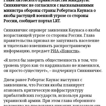
Синкявичюс не согласился с высказываниями
министра обороны страны Робертаса Каунаса о
якобы растущей военной угрозе со стороны
России, сообщает портал LRT.
Синкявичюс опроверг заявления Каунаса о якобы
возрастающей угрозе со стороны России. Глава
правительства призвал не запугивать население
и тщательно взвешивать распространяемую
информацию, передает
РИА «Новости»
.
«Я хотел бы заверить общественность в том, что
уровень угроз как-то кардинально не изменился,
он просто существует», – подчеркнул Синкявичюс.
Днем ранее Робертас Каунас выступил с
заявлением, что Россия якобы планирует
атаковать критическую инфраструктуру
прибалтийских государств, используя дроны
украинской армии. При этом глава оборонного
ведомства не представил никаких доказательств