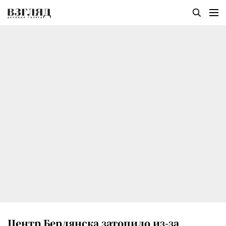
Центр Бердянска затопило из-за