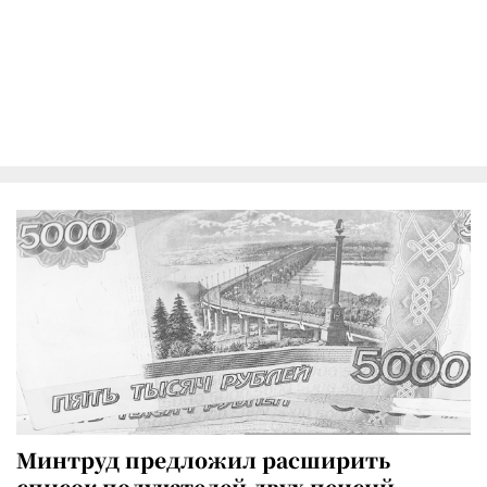
Минтруд предложил расширить
список получателей двух пенсий