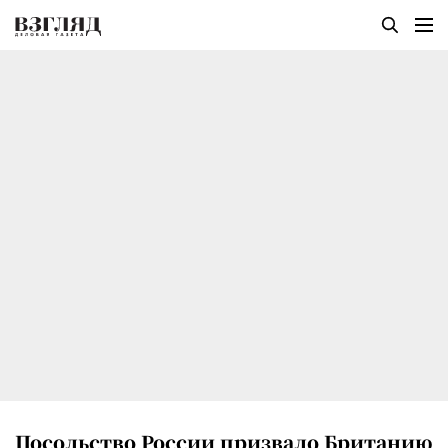
Посольство России призвало Британию