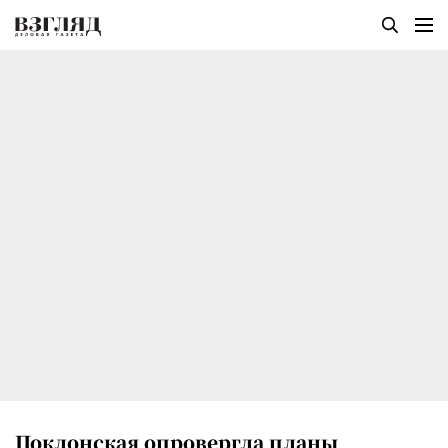
Поклонская опровергла планы