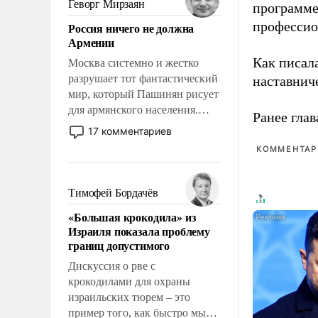
Геворг Мирзаян
программе
означает многолетний период
профессио
Россия ничего не должна
уязвимости США, например,
Армении
перед Китаем.
Как писал
Москва системно и жестко
разрушает тот фантастический
наставнич
мир, который Пашинян рисует
для армянского населения.
Ранее глав
Мир, где политические
17 комментариев
прожекты будут безусловно
КОММЕНТАРИ
оплачиваться за счет
российских
налогоплательщиков и где
Тимофей Бордачёв
Еревану за свои поступки не
«Большая крокодила» из
нужно отвечать.
Израиля показала проблему
границ допустимого
Дискуссия о рве с
крокодилами для охраны
израильских тюрем – это
пример того, как быстро мы