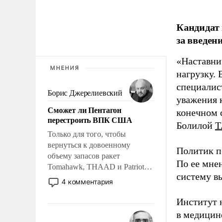
Кандидат 
за введен
«Наставни
МНЕНИЯ
нагрузку. 
специалис
Борис Джерелиевский
уважения к
Сможет ли Пентагон
конечном с
перестроить ВПК США
Болилой
Т
Только для того, чтобы
вернуться к довоенному
Политик п
объему запасов ракет
По ее мне
Tomahawk, THAAD и Patriot
систему в
США потребуется более трех
4 комментария
лет. Даже небольшая война с
Ираном опустошила
Институт 
американские арсеналы.
в медицине
Сложившаяся ситуация