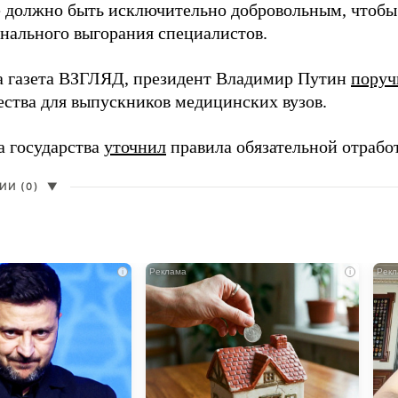
 должно быть исключительно добровольным, чтобы 
нального выгорания специалистов.
а газета ВЗГЛЯД, президент Владимир Путин
поруч
ества для выпускников медицинских вузов.
а государства
уточнил
правила обязательной отрабо
И (0)
▼
i
i