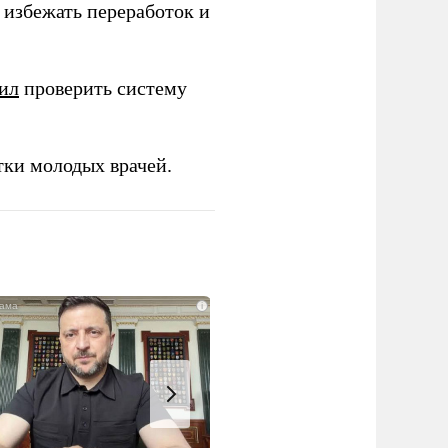
избежать переработок и
ил
проверить систему
тки молодых врачей.
i