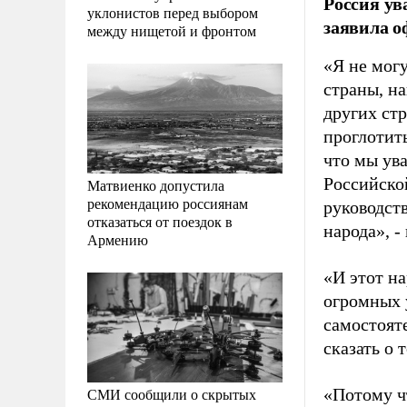
Россия ув
уклонистов перед выбором
заявила 
между нищетой и фронтом
«Я не мог
страны, н
других стр
проглотить
что мы ува
Российско
Матвиенко допустила
рекомендацию россиянам
руководств
отказаться от поездок в
народа», -
Армению
«И этот н
огромных у
самостояте
сказать о 
СМИ сообщили о скрытых
«Потому чт