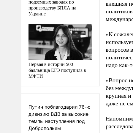
подземных заводах по
внешняя п
производству БПЛА на
политиков
Украине
международ
«К сожале
используе
вопросов в
политичес
Первая в истории 500-
надо как-т
балльница ЕГЭ поступила в
МФТИ
«Вопрос не
без между
крупная и
даже не см
Путин поблагодарил 76-ю
дивизию ВДВ за высокие
Напомним,
темпы наступления под
расследов
Добропольем