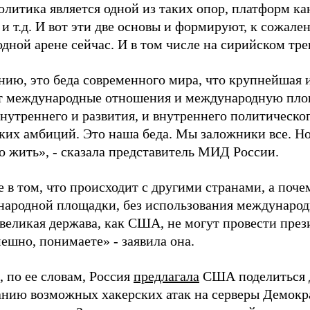
олитика является одной из таких опор, платформ ка
 и т.д. И вот эти две основы и формируют, к сожа
ной арене сейчас. И в том числе на сирийском треке
нию, это беда современного мира, что крупнейшая
т международные отношения и международную пло
нутреннего и развития, и внутреннего политическог
ких амбиций. Это наша беда. Мы заложники все. Но 
о жить», - сказала представитель МИД России.
 в том, что происходит с другими странами, а поче
народной площадки, без использования международн
 великая держава, как США, не могут провести пре
ешно, понимаете» - заявила она.
 по ее словам, Россия
предлагала
США поделиться 
анию возможных хакерских атак на серверы Демок