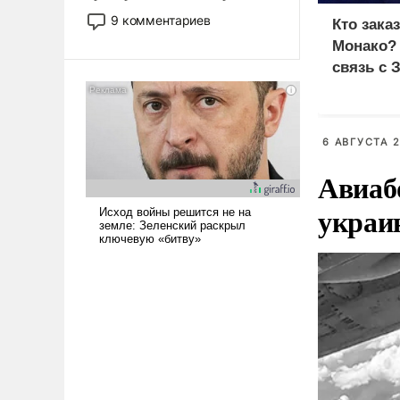
двигаемся по пути
9 комментариев
Кто зака
революционных изменений.
Монако?
То, что несколько лет назад
связь с 
было образом для
псевдонаучной фантастики,
стало всерьез обсуждаемой
идеей.
6 АВГУСТА 2
Авиаб
украи