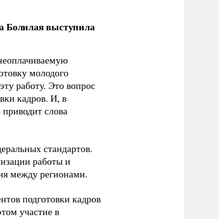
ла Болилая выступила
 неоплачиваемую
готовку молодого
ту работу. Это вопрос
ки кадров. И, в
– приводит слова
еральных стандартов.
низации работы и
ия между регионами.
ентов подготовки кадров
этом участие в