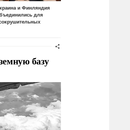
краина и Финляндия
Лавров всего одной
бъединились для
фразой поставил на
сокрушительных
место сторонников
анкций" против России
Мерца
земную базу