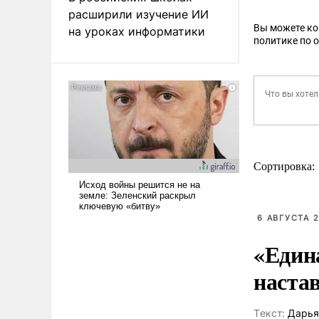
расширили изучение ИИ
Вы можете к
на уроках информатики
политике по 
Сортировка:
6 АВГУСТА 2
«Един
наста
Tекст:
Дарья