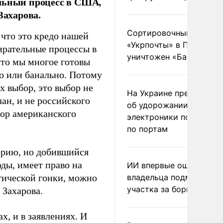
ельный процесс в США,
ахарова.
Сортировочный пункт
 что это кредо нашей
«Укрпочты» в Павлогра
ирательные процессы в
уничтожен «Бандероль
 что мы многое готовы
ко или банально. Потому
х выбор, это выбор не
На Украине предупреди
ан, и не российского
об удорожании китайс
бор американского
электроники после уда
по портам
орию, но добившийся
оды, имеет право на
ИИ впервые оштрафова
итической гонки, можно
владельца подмосковн
участка за борщевик
 Захарова.
х, и в заявлениях. И