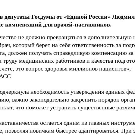
в депутаты Госдумы от «Единой России» Людми
ие компенсаций для врачей-наставников.
чество не должно превращаться в дополнительную
Врач, который берет на себя ответственность за под
та, должен получать справедливую компенсацию за э
 труду медицинских работников и качества подготов
чете, это вопрос здоровья миллионов пациентов», 
АСС
.
одчеркнула необходимость утверждения единых фед
нию, важно законодательно закрепить порядок орга
ыплат, что поможет устранить существенные различ
наставничества остается одним из главных инструм
, позволяя новичкам быстрее адаптироваться. При 