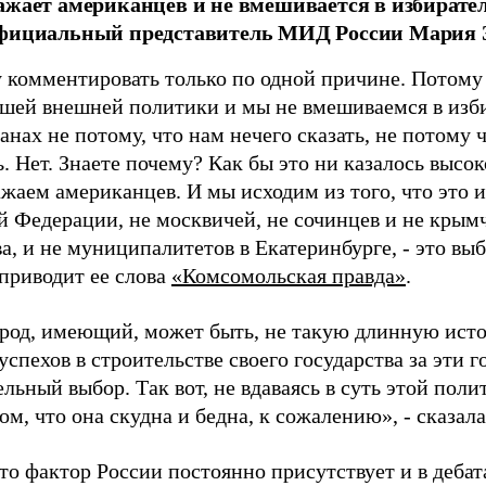
ажает американцев и не вмешивается в избират
официальный представитель МИД России Мария З
у комментировать только по одной причине. Потому
ашей внешней политики и мы не вмешиваемся в изб
анах не потому, что нам нечего сказать, не потому
. Нет. Знаете почему? Как бы это ни казалось высо
жаем американцев. И мы исходим из того, что это и
й Федерации, не москвичей, не сочинцев и не крымч
а, и не муниципалитетов в Екатеринбурге, - это вы
 приводит ее слова
«Комсомольская правда»
.
арод, имеющий, может быть, не такую длинную ист
спехов в строительстве своего государства за эти г
льный выбор. Так вот, не вдаваясь в суть этой пол
том, что она скудна и бедна, к сожалению», - сказала
о фактор России постоянно присутствует и в дебата