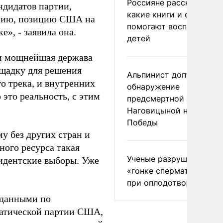
Россияне рассказали,
ндидатов партии,
какие книги и фильмы
лению, позицию США на
помогают воспитывать
», - заявила она.
детей
 и мощнейшая держава
щадку для решения
Альпинист допустил
о трека, и внутренних
обнаружение
это реальность, с этим
предсмертной записки
Наговицыной на пике
Победы
му без других стран и
ого ресурса такая
Ученые разрушили миф
зидентские выборы. Уже
«гонке сперматозоидов
при оплодотворении
данными по
ратической партии США,