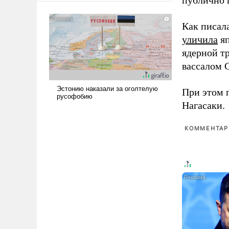
публично п
сложна и амбициозна. Однако
и ее реализация радикально
Как писал
поднимет наши боевые
уличила
яп
возможности.
ядерной т
вассалом C
При этом 
Нагасаки.
КОММЕНТАРИ