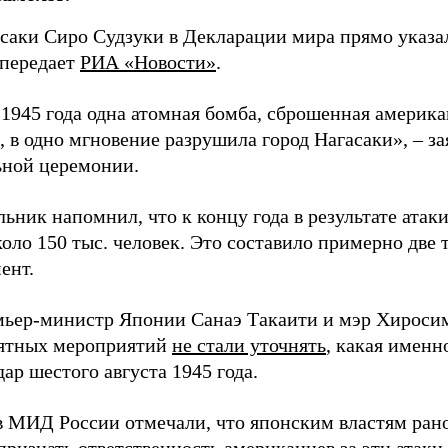
асаки Сиро Судзуки в Декларации мира прямо указа
 передает
РИА «Новости»
.
а 1945 года одна атомная бомба, сброшенная амери
 в одно мгновение разрушила город Нагасаки», – з
ной церемонии.
ьник напомнил, что к концу года в результате ата
оло 150 тыс. человек. Это составило примерно две 
ент.
мьер-министр Японии Санаэ Такаити и мэр Хироси
ятных мероприятий
не стали уточнять
, какая именн
ар шестого августа 1945 года.
в МИД России отмечали, что японским властям рано