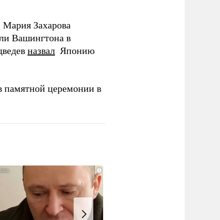
Д Мария Захарова
ли Вашингтона в
дведев
назвал
Японию
в памятной церемонии в
i