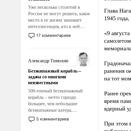
Уже несколько столетий в
Глава Наг
России не могут решить, какое
1945 года,
место в ее жизни занимает
интеллигенция, кто к ней
«9 август
принадлежит, а кого из нее
17 комментариев
исключили с правом
самолетом,
восстановления и без оного. И
мемориаль
чем она отличается от просто
образованных людей. Иногда
Александр Тимохин
Градоначал
казалось, что эти вопросы
Безэкипажный корабль –
ранения ок
решены раз и навсегда, но –
задача со многими
на тот мом
нет, не решены.
неизвестными
500-тонный безэкипажный
Ранее пре
корабль – нечто гораздо
время пам
большее, чем небольшие
ядерный уд
безэкипажные катера,
применение которых уже
5 комментариев
При этом 
стало обыденностью. Задача по
созданию такого корабля очень