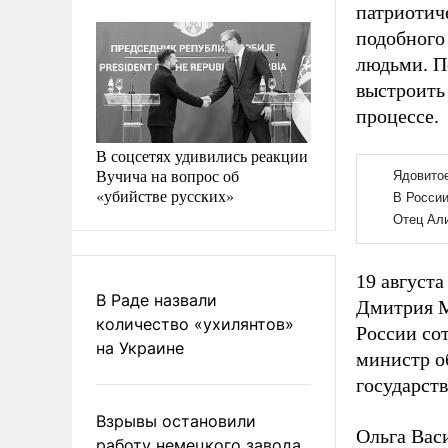
патриотич
подобного 
людьми. П
выстроить
процессе.
В соцсетях удивились реакции
Вучича на вопрос об
«убийстве русских»
19 август
В Раде назвали
Дмитрия М
количество «ухилянтов»
России со
на Украине
министр о
государст
Взрывы остановили
Ольга Васи
работу немецкого завода