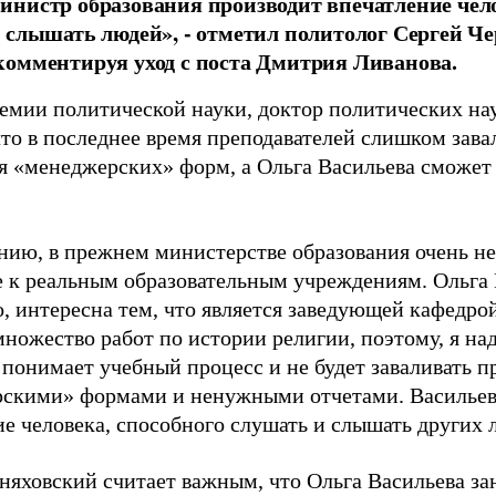
нистр образования производит впечатление чело
 слышать людей», - отметил политолог Сергей Че
омментируя уход с поста Дмитрия Ливанова.
емии политической науки, доктор политических на
 что в последнее время преподавателей слишком зав
я «менеджерских» форм, а Ольга Васильева сможет
нию, в прежнем министерстве образования очень н
 к реальным образовательным учреждениям. Ольга 
о, интересна тем, что является заведующей кафедро
ножество работ по истории религии, поэтому, я над
 понимает учебный процесс и не будет заваливать 
скими» формами и ненужными отчетами. Васильев
е человека, способного слушать и слышать других л
няховский считает важным, что Ольга Васильева за