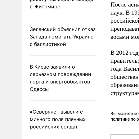
После асп
в Житомире
наук. В 19
российско
преподават
Зеленский объяснил отказ
восьми мо
Запада помогать Украине
с баллистикой
В 2012 го
правитель
В Киеве заявили о
года Васи
серьезном повреждении
обществен
порта и энергообъектов
образован
Одессы
структура
«Северяне» вывели с
Вы можете к
минного поля пленных
политике по 
российских солдат