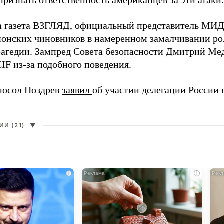
ризнать ответственность американцев за эти атаки.
а газета ВЗГЛЯД, официальный представитель МИ
онских чиновников в намеренном замалчивании ро
рагедии. Зампред Совета безопасности Дмитрий Ме
IF из-за подобного поведения.
посол Ноздрев
заявил
об участии делегации России 
И (21)
▼
i
i