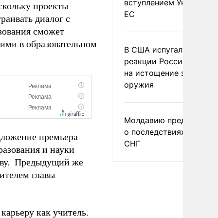
вступлением Украины в
скольку проекты
ЕС
раивать диалог с
зования сможет
щими в образовательном
В США испугались
реакции России и Кита
на истощение запасов
оружия
Молдавию предупреди
о последствиях выхода
дложение премьера
СНГ
разования и науки
еву. Предыдущий же
ителем главы
 карьеру как учитель.