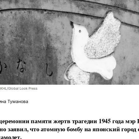
RKHL/Global Look Press
ина Туманова
церемонии памяти жертв трагедии 1945 года мэр
о заявил, что атомную бомбу на японский город
амолет.