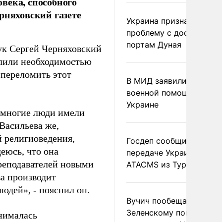
века, способного
рняховский газете
Украина признала
проблему с доступом к
портам Дуная
ук Сергей Черняховский
алили необходимостью
 переломить этот
В МИД заявили о прямо
военной помощи Румы
Украине
емногие люди имели
Васильева же,
й религиоведения,
Госдеп сообщил о
еюсь, что она
передаче Украине раке
преподавателей новыми
ATACMS из Турции
а производит
юдей», - пояснил он.
Вучич пообещал
Зеленскому помочь со
нималась