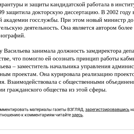
ирантуры и защиты кандидатской работала в инстит
99 защитила докторскую диссертацию. В 2002 году 
й академии госслужбы. При этом новый министр до 
ельскую деятельность. Она является автором более
нографий.
ду Васильева занимала должность замдиректора деп
стве, что помогло ей осознать принцип работы кабм
льева – заместитель начальника управления админи
ным проектам. Она курировала реализацию проекто
ия. Взаимодействовала с общественными объедине
ми гражданского общества из этой сферы.
омментировать материалы газеты ВЗГЛЯД,
зарегистрировавшись
на
отношению к комментариям читайте
здесь
.