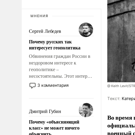
МНЕНИЯ
Сергей Лебедев
Почему русских так
интересует геополитика
Обвинения граждан России в
нездоровом интересе к
геополитике –
несостоятельны. Этот интерес
рационален и прагматичен. Он
3 комментария
@ Keith Levit/ST
обусловлен тысячелетним
опытом выживания в крайне
Tекст:
Катер
непростых условиях и
фундаментальным знанием,
Дмитрий Губин
Во время 
что мировая политика имеет
Почему «объясняющий
свойство заявляться на порог
официальн
класс» не может ничего
нашего дома.
военный с
объяснить