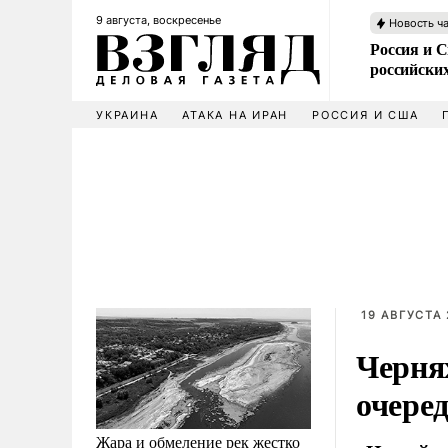
9 августа, воскресенье
Новость ч
Россия и 
российских
УКРАИНА
АТАКА НА ИРАН
РОССИЯ И США
19 АВГУСТА 
Черня
очере
Жара и обмеление рек жестко