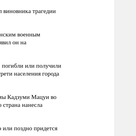
л виновника трагедии
канским военным
аявил он на
ки погибли или получили
трети населения города
мы Кадзуми Мацуи во
о страна нанесла
 или поздно придется