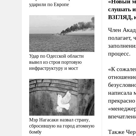
«Новый ми
ударили по Европе
слушать и
ВЗГЛЯД, к
Член Акад
полагает,
заполнени
процесс.
Удар по Одесской области
вывел из строя портовую
инфраструктуру и мост
«К сожале
отношение
безусловн
написала м
прекрасно
«менеджер
впечатлени
Мэр Нагасаки назвал страну,
сбросившую на город атомную
бомбу
Также Чер