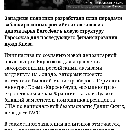
Фото: Timon Schneider/SOPA
Images/Reuters
Западные политики разработали план передачи
заблокированных российских активов из
депозитария Euroclear в новую структуру
Евросоюза для последующего финансирования
нужд Киева.
Инициатива по созданию новой депозитарной
организации Евросоюза для управления
замороженными российскими активами
выдвинута на Западе. Авторами проекта
выступили бывший министр обороны Германии
Аннегрет Крамп-Карренбауэр, экс-министр по
европейским делам Франции Натали Луазо и
бывший заместитель помощника президента
США по национальной безопасности Далип Сингх,
передает
ТАСС
.
В совместном заявлении политиков отмечается,