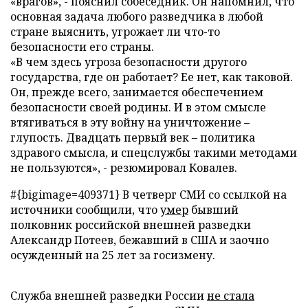
«врагов», - пояснил собеседник. Он напомнил, что
основная задача любого разведчика в любой
стране выяснить, угрожает ли что-то
безопасности его страны.
«В чем здесь угроза безопасности другого
государства, где он работает? Ее нет, как таковой.
Он, прежде всего, занимается обеспечением
безопасности своей родины. И в этом смысле
втягиваться в эту войну на уничтожение –
глупость. Двадцать первый век – политика
здравого смысла, и спецслужбы такими методами
не пользуются», - резюмировал Ковалев.
#{bigimage=409371} В четверг СМИ со ссылкой на
источники сообщили, что
умер
бывший
полковник российской внешней разведки
Александр Потеев, бежавший в США и заочно
осужденный на 25 лет за госизмену.
Служба внешней разведки России
не стала