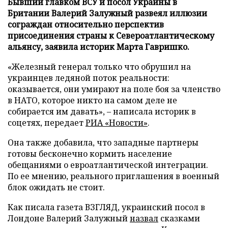
Бывший главком ВСУ и посол Украины в
Британии Валерий Залужный развеял иллюзии
сограждан относительно перспектив
присоединения страны к Североатлантическому
альянсу, заявила историк Марта Гавришко.
«Железный генерал только что обрушил на
украинцев ледяной поток реальности:
оказывается, они умирают на поле боя за членство
в НАТО, которое никто на самом деле не
собирается им давать», – написала историк в
соцетях, передает
РИА «Новости»
.
Она также добавила, что западные партнеры
готовы бесконечно кормить население
обещаниями о евроатлантической интеграции.
По ее мнению, реального приглашения в военный
блок ожидать не стоит.
Как писала газета ВЗГЛЯД, украинский посол в
Лондоне Валерий Залужный
назвал
сказками