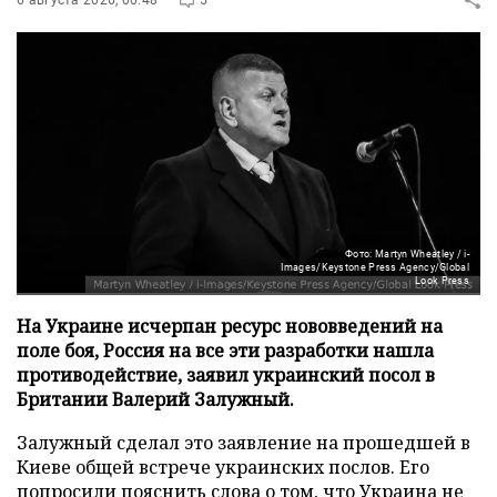
Фото: Martyn Wheatley / i-
Images/Keystone Press Agency/Global
Look Press
На Украине исчерпан ресурс нововведений на
поле боя, Россия на все эти разработки нашла
противодействие, заявил украинский посол в
Британии Валерий Залужный.
Залужный сделал это заявление на прошедшей в
Киеве общей встрече украинских послов. Его
попросили пояснить слова о том, что Украина не