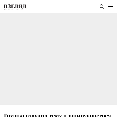
Грушко озвучил тему планирующегося