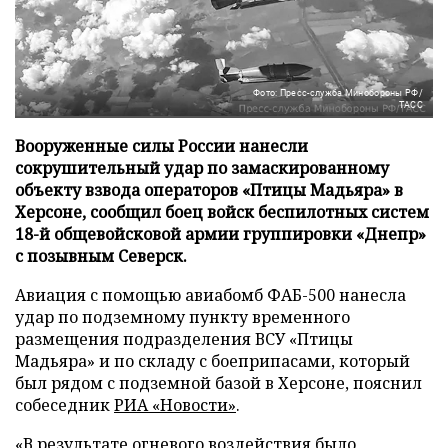
Фото: Пресс-служба Минобороны РФ/
ТАСС
Вооруженные силы России нанесли
сокрушительный удар по замаскированному
объекту взвода операторов «Птицы Мадьяра» в
Херсоне, сообщил боец войск беспилотных систем
18-й общевойсковой армии группировки «Днепр»
с позывным Северск.
Авиация с помощью авиабомб ФАБ-500 нанесла
удар по подземному пункту временного
размещения подразделения ВСУ «Птицы
Мадьяра» и по складу с боеприпасами, который
был рядом с подземной базой в Херсоне, пояснил
собеседник
РИА «Новости»
.
«В результате огневого воздействия было