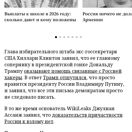
Выплаты к школе в 2026 году:
Россия ничего не дол
сколько дают и кому положены
Армении
Глава избирательного штаба экс-госсекретаря
США Хиллари Клинтон заявил, что ее главному
сопернику в президентской гонке Дональду
Трампу
оказывают помощь связанные с Россией
хакеры
. В ответ
Трамп отшутился
, что просто
нравится президенту России Владимиру Путину,
и заявил, что все эти письма демократам просто
не следовало писать.
В то же время основатель WikiLeaks Джулиан
Ассанж заявил, что
доказательств причастности
России к взлому нет
.