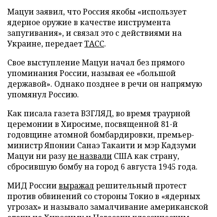
Мацуи заявил, что Россия якобы «использует
ядерное оружие в качестве инструмента
запугивания», и связал это с действиями на
Украине, передает
ТАСС
.
Свое выступление Мацуи начал без прямого
упоминания России, называя ее «большой
державой». Однако позднее в речи он напрямую
упомянул Россию.
Как писала газета ВЗГЛЯД, во время траурной
церемонии в Хиросиме, посвященной 81-й
годовщине атомной бомбардировки, премьер-
министр Японии Санаэ Такаити и мэр Кадзуми
Мацуи ни разу
не назвали
США как страну,
сбросившую бомбу на город 6 августа 1945 года.
МИД России
выражал
решительный протест
против обвинений со стороны Токио в «ядерных
угрозах» и называло замалчивание американской