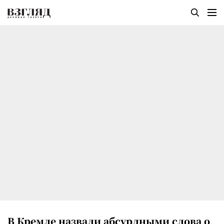
В Кремле назвали абсурдными слова о