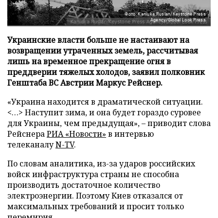
Фото: Kaniuka Ruslan/Keystone Press
Agency/Global Look Press
Украинские власти больше не настаивают на
возвращении утраченных земель, рассчитывая
лишь на временное прекращение огня в
преддверии тяжелых холодов, заявил полковник
Генштаба ВС Австрии Маркус Рейснер.
«Украина находится в драматической ситуации.
<…> Наступит зима, и она будет гораздо суровее
для Украины, чем предыдущая», – приводит слова
Рейснера
РИА «Новости»
в интервью
телеканалу
N-TV
.
По словам аналитика, из-за ударов российских
войск инфраструктура страны не способна
производить достаточное количество
электроэнергии. Поэтому Киев отказался от
максимальных требований и просит только
перемирия.