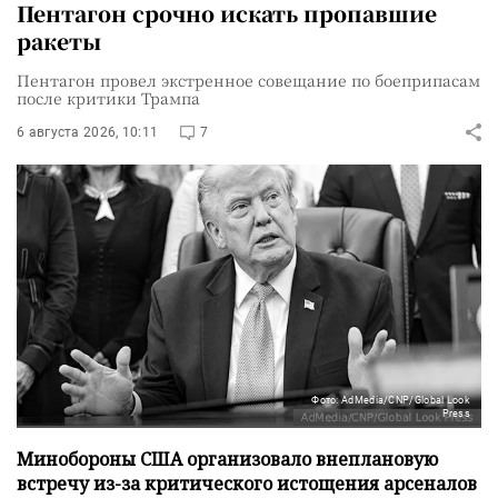
Пентагон срочно искать пропавшие
ракеты
Пентагон провел экстренное совещание по боеприпасам
после критики Трампа
6 августа 2026, 10:11
7
Фото: AdMedia/CNP/Global Look
Press
Минобороны США организовало внеплановую
встречу из-за критического истощения арсеналов