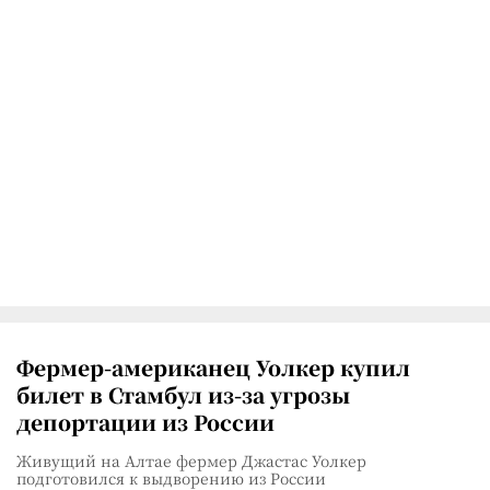
Фермер-американец Уолкер купил
билет в Стамбул из-за угрозы
депортации из России
Живущий на Алтае фермер Джастас Уолкер
подготовился к выдворению из России