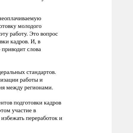
 неоплачиваемую
готовку молодого
ту работу. Это вопрос
ки кадров. И, в
– приводит слова
еральных стандартов.
низации работы и
ия между регионами.
ентов подготовки кадров
этом участие в
избежать переработок и