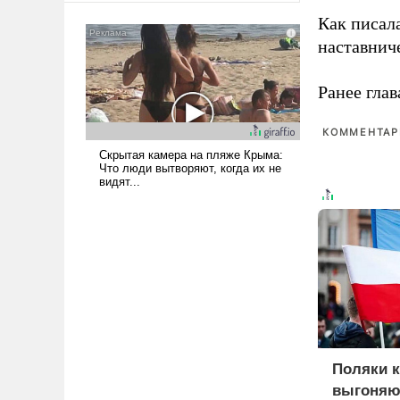
было образом для
Как писал
псевдонаучной фантастики,
наставнич
стало всерьез обсуждаемой
идеей.
Ранее глав
КОММЕНТАРИ
Поляки 
выгоняют