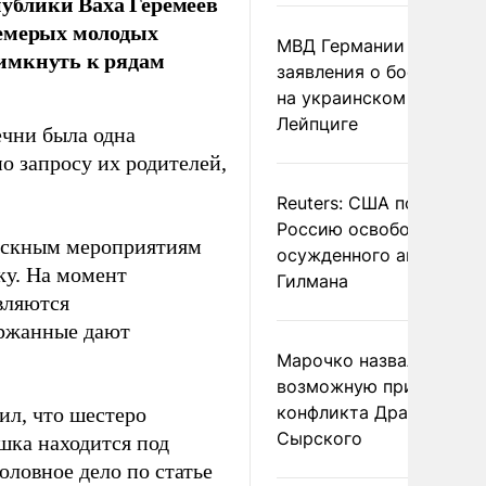
ублики Ваха Геремеев
семерых молодых
МВД Германии отвергл
имкнуть к рядам
заявления о боеприпас
на украинском самолет
Лейпциге
ечни была одна
о запросу их родителей,
Reuters: США попросил
Россию освободить
ыскным мероприятиям
осужденного американ
ку. На момент
Гилмана
вляются
ержанные дают
Марочко назвал
возможную причину
конфликта Драпатого и
л, что шестеро
Сырского
шка находится под
ловное дело по статье