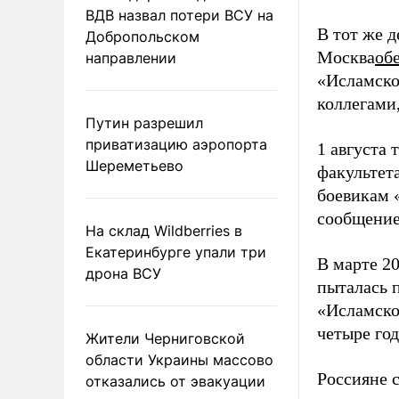
ВДВ назвал потери ВСУ на
В тот же 
Добропольском
Москва
об
направлении
«Исламско
коллегами
Путин разрешил
приватизацию аэропорта
1 августа
Шереметьево
факультет
боевикам «
сообщение
На склад Wildberries в
Екатеринбурге упали три
В марте 2
дрона ВСУ
пыталась 
«Исламско
четыре го
Жители Черниговской
области Украины массово
Россияне 
отказались от эвакуации