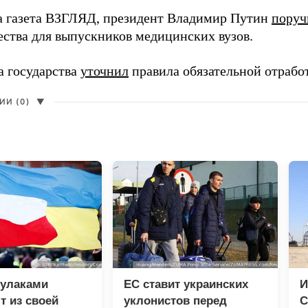
а газета ВЗГЛЯД, президент Владимир Путин
поруч
ества для выпускников медицинских вузов.
а государства
уточнил
правила обязательной отрабо
И (0)
▼
кулаками
ЕС ставит украинских
И
 из своей
уклонистов перед
С