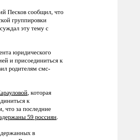
ий Песков сообщил, что
ской группировки
суждал эту тему с
дента юридического
ией и присоединиться к
вил родителям смс-
Карауловой
, которая
единиться к
, что за последние
адержаны 59 россиян
.
адержанных в