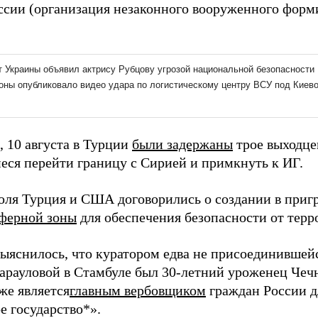
ссии (организация незаконного вооруженного форм
 10 августа в Турции
были задержаны
трое выходце
еся перейти границу с Сирией и примкнуть к ИГ.
юля Турция и США договорились о создании в приг
ферной зоны
для обеспечения безопасности от терр
 выяснилось, что куратором едва не присоединивше
арауловой в Стамбуле был 30-летний уроженец Чеч
же является
главным вербовщиком
граждан России д
е государство*».