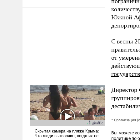
пограничн
количеств
Южной Афр
депортиров
C весны 2
правитель
от умерен
действующ
государст
Директор 
группиров
дестабили
* Организация (
Вы можете к
политике по 