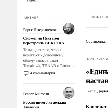
МНЕНИЯ
Борис Джерелиевский
Сможет ли Пентагон
Сортировка:
перестроить ВПК США
Только для того, чтобы
вернуться к довоенному
6 АВГУСТА 2
объему запасов ракет
Tomahawk, THAAD и Patriot
«Един
США потребуется более трех
4 комментария
лет. Даже небольшая война с
наста
Ираном опустошила
американские арсеналы.
Tекст:
Дарья
Сложившаяся ситуация
Геворг Мирзаян
означает многолетний период
Россия ничего не должна
уязвимости США, например,
Кандидат 
Армении