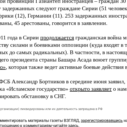
ой провинции Газиантеп иностранцев – граждан 30 
у задержанных следуют граждане Сирии (51 человек)
ики (12), Германии (11). 253 задержанных иностр
аны, 45 арестованы, говорится в заявлении.
011 года в Сирии
продолжается
гражданская война 
ству силами и боевиками оппозиции (куда входят в 
ных до самых радикальных). В частности, в настоящ
его президента страны Башара Асада воюет групп
во»
, которая также ведет активные боевые действия 
ФСБ Александр Бортников в середине июня заявил, 
ка «Исламское государство»
открыто заявляет
о нам
зировать обстановку в СНГ.
организации) ликвидированы или их деятельность запрещена в РФ
омментировать материалы газеты ВЗГЛЯД,
зарегистрировавшись
на
отношению к комментариям читайте
здесь
.