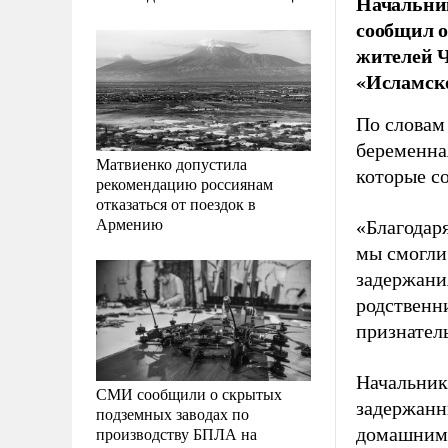
Начальни
сообщил о
жителей Ч
«Исламско
По словам
беременна
Матвиенко допустила
которые с
рекомендацию россиянам
отказаться от поездок в
Армению
«Благодар
мы смогли
задержани
родственн
признател
Начальник
СМИ сообщили о скрытых
задержанн
подземных заводах по
производству БПЛА на
домашним 