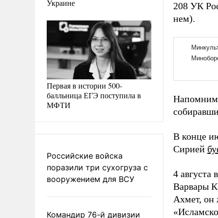
Украине
208 УК Ро
нем).
Первая в истории 500-
балльница ЕГЭ поступила в
Напомним,
МФТИ
собиравши
В конце и
Сирией
бу
Российские войска
поразили три сухогруза с
4 августа
вооружением для ВСУ
Варвары К
Ахмет, он 
«Исламско
Командир 76-й дивизии