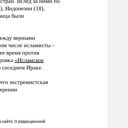
стран. Вслед за ними по
, Индонезии (18),
анца были
между верными
том числе исламисты –
ее время против
ировка
«Исламское
в соседнем Ираке.
что экстремистская
ерении
 сайте. О редакционной