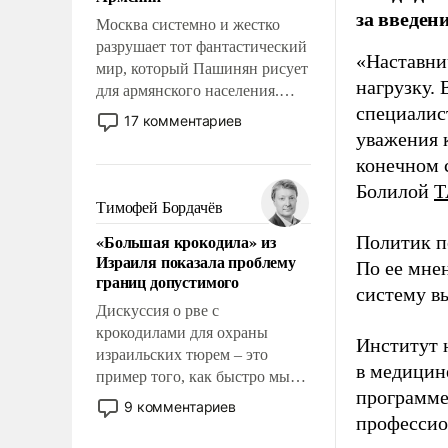
перед Китаем.
за введен
Москва системно и жестко
разрушает тот фантастический
«Наставни
мир, который Пашинян рисует
нагрузку. 
для армянского населения.
специалис
Мир, где политические
17 комментариев
прожекты будут безусловно
уважения к
оплачиваться за счет
конечном с
российских
Болилой
Т
налогоплательщиков и где
Тимофей Бордачёв
Еревану за свои поступки не
«Большая крокодила» из
Политик п
нужно отвечать.
Израиля показала проблему
По ее мне
границ допустимого
систему в
Дискуссия о рве с
крокодилами для охраны
Институт 
израильских тюрем – это
в медицине
пример того, как быстро мы
программе
двигаемся по пути
9 комментариев
революционных изменений.
профессио
То, что несколько лет назад