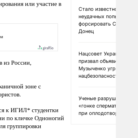
ирования или участие в
Стало известно о
неудачных попытках ВС
форсировать Северски
Донец
Нацсовет Украины по Т
призвал объявить
в из России,
Музыченко угрозой
нацбезопасности
раничной зоне с
ористов.
Ученые разрушили миф
«гонке сперматозоидов
йся к ИГИЛ* студентки
при оплодотворении
ни по кличке Одноногий
ля группировки