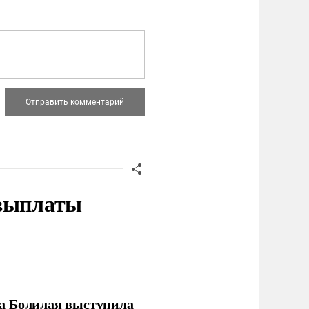
 выплаты
ла Болилая выступила