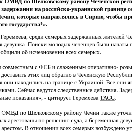
к ОМВД по Шелковскому району Чеченской респ
 задержании на российско-украинской границе 
ечни, которые направлялись в Сирию, чтобы пр
го государства*».
 Геремеева, среди семерых задержанных жителей Ч
я девушка. Поиски молодых чеченцев были начаты п
ообщили об исчезновении всех семерых.
я совместным с ФСБ и слаженным оперативно- роз
 доставить этих лиц обратно в Чеченскую Республи
я они находились на границе с Украиной. Все они я
иками. Сейчас ведутся следственные действия. Зад
ьные показания», - цитирует Геремеева
ТАСС
.
 ОМВД по Шелковскому району Чечни также уточни
ых арестованы по решению суда, а беременная деву
арестом. В отношении всех семерых возбуждено уго