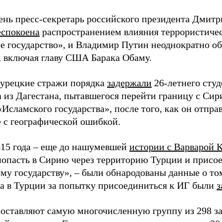
день пресс-секретарь российского президента Дмитр
еспокоена
распространением влияния террористиче
е государство», и Владимир Путин неоднократно об
, включая главу США Барака Обаму.
 турецкие стражи порядка
задержали
26-летнего сту
а из Дагестана, пытавшегося перейти границу с Сир
Исламского государства», после того, как он отпра
 с географической ошибкой.
015 года – еще до нашумевшей
истории с Варварой 
попасть в Сирию через территорию Турции и присо
му государству», – были обнародованы данные о том
да в Турции за попытку присоединиться к ИГ были
з
составляют самую многочисленную группу из 298 з