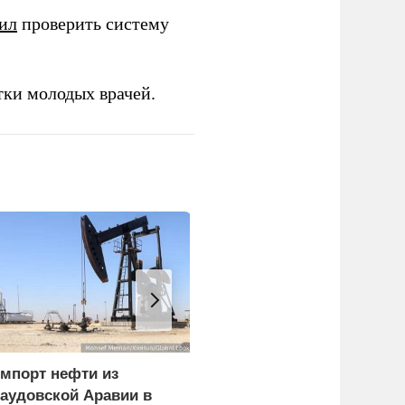
ил
проверить систему
тки молодых врачей.
мпорт нефти из
Ребенок и женщина
аудовской Аравии в
погибли из-за циклона