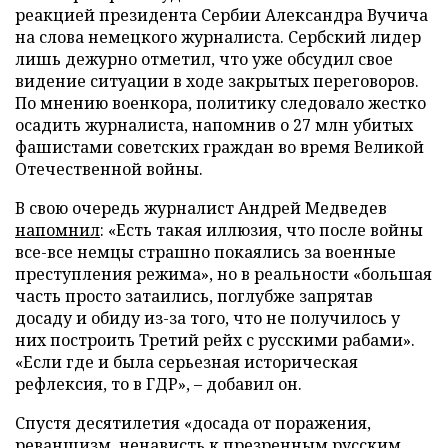
реакцией президента Сербии Александра Вучича
на слова немецкого журналиста. Сербский лидер
лишь дежурно отметил, что уже обсудил свое
видение ситуации в ходе закрытых переговоров.
По мнению военкора, политику следовало жестко
осадить журналиста, напомнив о 27 млн убитых
фашистами советских граждан во время Великой
Отечественной войны.
В свою очередь журналист Андрей Медведев
напомнил
: «Есть такая иллюзия, что после войны
все-все немцы страшно покаялись за военные
преступления режима», но в реальности «большая
часть просто затаились, поглубже запрятав
досаду и обиду из-за того, что не получилось у
них построить Третий рейх с русскими рабами».
«Если где и была серьезная историческая
рефлексия, то в ГДР», – добавил он.
Спустя десятилетия «досада от поражения,
реваншизм, ненависть к презренным русским