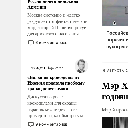
Россия ничего не должна
уязвимости США, например,
Армении
перед Китаем.
Москва системно и жестко
разрушает тот фантастический
мир, который Пашинян рисует
Российс
для армянского населения.
поразил
Мир, где этому населению все
6 комментариев
должны просто по
сухогруз
определению, где его
для укра
политические прожекты будут
беспрекословно оплачиваться
Тимофей Бордачёв
6 АВГУСТА 2
за счет российских
«Большая крокодила» из
налогоплательщиков и где за
Мэр Х
Израиля показала проблему
свои поступки не нужно
границ допустимого
отвечать.
годов
Дискуссия о рве с
крокодилами для охраны
Мэр Хироси
израильских тюрем – это
пример того, как быстро мы
двигаемся по пути
9 комментариев