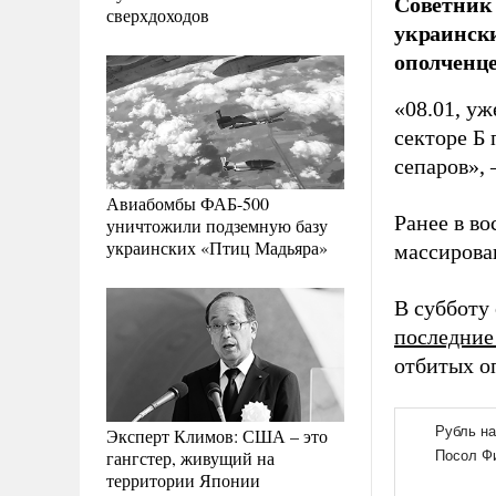
Советник
сверхдоходов
украински
ополченце
«08.01, уж
секторе Б
сепаров»,
Авиабомбы ФАБ-500
Ранее в в
уничтожили подземную базу
украинских «Птиц Мадьяра»
массирова
В субботу
последние
отбитых о
Эксперт Климов: США – это
гангстер, живущий на
территории Японии