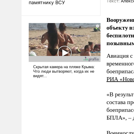
Tекст:
Алекс
памятнику ВСУ
Вооружен
объекту в
беспилотн
позывным
Авиация с
временног
боеприпас
РИА «Нов
«В резуль
состава п
боеприпасо
БПЛА», – 
Военнослу