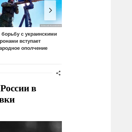
 борьбу с украинскими
Почему Бельгия стала
ронами вступает
фанатом российского
ародное ополчение
СПГ
России в
овки