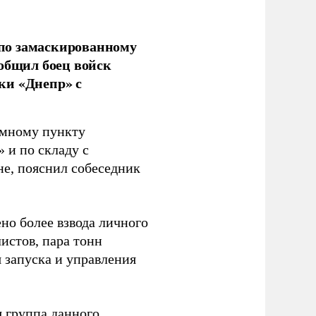
по замаскированному
ообщил боец войск
ки «Днепр» с
емному пункту
 и по складу с
не, пояснил собеседник
но более взвода личного
истов, пара тонн
я запуска и управления
 группа данного