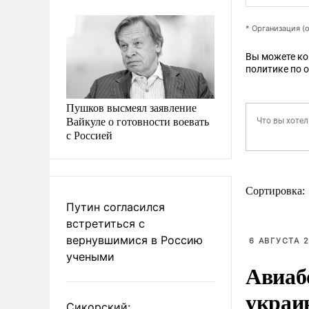
* Организация (
Вы можете к
политике по 
Пушков высмеял заявление
Вайкуле о готовности воевать
с Россией
Сортировка:
Путин согласился
встретиться с
вернувшимися в Россию
6 АВГУСТА 2
учеными
Авиаб
украи
Сикорский: