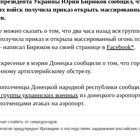
 президента Украины Юрий Бирюков сообщил, ч
х войск получила приказ открыть массированн
в.
е можно сказать о том, что два часа назад вся груп
 получила приказ и открыла массированный огонь п
 – написал Бирюков на своей странице в
Facebook*
.
оскресенье в мэрии Донецка сообщили о том, что го
нному артиллерийскому обстрелу.
 ополченцы Донецкой народной республики сообщи
 группы украинских военных
из донецкого аэропорт
полченцами атаках на аэропорт.