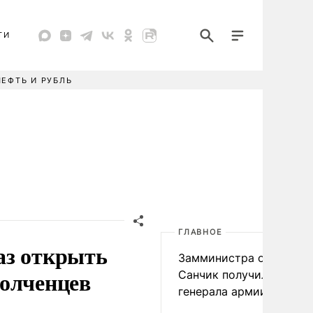
ТИ
НЕФТЬ И РУБЛЬ
ГЛАВНОЕ
аз открыть
Замминистра обороны
полченцев
Санчик получил звание
генерала армии