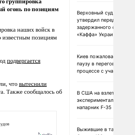
то группировка
ый огонь по позициям
Верховный суд Швеции
утвердил передачу
задержанного сухогруз
пировка наших войск в
«Каффа» Украине
о известным позициям
Киев пожаловался на
род
подвергается
паузу в переговорном
процессе с участием 
ли, что
вытеснили
а. Также сообщалось об
В США на взлете разби
экспериментальный др
напарник F-35
Выжившие в тайге пил