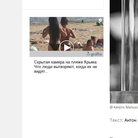
революционных изменений.
То, что несколько лет назад
было образом для
псевдонаучной фантастики,
стало всерьез обсуждаемой
идеей.
@ Kenjiro Matsuo
Tекст:
Антон 