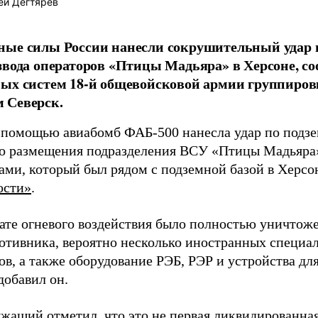
ей Дегтярёв
ные силы России нанесли сокрушительный удар 
звода операторов «Птицы Мадьяра» в Херсоне, с
ых систем 18-й общевойсковой армии группиров
 Северск.
 помощью авиабомб ФАБ-500 нанесла удар по подз
о размещения подразделения ВСУ «Птицы Мадьяра»
ами, который был рядом с подземной базой в Херсо
ости»
.
тате огневого воздействия было полностью уничтоже
ротивника, вероятно несколько иностранных специал
в, а также оборудование РЭБ, РЭР и устройства дл
добавил он.
жащий отметил, что это не первая ликвидированная