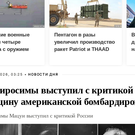
кие военные
Пентагон в разы
В
и четыре
увеличил производство
д
а с оружием
ракет Patriot и THAAD
н
инской армии
026, 03:25 •
НОВОСТИ ДНЯ
иросимы выступил с критикой 
щину американской бомбардир
мы Мацуи выступил с критикой России