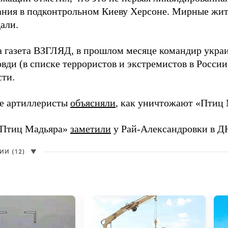
ния в подконтрольном Киеву Херсоне. Мирные жите
али.
а газета ВЗГЛЯД, в прошлом месяце командир укра
вди (в списке террористов и экстремистов в Росси
сти.
е артиллеристы
объясняли
, как уничтожают «Птиц 
«Птиц Мадьяра»
заметили
у Рай-Александровки в Д
И (12)
▼