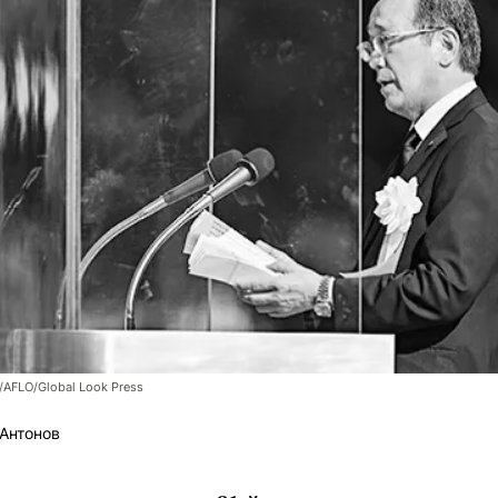
/AFLO/Global Look Press
Антонов