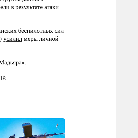
ли в результате атаки
инских беспилотных сил
и)
усилил
меры личной
Мадьяра».
НР.