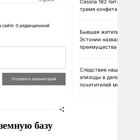
Cessna 182 питались
тремя конфетами
 сайте. О редакционной
Бывшая жительница
Эстонии назвала главн
преимущества России
Следствие нашло новы
эпизоды в деле
похитителей москвичек
земную базу