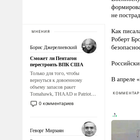
формирова
не пострад
Как писал
МНЕНИЯ
Роберт Бро
безопасно
Борис Джерелиевский
Сможет ли Пентагон
Российски
перестроить ВПК США
Только для того, чтобы
В апреле 
вернуться к довоенному
объему запасов ракет
КОММЕНТАРИ
Tomahawk, THAAD и Patriot
США потребуется более трех
0 комментариев
лет. Даже небольшая война с
Ираном опустошила
американские арсеналы.
Сложившаяся ситуация
Геворг Мирзаян
означает многолетний период