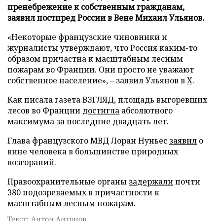
пренебрежение к собственным гражданам,
заявил постпред России в Вене Михаил Ульянов.
«Некоторые французские чиновники и
журналисты утверждают, что Россия каким-то
образом причастна к масштабным лесным
пожарам во Франции. Они просто не уважают
собственное население», – заявил Ульянов в
X
.
Как писала газета ВЗГЛЯД, площадь выгоревших
лесов во Франции
достигла
абсолютного
максимума за последние двадцать лет.
Глава французского МВД Лоран Нуньес
заявил
о
вине человека в большинстве природных
возгораний.
Правоохранительные органы
задержали
почти
380 подозреваемых в причастности к
масштабным лесным пожарам.
Текст: Антон Антонов