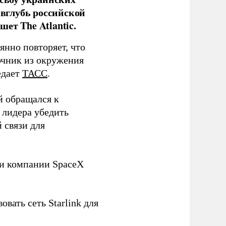
 вглубь российской
ет The Atlantic.
нно повторяет, что
чник из окружения
едает
ТАСС
.
й обращался к
 лидера убедить
 связи для
ли компании SpaceX
овать сеть Starlink для