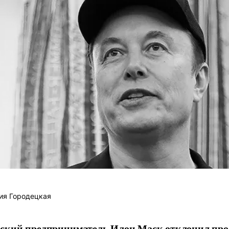
ия Городецкая
ский предприниматель Илон Маск отклонил про