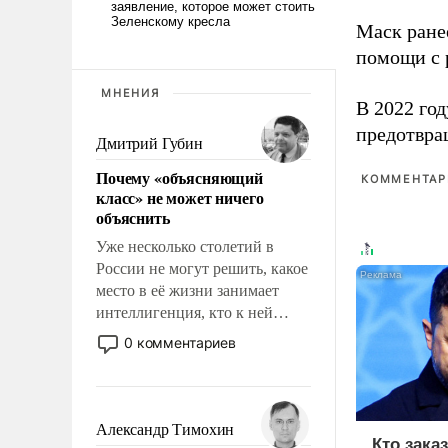
Маск ран
помощи с 
МНЕНИЯ
В 2022 го
предотвра
Дмитрий Губин
Почему «объясняющий
КОММЕНТАРИ
класс» не может ничего
объяснить
Уже несколько столетий в
России не могут решить, какое
место в её жизни занимает
интеллигенция, кто к ней
принадлежит, а кого из неё
0 комментариев
исключили с правом
восстановления и без оного. И
чем она отличается от просто
образованных людей. Иногда
Александр Тимохин
Кто зака
казалось, что эти вопросы