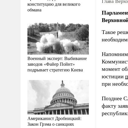
Глава Верх
конституцию для великого
обмана
Парламент
Верховно
Такое реш
необходим
Напомним
Военный эксперт: Выбивание
Коммунист
заводов «Файер Пойнт»
момент об
подрывает стратегию Киева
юстиции
п
при необхо
Позднее С
факту зая
республик
Американист Дробницкий:
Закон Грэма о санкциях