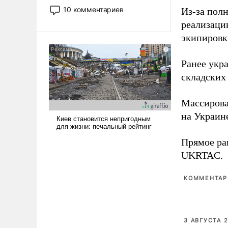
постепенно вытесняя и
10 комментариев
Из-за пол
отменяя традиционное
реализаци
требование к человеку – быть
экипировк
мужественным и твердым под
ударами судьбы, брать на себя
ответственность, помогать
Ранее ук
слабым, идти вперед и
складских
адаптироваться.
Массиров
на Украин
Прямое ра
UKRTAC.
КОММЕНТАРИ
3 АВГУСТА 2