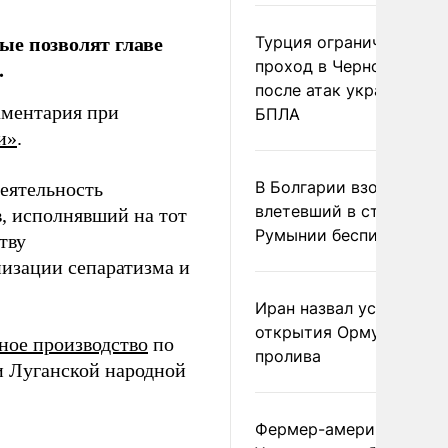
ые позволят главе
Турция ограничила
.
проход в Черное море
после атак украинских
аментария при
БПЛА
и»
.
В Болгарии взорвался
деятельность
влетевший в страну из
, исполнявший на тот
Румынии беспилотник
тву
изации сепаратизма и
Иран назвал условие
открытия Ормузского
ное производство
по
пролива
и Луганской народной
Фермер-американец