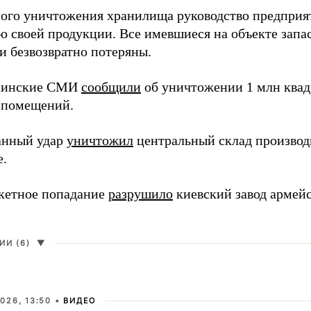
ного уничтожения хранилища руководство предприя
ю своей продукции. Все имевшиеся на объекте запа
и безвозвратно потеряны.
раинские СМИ
сообщили
об уничтожении 1 млн квад
 помещений.
анный удар
уничтожил
центральный склад производи
е.
кетное попадание
разрушило
киевский завод армей
И (6)
▼
026, 13:50 •
ВИДЕО