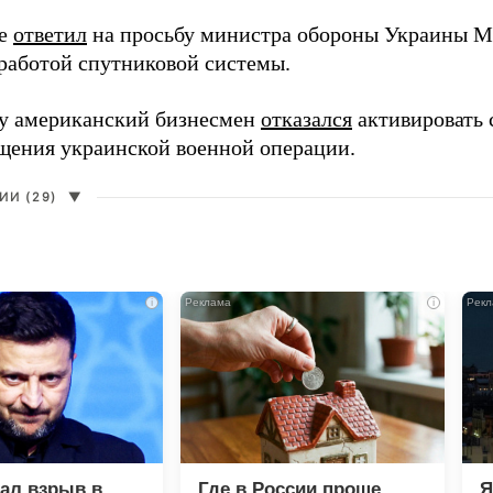
ее
ответил
на просьбу министра обороны Украины М
работой спутниковой системы.
ду американский бизнесмен
отказался
активировать 
щения украинской военной операции.
И (29)
▼
i
i
зал взрыв в
Где в России проще
Я