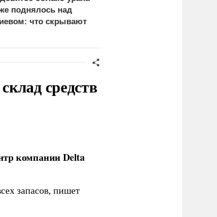
же поднялось над
законную цель наших
иевом: что скрывают
ВС на территории
ласти
Германии
склад средств
нтр компании Delta
сех запасов, пишет