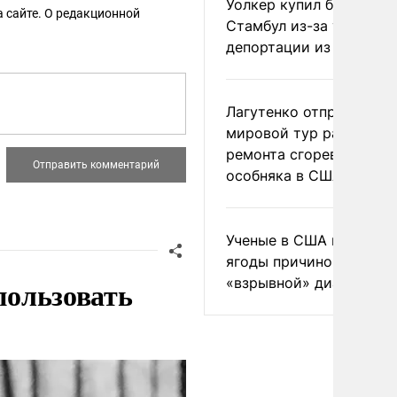
Уолкер купил билет в
 сайте. О редакционной
Стамбул из-за угрозы
депортации из России
Лагутенко отправился в
мировой тур ради
ремонта сгоревшего
особняка в США
Ученые в США назвали 
ягоды причиной
пользовать
«взрывной» диареи