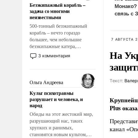
Безэкипажный корабль –
решены раз и навсегда, но –
Монако?
задача со многими
нет, не решены.
связь с 
неизвестными
500-тонный безэкипажный
корабль – нечто гораздо
большее, чем небольшие
7 АВГУСТА 2
безэкипажные катера,
На Ук
применение которых уже
3 комментария
стало обыденностью. Задача по
защиты
созданию такого корабля очень
сложна и амбициозна. Однако
и ее реализация радикально
Tекст:
Валер
Ольга Андреева
поднимет наши боевые
Культ психотравмы
возможности.
разрушает и человека, и
Крупнейши
народ
Plus оказ
Обиды на этот жестокий мир,
Представи
разрушающий нас, таких
хрупких и ранимых,
канал «Оп
становятся новым культом,