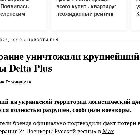
 Появилась
всего купить квартиру:
у
Зеленским
неожиданный рейтинг
К
в
026, 19:19 •
НОВОСТИ ДНЯ
раине уничтожили крупнейший 
 Delta Plus
ия Городецкая
й на украинской территории логистический це
ался полностью разрушен, сообщили военкоры.
тели бренда официально подтвердили факт потери в
ерация Z: Военкоры Русской весны» в
Max
.