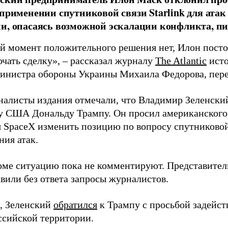
 применении спутниковой связи Starlink для атак
и, опасаясь возможной эскалации конфликта, пиш
й момент положительного решения нет, Илон постоя
ючать сделку», – рассказал журналу
The Atlantic
исто
инистра обороны Украины Михаила Федорова, пер
налисты издания отмечали, что Владимир Зеленски
у США Дональду Трампу. Он просил американского
я SpaceX изменить позицию по вопросу спутниковой
ния атак.
оме ситуацию пока не комментируют. Представите
вили без ответа запросы журналистов.
, Зеленский
обратился
к Трампу с просьбой задейств
ссийской территории.