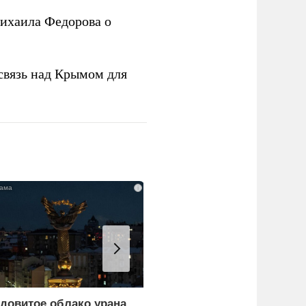
ихаила Федорова о
связь над Крымом для
i
довитое облако урана
В России назвали