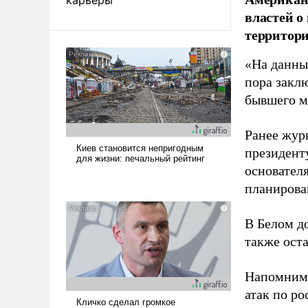
властей о
территори
«На данны
пора закл
бывшего м
Ранее жур
президент
основател
планирова
В Белом д
также оста
Напомним
атак по ро