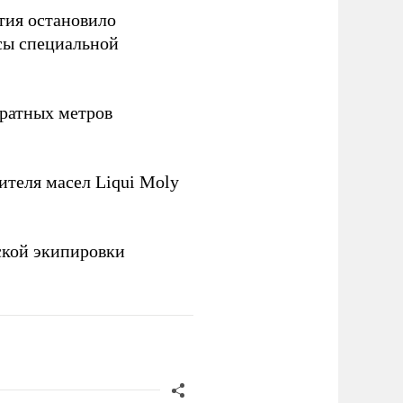
тия остановило
сы специальной
ратных метров
теля масел Liqui Moly
ской экипировки