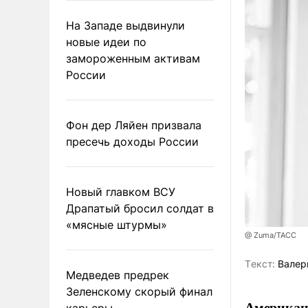
На Западе выдвинули
новые идеи по
замороженным активам
России
Фон дер Ляйен призвала
пресечь доходы России
Новый главком ВСУ
Драпатый бросил солдат в
«мясные штурмы»
@ Zuma/ТАСС
Tекст:
Валер
Медведев предрек
Зеленскому скорый финал
Американ
карьеры