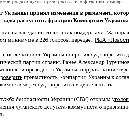
овной рады получил право распустить фракцию Компар
 Украины принял изменения в регламент, котор
й рады распустить фракцию Компартии Украины
ение на заседании во вторник поддержали 232 парл
ом минимуме в 226 голосов, передает
РИА «Новост
, в июле минюст Украины
попросил суд
запретить 
ической партии страны. Ранее Александр Турчинов
язанности президента Украины, поручил министерс
роверить
причастность Компартии Украины к орган
димости через суд запретить ее деятельность.
лужба безопасности Украины (СБУ) открыла
уголов
вления луганского депутата-коммуниста о признани
и.