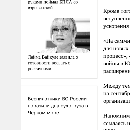
руками поймал БПЛА со
взрывчаткой
Кроме тог
вступлени
ускорения
«На самми
для новых 
процесс»,
Лайма Вайкуле заявила о
готовности воевать с
войны в Ю
россиянами
расширени
Между тем
на сентябр
Беспилотники ВС России
организац
поразили два сухогруза в
Черном море
Напомним,
ссылаясь 