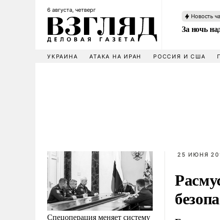
6 августа, четверг
Новость ч
За ночь н
УКРАИНА
АТАКА НА ИРАН
РОССИЯ И США
25 ИЮНЯ 201
Расму
безоп
Спецоперация меняет систему