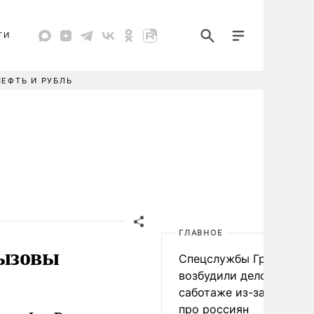
ТИ
НЕФТЬ И РУБЛЬ
ГЛАВНОЕ
вызовы
Спецслужбы Грузии
возбудили дело о
саботаже из-за фейков
про россиян