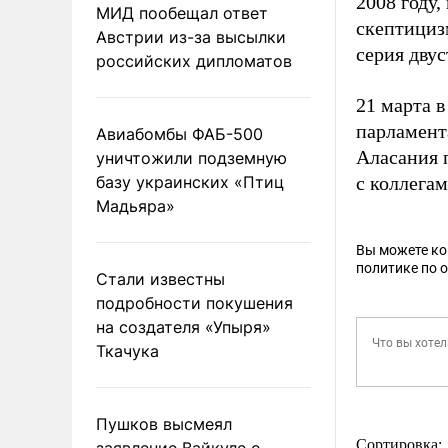
2008 году,
МИД пообещал ответ
скептициз
Австрии из-за высылки
серия дву
российских дипломатов
21 марта 
парламент
Авиабомбы ФАБ-500
Аласания 
уничтожили подземную
базу украинских «Птиц
с коллегам
Мадьяра»
Вы можете к
политике по 
Стали известны
подробности покушения
на создателя «Упыря»
Ткачука
Пушков высмеял
Сортировка:
заявление Вайкуле о