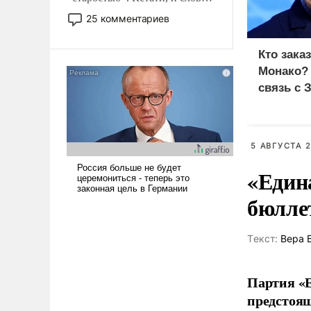
то это уже стараются не
25 комментариев
использовать – так же, как
«бабка», «дед», – хотя бы в
Кто зака
образованной среде, потому
Монако?
что оно уже несет негативные
связь с 
коннотации.
5 АВГУСТА 2
«Един
бюлле
Tекст:
Вера 
Партия «Е
предстоящ