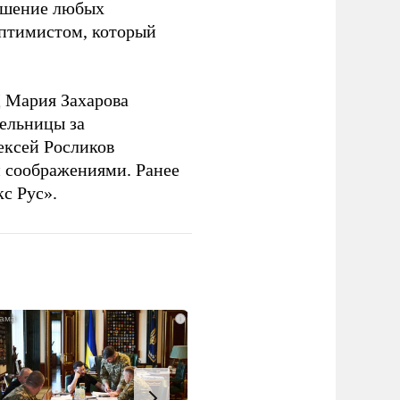
решение любых
оптимистом, который
 Мария Захарова
ельницы за
ексей Росликов
 соображениями. Ранее
с Рус».
i