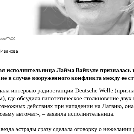
оров/ТАСС
 Иванова
я исполнительница Лайма Вайкуле призналась в
ие в случае вооруженного конфликта между ее ст
дала интервью радиостанции
Deutsche Welle
(призна
), где обсудила гипотетическое столкновение двух 
возможных действиях при нападении на Латвию, она
возьму автомат», – заявила исполнительница.
везда эстрады сразу сделала оговорку о нежелании