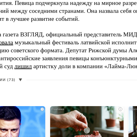
ития. Певица подчеркнула надежду на мирное раз
чий между соседними странами. Она назвала себя 
ит в лучшее развитие событий.
а газета ВЗГЛЯД, официальный представитель МИД
овала
музыкальный фестиваль латвийской исполнит
цию советского формата. Депутат Рижской думы Ал
нтироссийские заявления певицы конъюнктурными
й суд
лишил
артистку доли в компании «Лайма-Люк
И (73)
▼
i
i