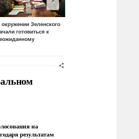
 окружении Зеленского
С каким заявлением к
ачали готовиться к
России обратился
еожиданному
Бернем накануне визита
ценарию
Зеленского
ральном
олосования на
годаря результатам