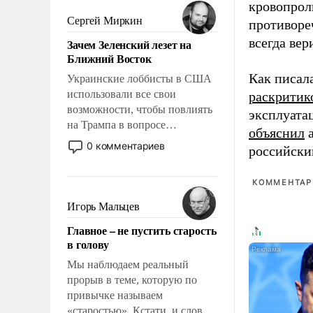
было образом для
кровопрол
псевдонаучной фантастики,
Сергей Миркин
противоре
стало всерьез обсуждаемой
всегда вер
Зачем Зеленский лезет на
идеей.
Ближний Восток
Как писал
Украинские лоббисты в США
использовали все свои
раскритик
возможности, чтобы повлиять
эксплуата
на Трампа в вопросе
объяснил
а
предоставления вооружений
0 комментариев
российски
своим нанимателям. Вероятно,
кому-то из тех, кто
КОММЕНТАРИ
консультирует Киев, пришла в
голову мысль: хорошо бы
Игорь Мальцев
продемонстрировать, что
Главное – не пустить старость
Украина вступила в
в голову
вооруженное противостояние
с Ираном.
Мы наблюдаем реальный
прорыв в теме, которую по
привычке называем
«старостью». Кстати, и слово-