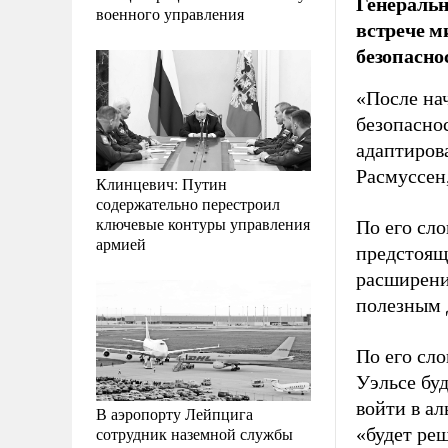
Генеральн
военного управления
встрече м
безопасно
«После нач
безопасно
адаптиров
Расмуссен
Клинцевич: Путин
содержательно перестроил
ключевые контуры управления
По его сл
армией
предстояще
расширени
полезным д
По его сл
Уэльсе бу
войти в ал
В аэропорту Лейпцига
сотрудник наземной службы
«будет реш