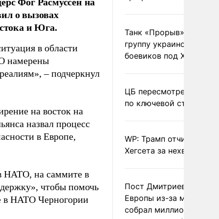
ерс Фог Расмуссен на
ил о вызовах
остока и Юга.
Танк «Прорыв» уничто
группу украинских
ситуация в области
боевиков под Харьково
ТО намерены
 реалиям»,
–
подчеркнул
ЦБ пересмотрел прогно
по ключевой ставке
рение на восток на
льянса назвал процесс
асности в Европе,
WP: Трамп отчитал
Хегсета за нехватку ра
в НАТО, на саммите в
ддержку», чтобы помочь
Пост Дмитриева о гибе
Европы из-за мигранто
ме в НАТО Черногории
собрал миллион