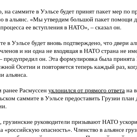
о, на саммите в Уэльсе будет принят пакет мер по 
ю в альянс. «Мы утвердим большой пакет помощи д
 процесса ее вступления в НАТО»,
–
сказал он.
те в Уэльсе будет вновь подтверждено, что двери а
членов и ни одна не входящая в НАТО страна не име
–
предупредил он. Эта формулировка была принята 
жной Осетии и повторяется теперь каждый раз, когд
и альянса.
 ранее Расмуссен
уклонился от прямого ответа
на в
ьском саммите в Уэльсе предоставить Грузии план 
ии.
 грузинские руководители призывают НАТО ускори
на «российскую опасность». Членство в альянсе гру