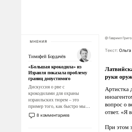
@ Гавриил Григ
МНЕНИЯ
Tекст:
Ольга
Тимофей Бордачёв
«Большая крокодила» из
Латвийска
Израиля показала проблему
руки оруж
границ допустимого
Дискуссия о рве с
Артистка 
крокодилами для охраны
иноагентом
израильских тюрем – это
вопрос о 
пример того, как быстро мы
ответ. «Я 
двигаемся по пути
8 комментариев
революционных изменений.
То, что несколько лет назад
При этом з