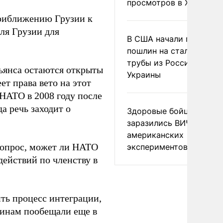
просмотров в X
приближению Грузии к
ля Грузии для
В США начали пересмо
пошлин на стальные
трубы из России и с
льянса остаются открыты
Украины
ет права вето на этот
НАТО в 2008 году после
а речь заходит о
Здоровые бойцы ВСУ
заразились ВИЧ после
американских
опрос, может ли НАТО
экспериментов
действий по членству в
ть процесс интеграции,
зинам пообещали еще в