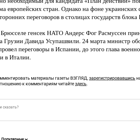
 но необходимый для кандидата «План действий» пок
ма европейских стран. Однако на фоне украинских 
сторонних переговоров в столицах государств блока
в Брюсселе генсек НАТО Андерс Фог Расмуссен прин
а Грузии Давида Усупашвили. 24 марта министр о
провел переговоры в Испании, до этого глава военн
и в Италии.
омментировать материалы газеты ВЗГЛЯД,
зарегистрировавшись
на
отношению к комментариям читайте
здесь
.