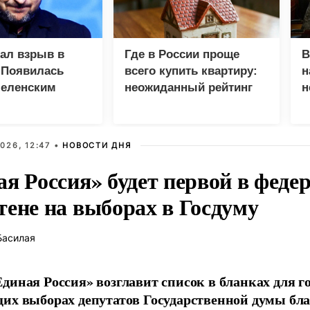
зал взрыв в
Где в России проще
В
 Появилась
всего купить квартиру:
н
Зеленским
неожиданный рейтинг
н
с
026, 12:47 •
НОВОСТИ ДНЯ
ая Россия» будет первой в феде
тене на выборах в Госдуму
Басилая
диная Россия» возглавит список в бланках для г
их выборах депутатов Государственной думы бла