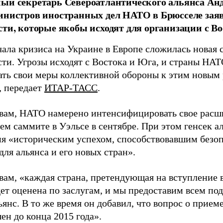
ый секретарь Североатлантического альянса Анд
инистров иностранных дел НАТО в Брюсселе заяв
сти, которые якобы исходят для организации с В
ала кризиса на Украине в Европе сложилась новая 
сти. Угрозы исходят с Востока и Юга, и страны НА
ать свои меры коллективной обороны к этим новым
, передает
ИТАР-ТАСС
.
овам, НАТО намерено интенсифицировать свое расши
м саммите в Уэльсе в сентябре. При этом генсек а
я «историческим успехом, способствовавшим безоп
ля альянса и его новых стран».
овам, «каждая страна, претендующая на вступление 
дет оценена по заслугам, и мы предоставим всем по
ьянс. В то же время он добавил, что вопрос о прие
ен до конца 2015 года».