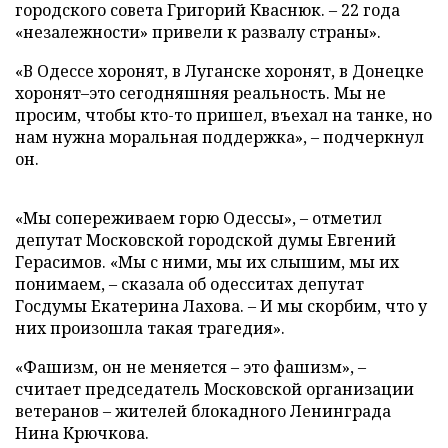
городского совета Григорий Кваснюк.
–
22 года
«незалежности» привели к развалу страны».
«В Одессе хоронят, в Луганске хоронят, в Донецке
хоронят
–
это сегодняшняя реальность. Мы не
просим, чтобы кто-то пришел, въехал на танке, но
нам нужна моральная поддержка»,
–
подчеркнул
он.
«Мы сопереживаем горю Одессы»,
–
отметил
депутат Московской городской думы Евгений
Герасимов. «Мы с ними, мы их слышим, мы их
понимаем,
–
сказала об одесситах депутат
Госдумы Екатерина Лахова.
–
И мы скорбим, что у
них произошла такая трагедия».
«Фашизм, он не меняется
–
это фашизм»,
–
считает председатель Московской организации
ветеранов
–
жителей блокадного Ленинграда
Нина Крючкова.