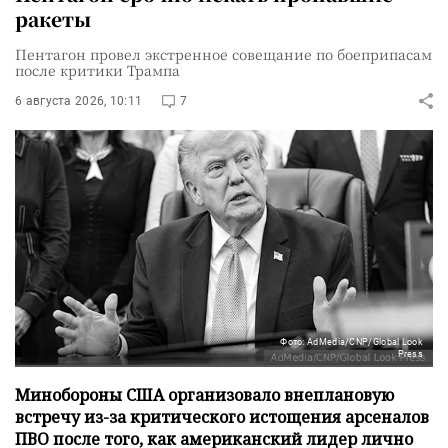
ракеты
Пентагон провел экстренное совещание по боеприпасам
после критики Трампа
6 августа 2026, 10:11
7
Фото: AdMedia/CNP/Global Look
Press
Минобороны США организовало внеплановую
встречу из-за критического истощения арсеналов
ПВО после того, как американский лидер лично