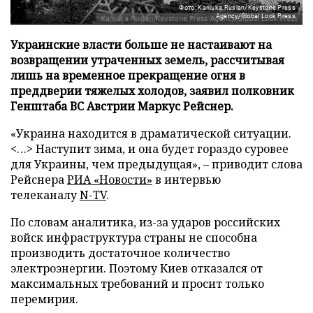
Фото: Kaniuka Ruslan/Keystone Press
Agency/Global Look Press
Украинские власти больше не настаивают на
возвращении утраченных земель, рассчитывая
лишь на временное прекращение огня в
преддверии тяжелых холодов, заявил полковник
Генштаба ВС Австрии Маркус Рейснер.
«Украина находится в драматической ситуации.
<…> Наступит зима, и она будет гораздо суровее
для Украины, чем предыдущая», – приводит слова
Рейснера
РИА «Новости»
в интервью
телеканалу
N-TV
.
По словам аналитика, из-за ударов российских
войск инфраструктура страны не способна
производить достаточное количество
электроэнергии. Поэтому Киев отказался от
максимальных требований и просит только
перемирия.