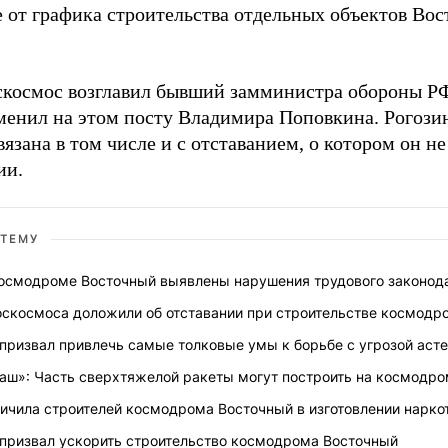
 от графика строительства отдельных объектов Вос
скосмос возглавил бывший замминистра обороны РФ
менил на этом посту Владимира Поповкина. Рогозин
вязана в том числе и с отставанием, о котором он н
ии.
 ТЕМУ
космодроме Восточный выявлены нарушения трудового законод
оскосмоса доложили об отставании при строительстве космодр
 призвал привлечь самые толковые умы к борьбе с угрозой аст
аш»: Часть сверхтяжелой ракеты могут построить на космодр
ичила строителей космодрома Восточный в изготовлении нарко
 призвал ускорить строительство космодрома Восточный