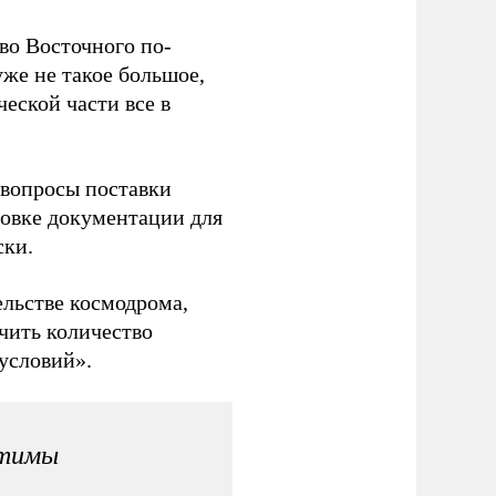
во Восточного по-
уже не такое большое,
ческой части все в
 вопросы поставки
товке документации для
ски.
ельстве космодрома,
чить количество
условий».
стимы