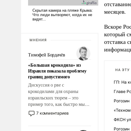
отставание
месяцев.
Вскоре Ро
который с
МНЕНИЯ
отставка с
информац
Тимофей Бордачёв
«Большая крокодила» из
Израиля показала проблему
НА ЭТУ
границ допустимого
ГП: На 
Дискуссия о рве с
крокодилами для охраны
Главе Р
израильских тюрем – это
Рогозин
пример того, как быстро мы
«Техном
двигаемся по пути
7 комментариев
революционных изменений.
ФКСН ул
То, что несколько лет назад
Рогозин
было образом для