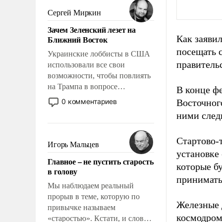
псевдонаучной фантастики,
Сергей Миркин
стало всерьез обсуждаемой
Зачем Зеленский лезет на
идеей.
Как заявил
Ближний Восток
посещать 
Украинские лоббисты в США
правитель
использовали все свои
возможности, чтобы повлиять
на Трампа в вопросе
В конце ф
предоставления вооружений
0 комментариев
Восточного
своим нанимателям. Вероятно,
ними след
кому-то из тех, кто
консультирует Киев, пришла в
Стартово-
голову мысль: хорошо бы
Игорь Мальцев
продемонстрировать, что
установке
Главное – не пустить старость
Украина вступила в
которые бу
в голову
вооруженное противостояние
принимать
с Ираном.
Мы наблюдаем реальный
прорыв в теме, которую по
Железные д
привычке называем
космодрома
«старостью». Кстати, и слово-