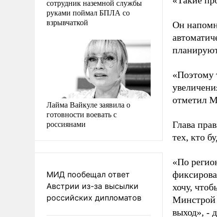
«Такие пр
сотрудник наземной службы
руками поймал БПЛА со
взрывчаткой
Он напомн
автоматиче
планируют
«Поэтому 
увеличения
отметил М
Лайма Вайкуле заявила о
готовности воевать с
россиянами
Глава прав
тех, кто 
«По регио
фиксирован
МИД пообещал ответ
Австрии из-за высылки
хочу, чтоб
российских дипломатов
Минстрой 
выход», - 