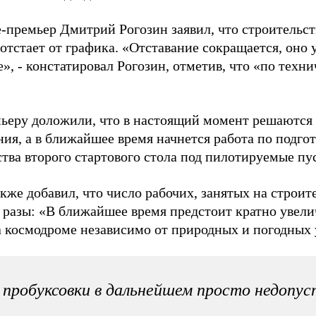
е-премьер Дмитрий Рогозин заявил, что строительст
тстает от графика. «Отставание сокращается, оно 
», - констатировал Рогозин, отметив, что «по техни
ьеру доложили, что в настоящий момент решаются
ния, а в ближайшее время начнется работа по подго
тва второго стартового стола под пилотируемые пу
кже добавил, что число рабочих, занятых на строит
в разы: «В ближайшее время предстоит кратно увели
а космодроме независимо от природных и погодных 
 пробуксовки в дальнейшем просто недопу