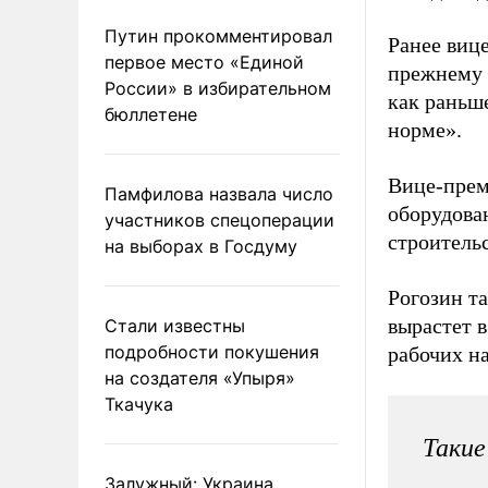
Путин прокомментировал
Ранее виц
первое место «Единой
прежнему о
России» в избирательном
как раньше
бюллетене
норме».
Вице-прем
Памфилова назвала число
оборудова
участников спецоперации
строительс
на выборах в Госдуму
Рогозин та
вырастет 
Стали известны
подробности покушения
рабочих н
на создателя «Упыря»
Ткачука
Такие
Залужный: Украина