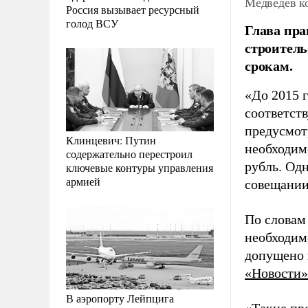
Медведев к
Россия вызывает ресурсный
голод ВСУ
Глава пра
строитель
срокам.
«До 2015 
соответст
предусмот
Клинцевич: Путин
необходим
содержательно перестроил
рубль. Одн
ключевые контуры управления
армией
совещании
По словам 
необходим
допущено 
«Новости»
В аэропорту Лейпцига