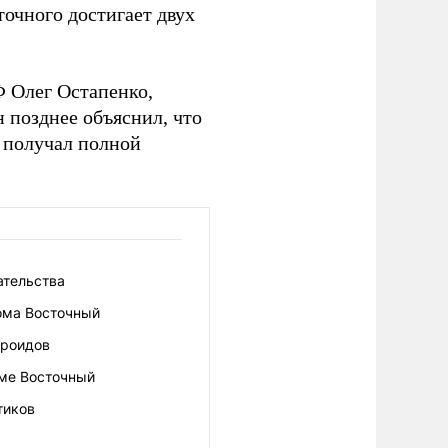
точного достигает двух
 Олег Остапенко,
 позднее объяснил, что
е получал полной
ательства
ома Восточный
ероидов
оме Восточный
тиков