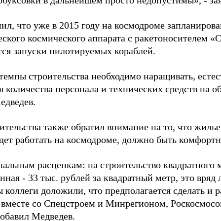
обуксовки в дальнейшем просто недопустимы», - за
ил, что уже в 2015 году на космодроме запланирова
ского космического аппарата с ракетоносителем «Со
ся запуски пилотируемых кораблей.
темпы строительства необходимо наращивать, естест
 количества персонала и технических средств на о
едведев.
ительства также обратил внимание на то, что жилье
будет работать на космодроме, должно быть комфорт
нальным расценкам: на строительство квадратного 
ная - 33 тыс. рублей за квадратный метр, это вряд
ы коллеги доложили, что предполагается сделать и 
вместе со Спецстроем и Минрегионом, Роскосмос
добавил Медведев.