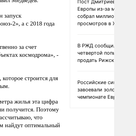
явил Медведев.
Пост Дмитриева о гибе
Европы из-за мигранто
н запуск
собрал миллион
юз-2», а с 2018 года
просмотров в X
В РЖД сообщили о
венно за счет
четвертой попытке
бъектах космодрома», -
продать Рижский вокза
, которое строится для
Российские синхронис
ным.
завоевали золото на
чемпионате Европы
метра жилья эта цифра
 ли получится. Поэтому
рассчитываю, что
ом найдут оптимальный