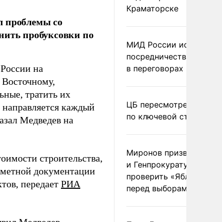
Краматорске
л проблемы со
нить пробуксовки по
МИД России исключил
посредничество Герма
 России на
в переговорах по Украи
 Восточному,
ьные, тратить их
ЦБ пересмотрел прогно
а направляется каждый
по ключевой ставке
казал Медведев на
Миронов призвал Миню
тоимости строительства,
и Генпрокуратуру
сметной документации
проверить «Яблоко»
ктов, передает
РИА
перед выборами