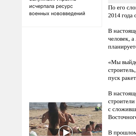
исчерпала ресурс
По его сло
военных нововведений
2014 года 
В настояще
человек, а
планирует
«Мы выйдем
строитель,
пуск раке
В настоящ
строители
с сложивш
Восточног
В прошлом 