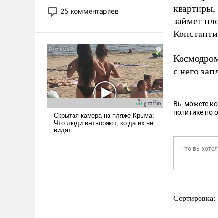
то это уже стараются не
квартиры,
25 комментариев
использовать – так же, как
займет пло
«бабка», «дед», – хотя бы в
Константи
образованной среде, потому
что оно уже несет негативные
Космодром
коннотации.
с него зап
Вы можете к
политике по 
Сортировка: