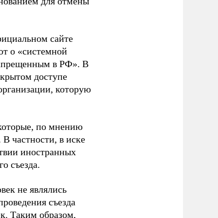
основанием для отмены
фициальном сайте
ют о «системной
апрещенным в РФ». В
ткрытом доступе
организации, которую
которые, по мнению
В частности, в иске
тствии иностранных
о съезда.
век не являлись
проведения съезда
ек. Таким образом,