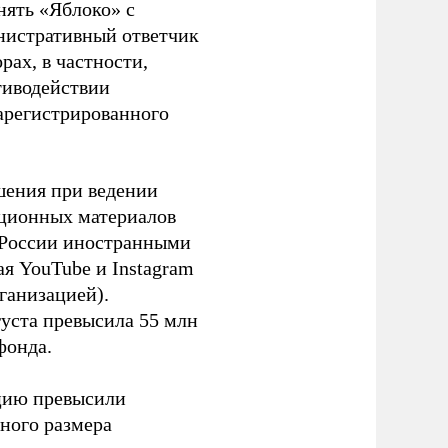
нять «Яблоко» с
инистративный ответчик
ах, в частности,
тиводействии
зарегистрированного
шения при ведении
ационных материалов
в России иностранными
я YouTube и Instagram
ганизацией).
густа превысила 55 млн
фонда.
ацию превысили
ного размера