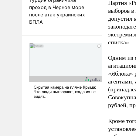
Партия «Р
проход в Черное море
выборов в
после атак украинских
допустил 
БПЛА
законодат
экстремиз
списка».
Одним из 
агитацион
«Яблока» 
агентами,
(принадле
Совокупная
рублей, пр
Кроме тог
установле