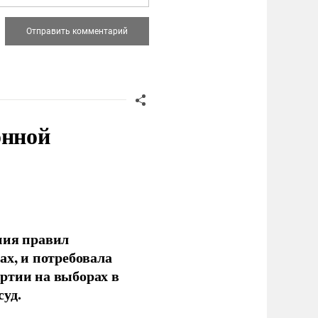
онной
ния правил
ах, и потребовала
ртии на выборах в
уд.