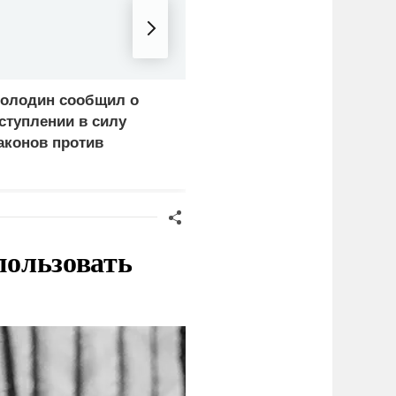
олодин сообщил о
«Нафтогаз» Украины
ступлении в силу
остановил добычу
аконов против
нефти и газа из-за
редателей России
повреждения
инфраструктуры
пользовать