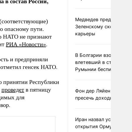
 в состав России,
Медведев предрек
 (соответствующие)
Зеленскому скорый фи
по опасному пути.
карьеры
по НАТО не признают
дит
РИА «Новости»
.
В Болгарии взорвался
ость и предприняли
влетевший в страну из
 отметил генсек НАТО.
Румынии беспилотник
о принятии Республики
и
проведет
в пятницу
Фон дер Ляйен призвал
димых для
пресечь доходы России
вор.
Иран назвал условие
открытия Ормузского