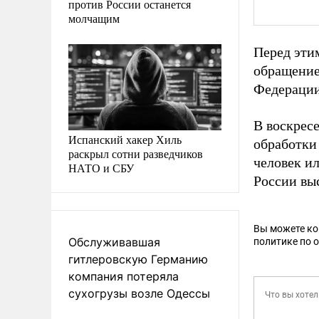
против России останется
молчащим
Перед эт
обращение
Федерации
В воскрес
Испанский хакер Хиль
обработки
раскрыл сотни разведчиков
человек и
НАТО и СБУ
России вы
Вы можете к
Обслуживавшая
политике по 
гитлеровскую Германию
компания потеряла
сухогрузы возле Одессы