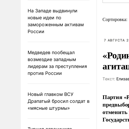
На Западе выдвинули
новые идеи по
Сортировка:
замороженным активам
России
7 АВГУСТА 2
«Роди
Медведев пообещал
возмездие западным
агита
лидерам за преступления
против России
Tекст:
Елиза
Новый главком ВСУ
Партия «Р
Драпатый бросил солдат в
предвыбор
«мясные штурмы»
отменить 
Государст
Турция ограничила