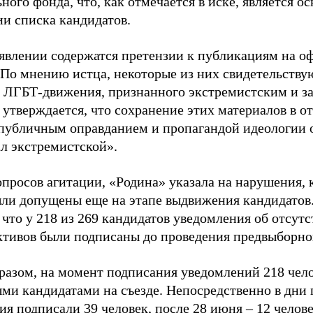
ного фонда, что, как отмечается в иске, является 
ии списка кандидатов.
аявлении содержатся претензии к публикациям на о
 По мнению истца, некоторые из них свидетельству
 ЛГБТ-движения, признанного экстремистским и з
 утверждается, что сохранение этих материалов в о
«публичным оправданием и пропагандой идеологии 
ал экстремистской».
просов агитации, «Родина» указала на нарушения, 
ыли допущены еще на этапе выдвижения кандидатов. 
 что у 218 из 269 кандидатов уведомления об отсу
активов были подписаны до проведения предвыборног
разом, на момент подписания уведомлений 218 чело
ми кандидатами на съезде. Непосредственно в дни 
я подписали 39 человек, после 28 июня – 12 челов