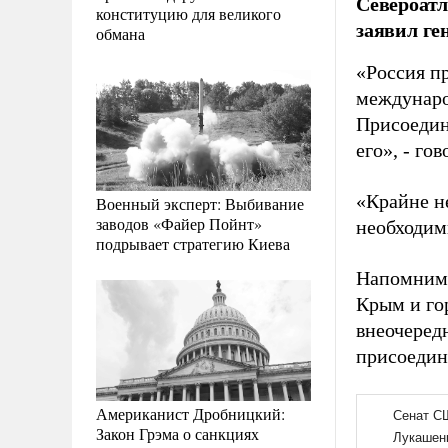
Североатл
конституцию для великого
заявил ге
обмана
«Россия п
междунаро
Присоедин
его», - го
«Крайне н
Военный эксперт: Выбивание
заводов «Файер Пойнт»
необходим
подрывает стратегию Киева
Напомним,
Крым и го
внеочеред
присоедин
Американист Дробницкий:
Закон Грэма о санкциях