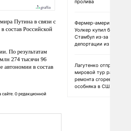
пролива
мира Путина в связи с
Фермер-американец
в состав Российской
Уолкер купил билет в
Стамбул из-за угрозы
депортации из России
ии. По результатам
млн 274 тысячи 96
Лагутенко отправился в
е автономии в состав
мировой тур ради
ремонта сгоревшего
особняка в США
 сайте. О редакционной