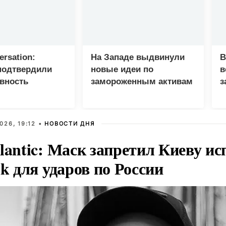
ersation:
На Западе выдвинули
В
подтвердили
новые идеи по
в
вность
замороженным активам
з
 C при лечении
России
п
026, 19:12 •
НОВОСТИ ДНЯ
lantic: Маск запретил Киеву ис
nk для ударов по России