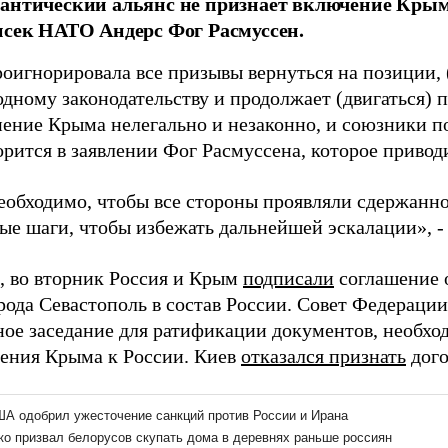
антический альянс не признает включение Крыма
нсек НАТО Андерс Фог Расмуссен.
роигнорировала все призывы вернуться на позиции,
дному законодательству и продолжает (двигаться) 
ение Крыма нелегально и незаконно, и союзники 
ворится в заявлении Фог Расмуссена, которое приво
еобходимо, чтобы все стороны проявляли сдержанн
ые шаги, чтобы избежать дальнейшей эскалации», -
 во вторник Россия и Крым
подписали
соглашение 
рода Севастополь в состав России. Совет Федераци
ное заседание для ратификации документов, необхо
ения Крыма к России. Киев
отказался признать
дого