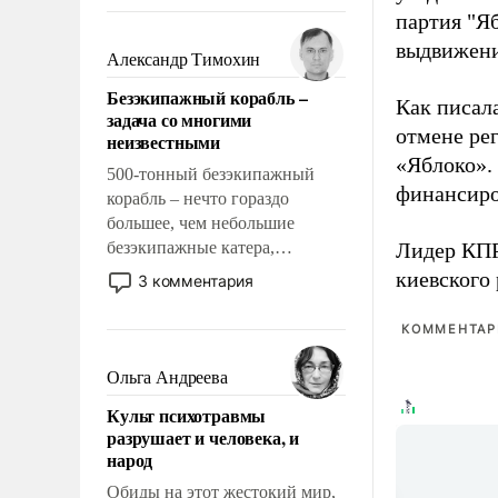
восстановления и без оного. И
партия "Я
чем она отличается от просто
выдвижения
образованных людей. Иногда
Александр Тимохин
казалось, что эти вопросы
Безэкипажный корабль –
решены раз и навсегда, но –
Как писал
задача со многими
нет, не решены.
отмене ре
неизвестными
«Яблоко».
500-тонный безэкипажный
финансиро
корабль – нечто гораздо
большее, чем небольшие
безэкипажные катера,
Лидер КП
применение которых уже
киевского
3 комментария
стало обыденностью. Задача по
созданию такого корабля очень
КОММЕНТАРИ
сложна и амбициозна. Однако
и ее реализация радикально
Ольга Андреева
поднимет наши боевые
Культ психотравмы
возможности.
разрушает и человека, и
народ
Обиды на этот жестокий мир,