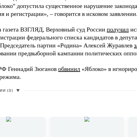
блоко" допустила существенное нарушение законода
 и регистрации», – говорится в исковом заявлении
а газета ВЗГЛЯД, Верховный суд России
получил
ис
гистрации федерального списка кандидатов в депут
 Председатель партии «Родина» Алексей Журавлев
з
вании предвыборной кампании политических оппо
РФ Геннадий Зюганов
обвинил
«Яблоко» в игнорир
 режима.
И (0)
▼