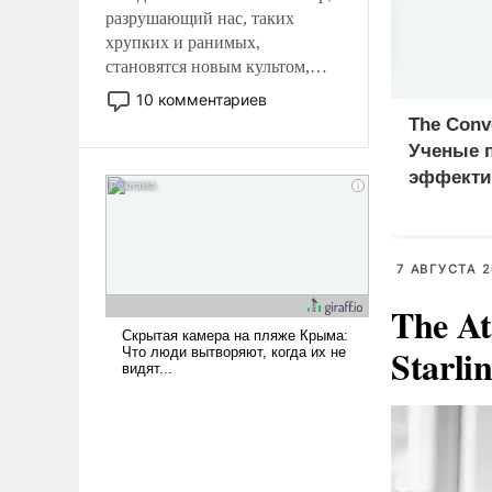
разрушающий нас, таких
хрупких и ранимых,
становятся новым культом,
постепенно вытесняя и
10 комментариев
отменяя традиционное
The Conv
требование к человеку – быть
Ученые 
мужественным и твердым под
эффекти
ударами судьбы, брать на себя
витамина
ответственность, помогать
рака
слабым, идти вперед и
адаптироваться.
7 АВГУСТА 2
The At
Starli