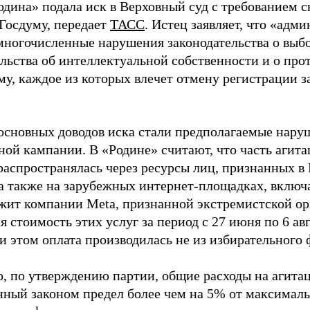
одина» подала иск в Верховный суд с требованием с
 Госдуму, передает
ТАСС
. Истец заявляет, что «адм
многочисленные нарушения законодательства о выбор
ельства об интеллектуальной собственности и о про
му, каждое из которых влечет отмену регистрации 
основных доводов иска стали предполагаемые нару
ной кампании. В «Родине» считают, что часть агит
распространялась через ресурсы лиц, признанных 
 а также на зарубежных интернет-площадках, включа
жит компании Meta, признанной экстремистской ор
 стоимость этих услуг за период с 27 июня по 6 ав
и этом оплата производилась не из избирательного 
о, по утверждению партии, общие расходы на агит
нный законом предел более чем на 5% от максималь