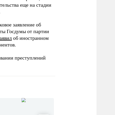
тельства еще на стадии
.
ковое заявление об
аты Госдумы от партии
аявил
об иностранном
нентов.
овании преступлений