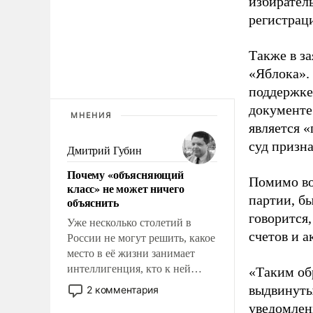
избиратель
регистрац
Также в з
«Яблока».
поддержке
документе
МНЕНИЯ
является 
суд призн
Дмитрий Губин
Почему «объясняющий
Помимо во
класс» не может ничего
партии, б
объяснить
говорится,
Уже несколько столетий в
счетов и 
России не могут решить, какое
место в её жизни занимает
интеллигенция, кто к ней
«Таким об
принадлежит, а кого из неё
выдвинуты
2 комментария
исключили с правом
уведомлени