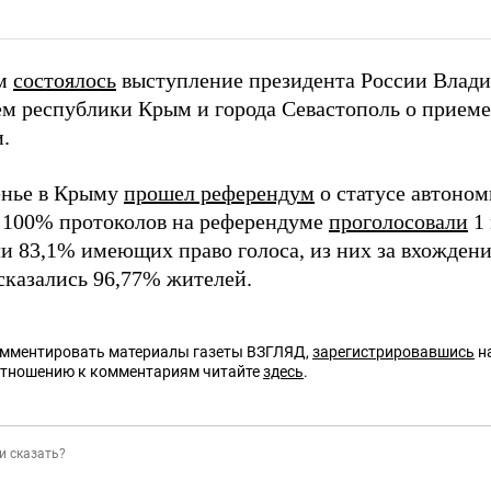
им
состоялось
выступление президента России Влади
м республики Крым и города Севастополь о приеме 
.
енье в Крыму
прошел референдум
о статусе автоном
 100% протоколов на референдуме
проголосовали
1 
ли 83,1% имеющих право голоса, из них за вхождени
сказались 96,77% жителей.
омментировать материалы газеты ВЗГЛЯД,
зарегистрировавшись
на
отношению к комментариям читайте
здесь
.