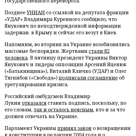
государственного переворота.
Позднее
УНИАН
со ссылкой на депутата фракции
«УДАР» Владимира Куренного сообщило, что
Янукович по неподтвержденной информации
задержан в Крыму и сейчас его везут в Киев.
Напомним, во вторник на Украине возобновились
массовые беспорядки. Жертвами
стали 82
человека
. В пятницу президент Украины Виктор
Янукович и лидеры оппозиции Арсений Яценюк
(«Батькивщина»), Виталий Кличко (УДАР) и Олег
Тягнибок («Свобода»)
подписали соглашение
об
урегулировании кризиса.
Российский омбудсмен Владимир
Лукин
отказался
ставить подпись, поскольку, по
его словам,
так и осталось неясным
, кто и за что
должен отвечать на Украине.
Парламент Украины
принял закон
о возвращении
к конституции в редакции 2004 года и о