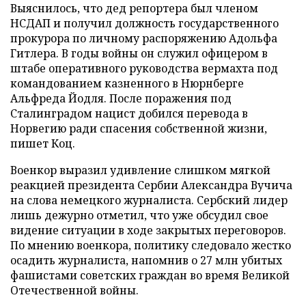
Выяснилось, что дед репортера был членом
НСДАП и получил должность государственного
прокурора по личному распоряжению Адольфа
Гитлера. В годы войны он служил офицером в
штабе оперативного руководства вермахта под
командованием казненного в Нюрнберге
Альфреда Йодля. После поражения под
Сталинградом нацист добился перевода в
Норвегию ради спасения собственной жизни,
пишет Коц.
Военкор выразил удивление слишком мягкой
реакцией президента Сербии Александра Вучича
на слова немецкого журналиста. Сербский лидер
лишь дежурно отметил, что уже обсудил свое
видение ситуации в ходе закрытых переговоров.
По мнению военкора, политику следовало жестко
осадить журналиста, напомнив о 27 млн убитых
фашистами советских граждан во время Великой
Отечественной войны.