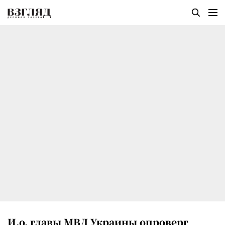
И.о. главы МВД Украины опроверг