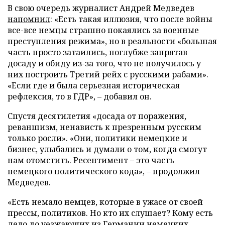
В свою очередь журналист Андрей Медведев
напомнил
: «Есть такая иллюзия, что после войны
все-все немцы страшно покаялись за военные
преступления режима», но в реальности «большая
часть просто затаились, поглубже запрятав
досаду и обиду из-за того, что не получилось у
них построить Третий рейх с русскими рабами».
«Если где и была серьезная историческая
рефлексия, то в ГДР», – добавил он.
Спустя десятилетия «досада от поражения,
реваншизм, ненависть к презренным русским
только росли». «Они, политики немецкие и
бизнес, улыбались и думали о том, когда смогут
нам отомстить. Ресентимент – это часть
немецкого политического кода», – продолжил
Медведев.
«Есть немало немцев, которые в ужасе от своей
прессы, политиков. Но кто их слушает? Кому есть
дело до уезжающих из Германии немецких