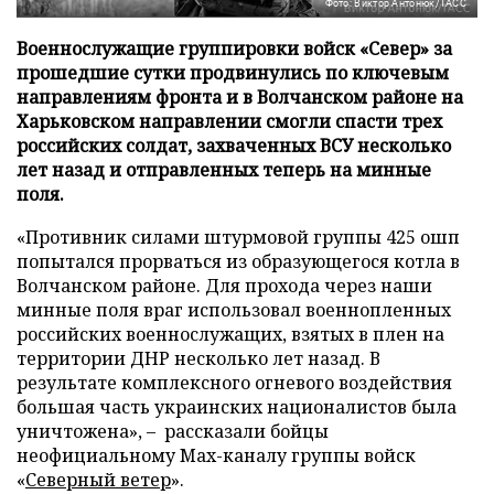
Фото: Виктор Антонюк/ТАСС
Военнослужащие группировки войск «Север» за
прошедшие сутки продвинулись по ключевым
направлениям фронта и в Волчанском районе на
Харьковском направлении смогли спасти трех
российских солдат, захваченных ВСУ несколько
лет назад и отправленных теперь на минные
поля.
«Противник силами штурмовой группы 425 ошп
попытался прорваться из образующегося котла в
Волчанском районе. Для прохода через наши
минные поля враг использовал военнопленных
российских военнослужащих, взятых в плен на
территории ДНР несколько лет назад. В
результате комплексного огневого воздействия
большая часть украинских националистов была
уничтожена», – рассказали бойцы
неофициальному Max-каналу группы войск
«
Северный ветер
».