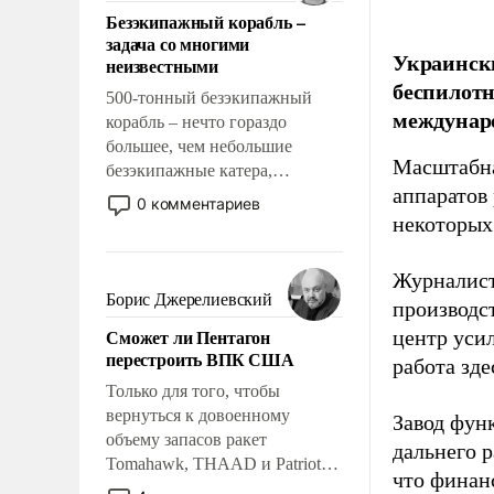
ответственность, помогать
Безэкипажный корабль –
слабым, идти вперед и
задача со многими
адаптироваться.
Украински
неизвестными
беспилотн
500-тонный безэкипажный
междунаро
корабль – нечто гораздо
большее, чем небольшие
Масштабна
безэкипажные катера,
аппаратов
применение которых уже
0 комментариев
стало обыденностью. Задача по
некоторых
созданию такого корабля очень
сложна и амбициозна. Однако
Журналист
и ее реализация радикально
Борис Джерелиевский
производст
поднимет наши боевые
Сможет ли Пентагон
центр уси
возможности.
перестроить ВПК США
работа зде
Только для того, чтобы
вернуться к довоенному
Завод фун
объему запасов ракет
дальнего 
Tomahawk, THAAD и Patriot
что финан
США потребуется более трех