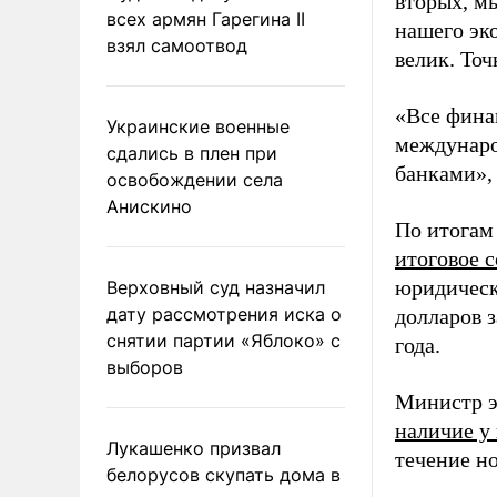
вторых, м
всех армян Гарегина II
нашего эк
взял самоотвод
велик. Точ
«Все фина
Украинские военные
междунаро
сдались в плен при
банками», 
освобождении села
Анискино
По итогам
итоговое с
юридическ
Верховный суд назначил
дату рассмотрения иска о
долларов з
снятии партии «Яблоко» с
года.
выборов
Министр э
наличие у 
Лукашенко призвал
течение но
белорусов скупать дома в