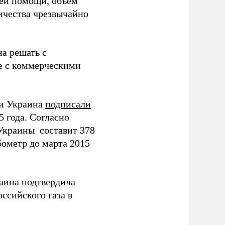
шей помощи, объем
ичества чрезвычайно
а решать с
е с коммерческими
 и Украина
подписали
5 года. Согласно
Украины составит 378
бометр до марта 2015
аина подтвердила
ссийского газа в