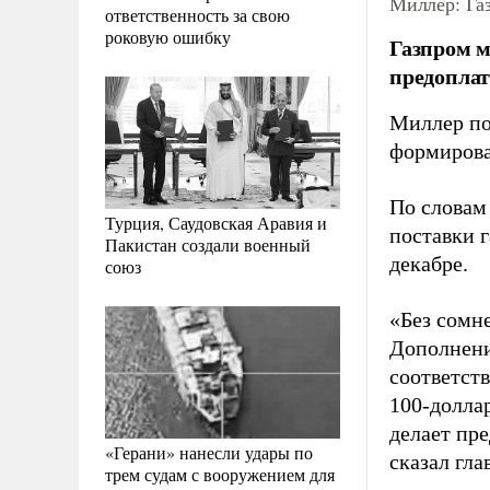
Миллер: Газ
ответственность за свою
роковую ошибку
Газпром м
предоплат
Миллер под
формирова
По словам
Турция, Саудовская Аравия и
поставки г
Пакистан создали военный
декабре.
союз
«Без сомн
Дополнени
соответст
100-доллар
делает пре
«Герани» нанесли удары по
сказал гла
трем судам с вооружением для