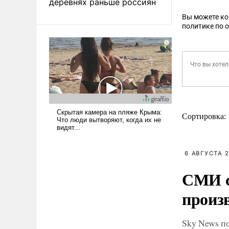
деревнях раньше россиян
Вы можете к
политике по 
Сортировка:
6 АВГУСТА 2
СМИ с
произ
Sky News п