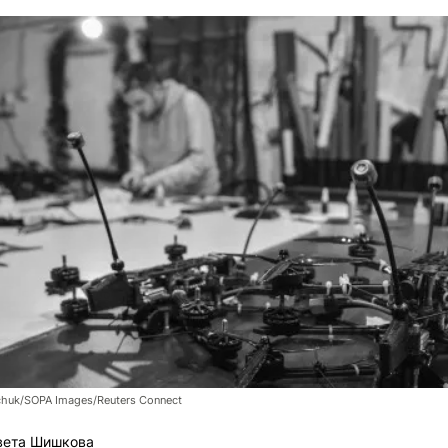
chuk/SOPA Images/Reuters Connect
вета Шишкова