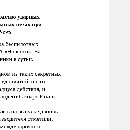
одство ударных
емных цехах при
News.
ка беспилотных
А «Новости»
. На
ники в сутки.
дном из таких секретных
редприятий, но это –
диуса действия, и
спондент Стюарт Рэмси.
уясь на выпуске дронов
изводителя отметили,
в международного