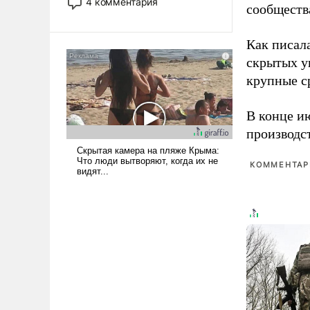
4 комментария
сообществ
лет. Даже небольшая война с
Ираном опустошила
американские арсеналы.
Как писал
Сложившаяся ситуация
скрытых у
означает многолетний период
крупные с
уязвимости США, например,
перед Китаем.
В конце и
производс
КОММЕНТАРИ