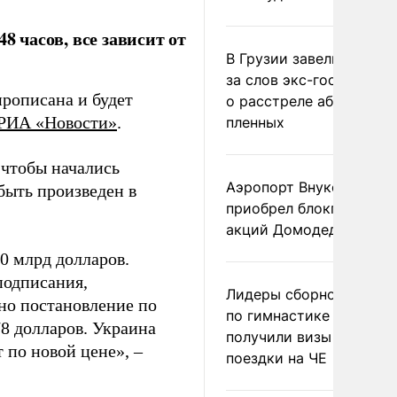
8 часов, все зависит от
В Грузии завели дело и
за слов экс-госминист
прописана и будет
о расстреле абхазских
РИА «Новости»
.
пленных
 чтобы начались
Аэропорт Внуково
быть произведен в
приобрел блокпакет
акций Домодедово
0 млрд долларов.
подписания,
Лидеры сборной Росси
ано постановление по
по гимнастике не
78 долларов. Украина
получили визы для
 по новой цене», –
поездки на ЧЕ