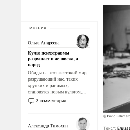
МНЕНИЯ
Ольга Андреева
Культ психотравмы
разрушает и человека, и
народ
Обиды на этот жестокий мир,
разрушающий нас, таких
хрупких и ранимых,
становятся новым культом,
постепенно вытесняя и
3 комментария
отменяя традиционное
требование к человеку – быть
@ Pavlo Palamar
мужественным и твердым под
ударами судьбы, брать на себя
Александр Тимохин
Tекст:
Елиза