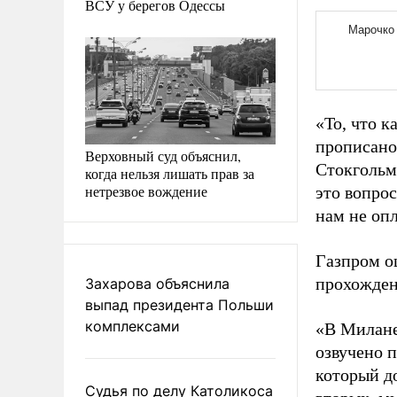
ВСУ у берегов Одессы
«То, что к
прописано
Верховный суд объяснил,
Стокгольм
когда нельзя лишать прав за
нетрезвое вождение
это вопрос
нам не опл
Газпром о
прохожден
Захарова объяснила
выпад президента Польши
комплексами
«В Милан
озвучено п
который до
Судья по делу Католикоса