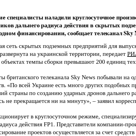
е специалисты наладили круглосуточное произв
иков дальнего радиуса действия в скрытых подз
дном финансировании, сообщает телеканал Sky 
я сеть скрытых подземных предприятий для выпус
 развернута на украинской территории, передает
РИ
 объектах темпы сборки превышают 200 единиц тех
ы британского телеканала Sky News побывали на о
в. «По всей Украине есть много других подобных п
лий страны по созданию ударных дронов дальнего ра
сь не прекращается ни на минуту», – заявил корре
кционирует в круглосуточном режиме, специализир
радиуса действия FP1. Представители компании-про
сирование проектов осуществляется за счет средст