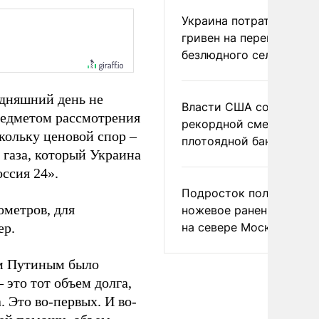
Украина потратила 1 мл
гривен на переименова
безлюдного села
годняшний день не
Власти США сообщили 
предметом рассмотрения
рекордной смертности 
кольку ценовой спор –
плотоядной бактерии
м газа, который Украина
ссия 24».
Подросток получил
ометров, для
ножевое ранение в дра
ер.
на севере Москвы
м Путиным было
 это тот объем долга,
. Это во-первых. И во-