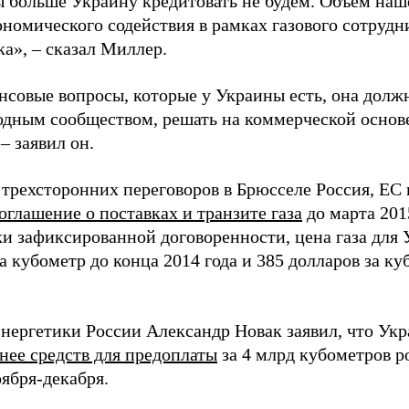
ы больше Украину кредитовать не будем. Объем на
ономического содействия в рамках газового сотрудн
ка», – сказал Миллер.
нсовые вопросы, которые у Украины есть, она должн
дным сообществом, решать на коммерческой основ
– заявил он.
 трехсторонних переговоров в Брюсселе Россия, ЕС
оглашение о поставках и транзите газа
до марта 201
и зафиксированной договоренности, цена газа для 
а кубометр до конца 2014 года и 385 долларов за ку
нергетики России Александр Новак заявил, что Укр
нее средств для предоплаты
за 4 млрд кубометров ро
ября-декабря.