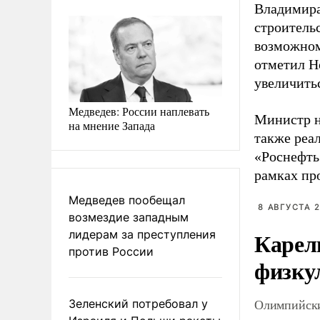
Владимира
строитель
возможном
отметил Н
увеличить
Медведев: России наплевать
Министр н
на мнение Запада
также реа
«Роснефть
рамках пр
Медведев пообещал
8 АВГУСТА 2
возмездие западным
Карел
лидерам за преступления
против России
физку
Олимпийски
Зеленский потребовал у