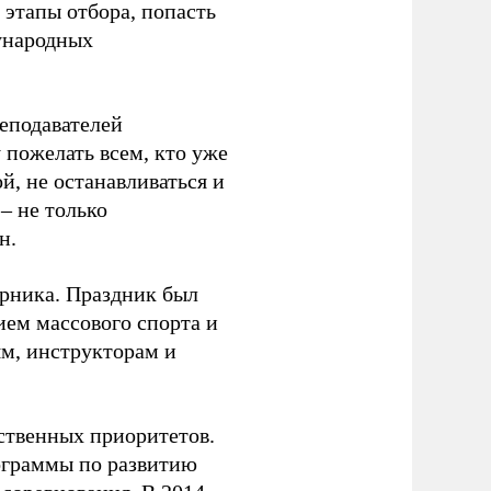
 этапы отбора, попасть
ународных
еподавателей
пожелать всем, кто уже
й, не останавливаться и
– не только
н.
урника. Праздник был
ием массового спорта и
ям, инструкторам и
рственных приоритетов.
ограммы по развитию