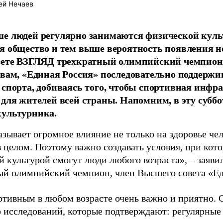
ей Нечаев
е людей регулярно занимаются физической культ
я общество и тем выше вероятность появления 
азете ВЗГЛЯД трехкратный олимпийский чемпион
овам, «Единая Россия» последовательно поддержи
 спорта, добиваясь того, чтобы спортивная инфр
 для жителей всей страны. Напомним, в эту суббо
культурника.
зывает огромное влияние не только на здоровье чел
в целом. Поэтому важно создавать условия, при кот
й культурой смогут люди любого возраста», – заяви
ый олимпийский чемпион, член Высшего совета «Е
ртивным в любом возрасте очень важно и приятно. 
 исследований, которые подтверждают: регулярные