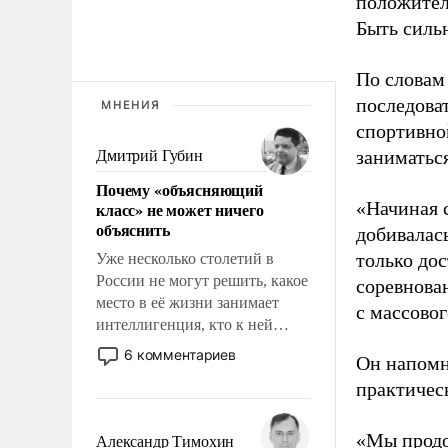
положител
Быть силь
По словам
последоват
МНЕНИЯ
спортивно
заниматьс
Дмитрий Губин
Почему «объясняющий
«Начиная 
класс» не может ничего
объяснить
добивалас
только до
Уже несколько столетий в
России не могут решить, какое
соревнова
место в её жизни занимает
с массовог
интеллигенция, кто к ней
принадлежит, а кого из неё
6 комментариев
Он напомн
исключили с правом
практическ
восстановления и без оного. И
чем она отличается от просто
образованных людей. Иногда
«Мы продо
Александр Тимохин