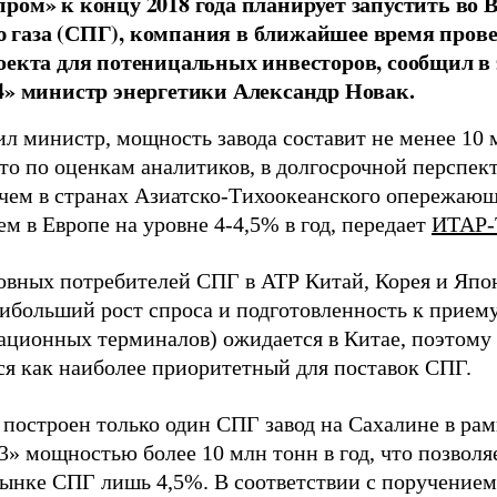
ром» к концу 2018 года планирует запустить во В
газа (СПГ), компания в ближайшее время прове
оекта для потеницальных инвесторов, сообщил в
4» министр энергетики Александр Новак.
ил министр, мощность завода составит не менее 10 
то по оценкам аналитиков, в долгосрочной перспект
ичем в странах Азиатско-Тихоокеанского опережающ
ем в Европе на уровне 4-4,5% в год, передает
ИТАР
овных потребителей СПГ в АТР Китай, Корея и Япо
аибольший рост спроса и подготовленность к прием
ационных терминалов) ожидается в Китае, поэтому
ся как наиболее приоритетный для поставок СПГ.
 построен только один СПГ завод на Сахалине в рам
3» мощностью более 10 млн тонн в год, что позволя
ынке СПГ лишь 4,5%. В соответствии с поручением