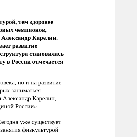
урой, тем здоровее
новых чемпионов,
 Александр Карелин.
вает развитие
аструктура становилась
ту в России отмечается
овека, но и на развитие
орых заниматься
л Александр Карелин,
диной России».
Сегодня уже существует
 занятия физкультурой