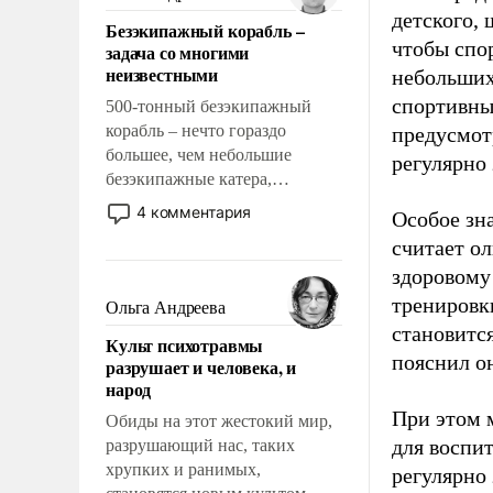
казалось, что эти вопросы
детского, 
Безэкипажный корабль –
решены раз и навсегда, но –
чтобы спо
задача со многими
нет, не решены.
неизвестными
небольших
спортивны
500-тонный безэкипажный
корабль – нечто гораздо
предусмот
большее, чем небольшие
регулярно 
безэкипажные катера,
применение которых уже
4 комментария
Особое зн
стало обыденностью. Задача по
считает о
созданию такого корабля очень
здоровому
сложна и амбициозна. Однако
и ее реализация радикально
тренировки
Ольга Андреева
поднимет наши боевые
становитс
Культ психотравмы
возможности.
пояснил о
разрушает и человека, и
народ
При этом м
Обиды на этот жестокий мир,
для воспи
разрушающий нас, таких
хрупких и ранимых,
регулярно