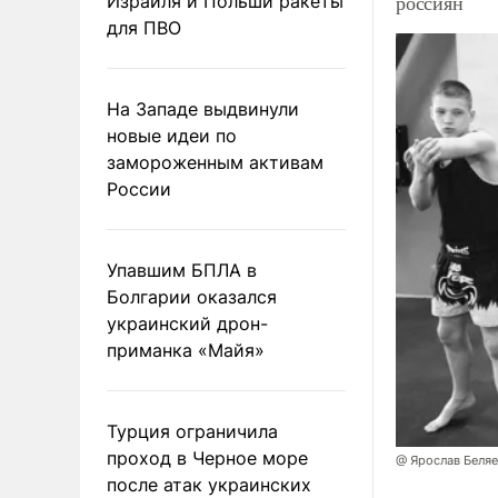
россиян
Израиля и Польши ракеты
для ПВО
На Западе выдвинули
новые идеи по
замороженным активам
России
Упавшим БПЛА в
Болгарии оказался
украинский дрон-
приманка «Майя»
Турция ограничила
проход в Черное море
@ Ярослав Беля
после атак украинских