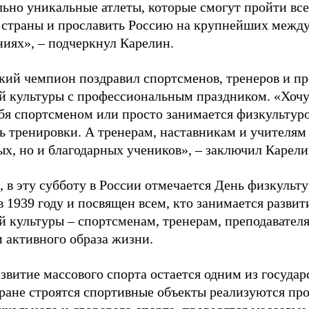
льно уникальные атлеты, которые смогут пройти все
 страны и прославить Россию на крупнейших межд
ниях», – подчеркнул Карелин.
ий чемпион поздравил спортсменов, тренеров и пр
й культуры с профессиональным праздником. «Хочу 
бя спортсменом или просто занимается физкультуро
ь тренировки. А тренерам, наставникам и учителям 
ых, но и благодарных учеников», – заключил Карели
 в эту субботу в России отмечается День физкульт
 1939 году и посвящен всем, кто занимается развит
й культуры – спортсменам, тренерам, преподавател
 активного образа жизни.
звитие массового спорта остается одним из госуда
тране строятся спортивные объекты реализуются пр