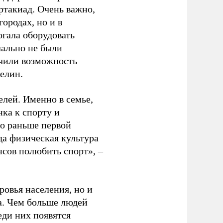
ртакиад. Очень важно,
ородах, но и в
гала оборудовать
чально не были
учили возможность
релин.
елей. Именно в семье,
ка к спорту и
до раньше первой
да физическая культура
нсов полюбить спорт», –
ровья населения, но и
а. Чем больше людей
еди них появятся