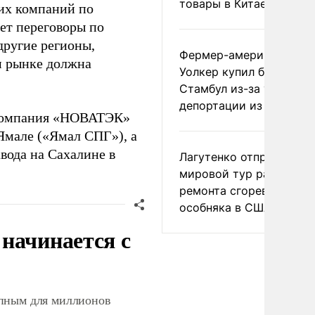
товары в Китае
их компаний по
ет переговоры по
ругие регионы,
Фермер-американец
м рынке должна
Уолкер купил билет в
Стамбул из-за угрозы
депортации из России
 компания «НОВАТЭК»
Ямале («Ямал СПГ»), а
вода на Сахалине в
Лагутенко отправился в
мировой тур ради
ремонта сгоревшего
особняка в США
начинается с
упным для миллионов