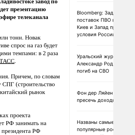
ладивостоке завод по
дет презентацию
Bloomberg: Задержка
 эфире телеканала
поставок ПВО вынудит
Киев и Запад принять
условия России
млн тонн. Новак
иве спрос на газ будет
ими темпами: в 2 раза
Уральский журналист
-ТАСС
.
Александр Родионов
погиб на СВО
ния. Причем, по словам
у СПГ (строительство
 китайский рынок
Фон дер Ляйен призвал
пресечь доходы России
ках проекта
Названы самые
ет РФ занимать на
популярные российски
 президента РФ