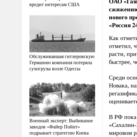
ОАО «Газп
вредит интересам США
сжижению 
нового пр
«Россия 2
Как отмет
отметил, ч
расти, пр
Обслуживавшая гитлеровскую
быстрее, ч
Германию компания потеряла
сухогрузы возле Одессы
Среди осн
Новака, н
регазифик
оценивает
В РФ пока
Военный эксперт: Выбивание
«Сахалин-
заводов «Файер Пойнт»
подрывает стратегию Киева
мировом р