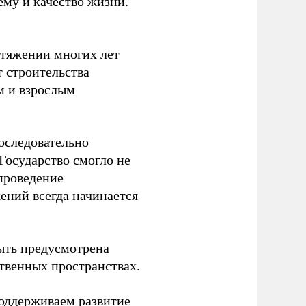
ему и качество жизни.
отяжении многих лет
т строительства
м и взрослым
оследовательно
Государство смогло не
проведение
ений всегда начинается
ыть предусмотрена
ственных пространствах.
оддерживаем развитие