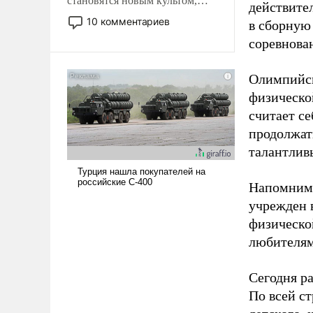
становятся новым культом,
действите
постепенно вытесняя и
10 комментариев
в сборную
отменяя традиционное
соревнова
требование к человеку – быть
мужественным и твердым под
ударами судьбы, брать на себя
Олимпийск
ответственность, помогать
физическо
слабым, идти вперед и
считает се
адаптироваться.
продолжат
талантлив
Напомним,
учрежден в
физическо
любителям
Сегодня ра
По всей с