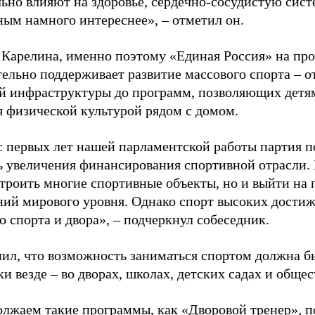
ьно влияют на здоровье, сердечно-сосудистую сист
ным намного интереснее», – отметил он.
 Карелина, именно поэтому «Единая Россия» на пр
ельно поддерживает развитие массового спорта – о
й инфраструктуры до программ, позволяющих детя
я физической культурой рядом с домом.
с первых лет нашей парламентской работы партия п
ь увеличения финансирования спортивной отрасли. 
строить многие спортивные объекты, но и выйти на 
ний мирового уровня. Однако спорт высоких достиж
о спорта и двора», – подчеркнул собеседник.
ил, что возможность заниматься спортом должна б
и везде – во дворах, школах, детских садах и обще
лжаем такие программы, как «Дворовой тренер», п