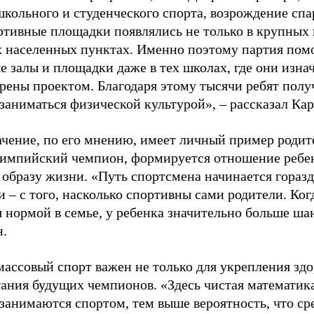
школьного и студенческого спорта, возрождение спа
ртивные площадки появлялись не только в крупных г
 населенных пунктах. Именно поэтому партия помо
е залы и площадки даже в тех школах, где они изна
рены проектом. Благодаря этому тысячи ребят пол
заниматься физической культурой», – рассказал Ка
ачение, по его мнению, имеет личный пример родит
лимпийский чемпион, формируется отношение ребен
 образу жизни. «Путь спортсмена начинается гораз
 – с того, насколько спортивны сами родители. Ког
я нормой в семье, у ребенка значительно больше ша
н.
ассовый спорт важен не только для укрепления здо
тания будущих чемпионов. «Здесь чистая математик
 занимаются спортом, тем выше вероятность, что ср