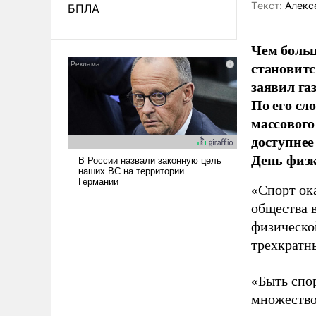
Tекст:
Алекс
БПЛА
Чем больш
становитс
заявил г
По его сл
массового
доступнее
День физ
«Спорт ока
общества 
физическо
трехкратн
«Быть спо
множество