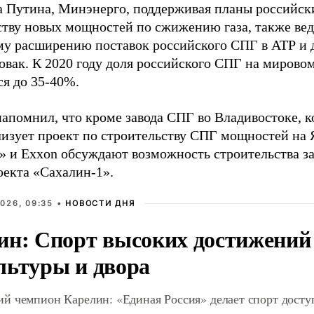
 Путина, Минэнерго, поддерживая планы российск
ству новых мощностей по сжижению газа, также вед
у расширению поставок российского СПГ в АТР и д
овак. К 2020 году доля российского СПГ на мирово
ся до 35-40%.
апомнил, что кроме завода СПГ во Владивостоке,
лизует проект по строительству СПГ мощностей на 
» и Exxon обсуждают возможность строительства за
оекта «Сахалин-1».
026, 09:35 •
НОВОСТИ ДНЯ
ин: Спорт высоких достижений 
льтуры и двора
й чемпион Карелин: «Единая Россия» делает спорт дост