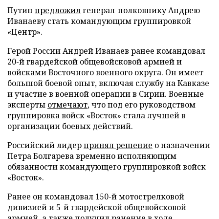
Путин
предложил
генерал-полковнику Андрею
Иванаеву стать командующим группировкой
«Центр».
Герой России Андрей Иванаев ранее командовал
20-й гвардейской общевойсковой армией и
войсками Восточного военного округа. Он имеет
большой боевой опыт, включая службу на Кавказе
и участие в военной операции в Сирии. Военные
эксперты
отмечают
, что под его руководством
группировка войск «Восток» стала лучшей в
организации боевых действий.
Российский лидер
принял решение
о назначении
Петра Болгарева временно исполняющим
обязанности командующего группировкой войск
«Восток».
Ранее он командовал 150-й мотострелковой
дивизией и 5-й гвардейской общевойсковой
армией, а также получил ранение в ходе