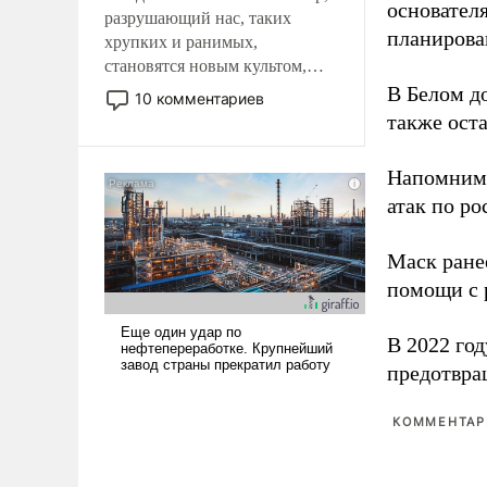
основател
разрушающий нас, таких
планирова
хрупких и ранимых,
становятся новым культом,
постепенно вытесняя и
В Белом д
10 комментариев
отменяя традиционное
также оста
требование к человеку – быть
мужественным и твердым под
Напомним
ударами судьбы, брать на себя
атак по ро
ответственность, помогать
слабым, идти вперед и
адаптироваться.
Маск ран
помощи с 
В 2022 го
предотвра
КОММЕНТАРИ