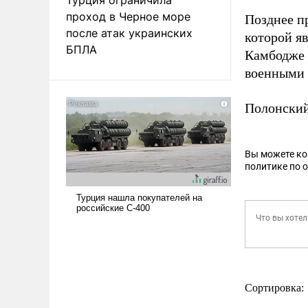
проход в Черное море
Позднее п
после атак украинских
которой я
БПЛА
Камбодже
военными 
Полонски
Вы можете к
политике по 
Сортировка: