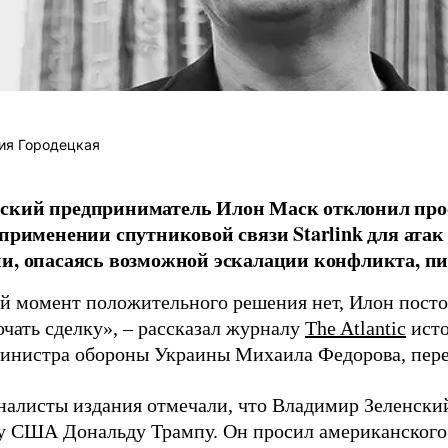
ия Городецкая
ский предприниматель Илон Маск отклонил про
 применении спутниковой связи Starlink для атак
и, опасаясь возможной эскалации конфликта, пиш
й момент положительного решения нет, Илон постоя
ючать сделку», – рассказал журналу
The Atlantic
исто
инистра обороны Украины Михаила Федорова, пер
налисты издания отмечали, что Владимир Зеленски
у США Дональду Трампу. Он просил американского