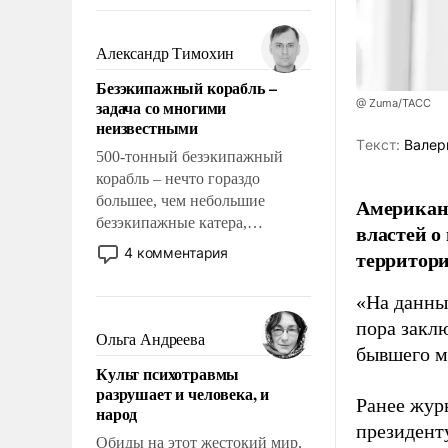
восстановления и без оного. И
чем она отличается от просто
образованных людей. Иногда
Александр Тимохин
казалось, что эти вопросы
Безэкипажный корабль –
решены раз и навсегда, но –
задача со многими
@ Zuma/ТАСС
нет, не решены.
неизвестными
Tекст:
Валер
500-тонный безэкипажный
корабль – нечто гораздо
большее, чем небольшие
Американ
безэкипажные катера,
властей о
применение которых уже
4 комментария
территори
стало обыденностью. Задача по
созданию такого корабля очень
«На данны
сложна и амбициозна. Однако
пора закл
и ее реализация радикально
Ольга Андреева
бывшего м
поднимет наши боевые
Культ психотравмы
возможности.
разрушает и человека, и
Ранее жур
народ
президент
Обиды на этот жестокий мир,