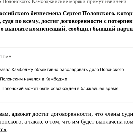
р Полонского: Камбоджийские моряки примут извинени
оссийского бизнесмена Сергея Полонского, кото
 судя по всему, достиг договоренности с потерпе
о выплате компенсаций, сообщил бывший партн
 ТЕМУ
звал Камбоджу объективно расследовать дело Полонского
 Полонским начался в Камбодже
: Полонский может быть освобожден в ближайшее время
вам, адвокат достиг договоренности, что члены су
онского, а также о том, что им будет выплачена ко
кс»
.