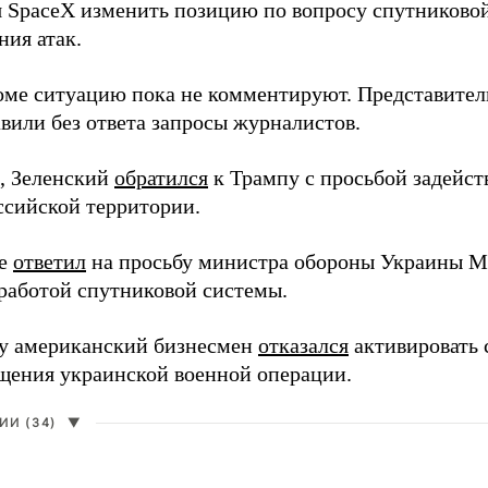
я SpaceX изменить позицию по вопросу спутниковой
ния атак.
оме ситуацию пока не комментируют. Представите
вили без ответа запросы журналистов.
, Зеленский
обратился
к Трампу с просьбой задейств
ссийской территории.
ее
ответил
на просьбу министра обороны Украины М
работой спутниковой системы.
ду американский бизнесмен
отказался
активировать 
щения украинской военной операции.
И (34)
▼