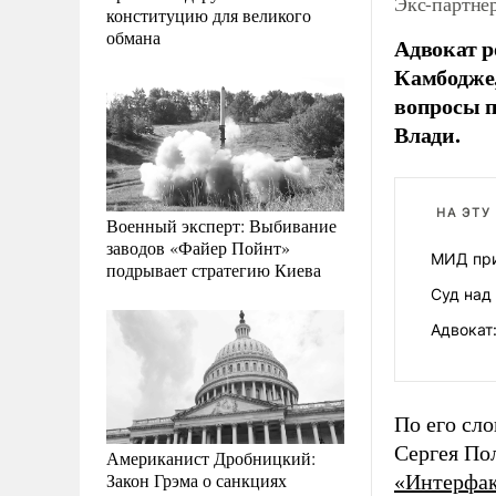
Экс-партне
конституцию для великого
обмана
Адвокат р
Камбодже,
вопросы п
Влади.
НА ЭТУ
Военный эксперт: Выбивание
заводов «Файер Пойнт»
МИД при
подрывает стратегию Киева
Суд над
Адвокат
По его сло
Сергея Пол
Американист Дробницкий:
Закон Грэма о санкциях
«Интерфа