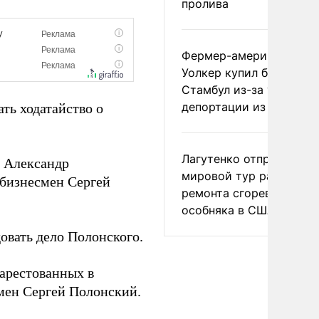
пролива
Фермер-американец
Уолкер купил билет в
Стамбул из-за угрозы
депортации из России
ть ходатайство о
Лагутенко отправился в
я Александр
мировой тур ради
 бизнесмен Сергей
ремонта сгоревшего
особняка в США
овать дело Полонского.
 арестованных в
мен Сергей Полонский.