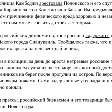
полиция Камбоджи
арестовала
Полонского и его спут
а Карачинского и Константина Баглая. Им предъявл
м причинении физического вреда здоровью и нез
а это им может грозить до трех лет тюрьмы.
 российских дипломатов, трое россиян
содержатся
ского города Сиануквиль. Сообщалось также, что 
ок их ареста на неизвестный период.
и в полиции, за день до ареста нетрезвые россияне 
о с экипажем судна из шести моряков, который дос
енников на берег после прогулки на остров. По вер
морякам ножами. Сами задержанные утверждали и у
но поняли.
 прессы, российский бизнесмен и его товарищи бы
ия Нового года.