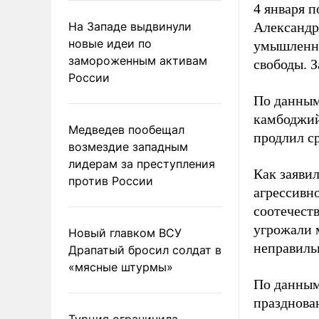
4 января 
На Западе выдвинули
Александр
новые идеи по
умышленно
замороженным активам
свободы. З
России
По данным
камбоджий
Медведев пообещал
продлил ср
возмездие западным
лидерам за преступления
Как заявил
против России
агрессивн
соотечеств
угрожали 
Новый главком ВСУ
неправиль
Драпатый бросил солдат в
«мясные штурмы»
По данным
празднован
Турция ограничила