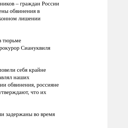
ников – граждан России
ены обвинения в
аконном лишении
в тюрьме
прокурор Сиануквиля
повели себя крайне
тавлял наших
сии обвинения, россияне
тверждают, что их
ли задержаны во время