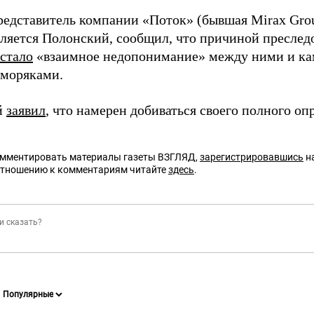
редставитель компании «Поток» (бывшая Mirax Grou
вляется Полонский, сообщил, что причиной преслед
стало
«взаимное недопонимание» между ними и к
моряками.
й
заявил
, что намерен добиваться своего полного оп
омментировать материалы газеты ВЗГЛЯД,
зарегистрировавшись
на
отношению к комментариям читайте
здесь
.