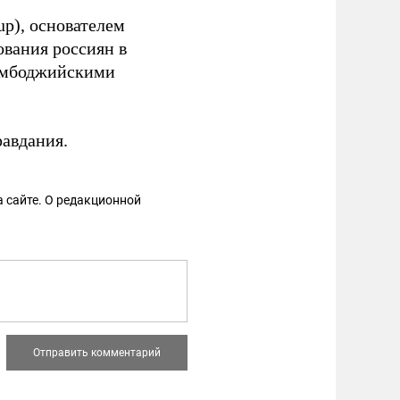
p), основателем
ования россиян в
амбоджийскими
равдания.
 сайте. О редакционной