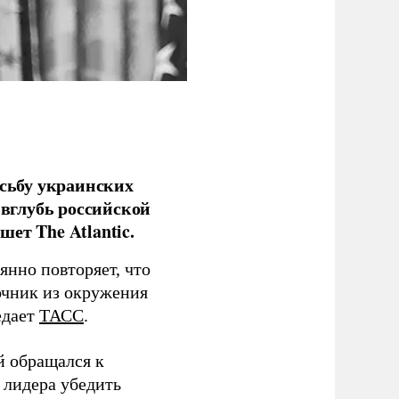
сьбу украинских
 вглубь российской
ет The Atlantic.
нно повторяет, что
чник из окружения
едает
ТАСС
.
й обращался к
 лидера убедить