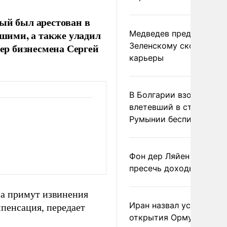
рый был арестован в
вшими, а также уладил
Медведев предрек
Зеленскому скорый фи
ер бизнесмена Сергей
карьеры
В Болгарии взорвался
влетевший в страну из
Румынии беспилотник
Фон дер Ляйен призвал
пресечь доходы России
дна примут извинения
Иран назвал условие
мпенсация, передает
открытия Ормузского