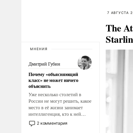
7 АВГУСТА 2
The At
Starli
МНЕНИЯ
Дмитрий Губин
Почему «объясняющий
класс» не может ничего
объяснить
Уже несколько столетий в
России не могут решить, какое
место в её жизни занимает
интеллигенция, кто к ней
принадлежит, а кого из неё
2 комментария
исключили с правом