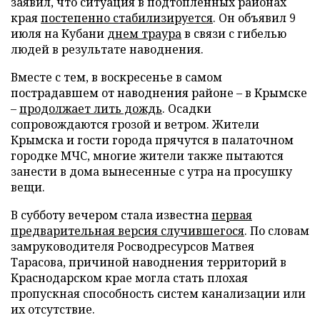
заявил, что ситуация в подтопленных районах
края
постепенно стабилизируется
. Он объявил 9
июля на Кубани
днем траура
в связи с гибелью
людей в результате наводнения.
Вместе с тем, в воскресенье в самом
пострадавшем от наводнения районе – в Крымске
–
продолжает лить дождь
. Осадки
сопровождаются грозой и ветром. Жители
Крымска и гости города прячутся в палаточном
городке МЧС, многие жители также пытаются
занести в дома вынесенные с утра на просушку
вещи.
В субботу вечером стала известна
первая
предварительная версия случившегося
. По словам
замруководителя Росводресурсов Матвея
Тарасова, причиной наводнения территорий в
Краснодарском крае могла стать плохая
пропускная способность систем канализации или
их отсутствие.