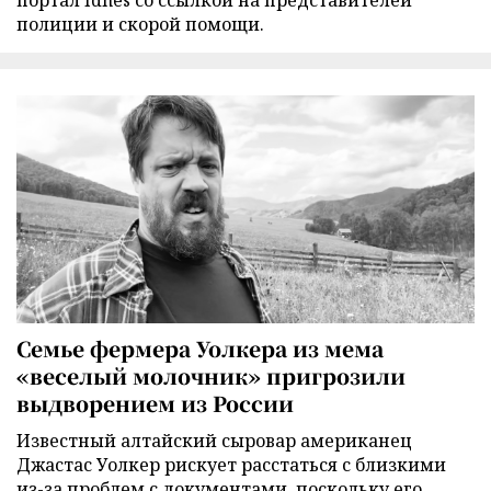
портал Idnes со ссылкой на представителей
полиции и скорой помощи.
Семье фермера Уолкера из мема
«веселый молочник» пригрозили
выдворением из России
Известный алтайский сыровар американец
Джастас Уолкер рискует расстаться с близкими
из-за проблем с документами, поскольку его