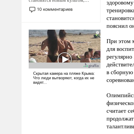
становятся новым культом,
здоровому
постепенно вытесняя и
10 комментариев
тренировки
отменяя традиционное
становитс
требование к человеку – быть
пояснил о
мужественным и твердым под
ударами судьбы, брать на себя
ответственность, помогать
При этом м
слабым, идти вперед и
для воспи
адаптироваться.
регулярно
действите
в сборную
соревнова
Олимпийск
физическо
считает се
продолжат
талантлив