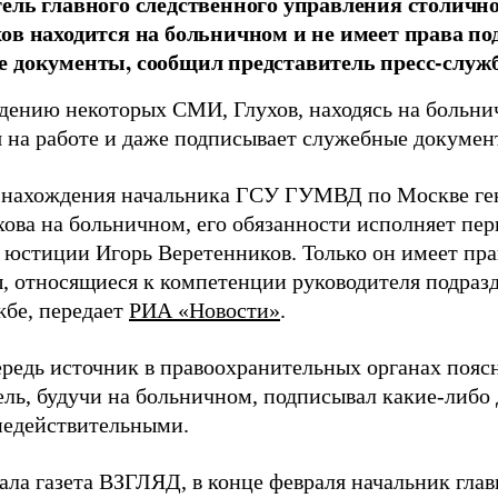
ель главного следственного управления столичн
ов находится на больничном и не имеет права п
е документы, сообщил представитель пресс-слу
дению некоторых СМИ, Глухов, находясь на больни
я на работе и даже подписывает служебные докумен
 нахождения начальника ГСУ ГУМВД по Москве ге
хова на больничном, его обязанности исполняет пе
 юстиции Игорь Веретенников. Только он имеет пра
, относящиеся к компетенции руководителя подразде
жбе, передает
РИА «Новости»
.
ередь источник в правоохранительных органах поясн
ель, будучи на больничном, подписывал какие-либо
недействительными.
ала газета ВЗГЛЯД, в конце февраля начальник глав