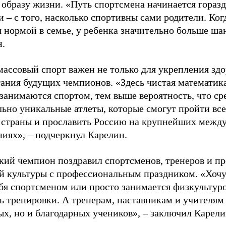
 образу жизни. «Путь спортсмена начинается гораз
 – с того, насколько спортивны сами родители. Ког
я нормой в семье, у ребенка значительно больше ша
н.
ассовый спорт важен не только для укрепления здо
тания будущих чемпионов. «Здесь чистая математик
 занимаются спортом, тем выше вероятность, что ср
льно уникальные атлеты, которые смогут пройти все
 страны и прославить Россию на крупнейших межд
ниях», – подчеркнул Карелин.
ий чемпион поздравил спортсменов, тренеров и пр
й культуры с профессиональным праздником. «Хочу 
бя спортсменом или просто занимается физкультуро
ь тренировки. А тренерам, наставникам и учителям 
ых, но и благодарных учеников», – заключил Карели