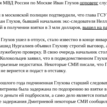
я МВД России по Москве Иван Глухов
опроверг
слух
я в московской полиции подтвердили, что глава ГС
ан Глухов, бывший начальник экс-следователя Нел
й в получении взятки в 3 млн долларов,
вышел на р
 Глухов ушел в отпуск, стало известно в конце январ
шид Нургалиев объявил Глухову строгий выговор, а
служебную проверку. В свою очередь начальник сто
Колокольцев заявил, что в подведомственном Глухо
ерьезные недостатки. Некоторые СМИ писали, что Г
не вернется и подаст в отставку.
ошлого года подчиненная Глухова старший следов
итриева была задержана по подозрению во взятке в
то деньги ей подбросили, а само дело является поп
е задержания Дмитриевой некоторые СМИ сообщили