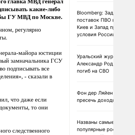
ого главка МВД генерал
одписывать какие-либо
Bloomberg: Задержка
жбы ГУ МВД по Москве.
поставок ПВО вынудит
Киев и Запад принять
чном, регулярно
условия России
ты.
нерала-майора юстиции
Уральский журналист
рвый замначальника ГСУ
Александр Родионов
во подписывать все
погиб на СВО
ления», - сказали в
Фон дер Ляйен призвал
ил, что даже если
пресечь доходы России
 документы, то они
Названы самые
популярные российски
ного следственного