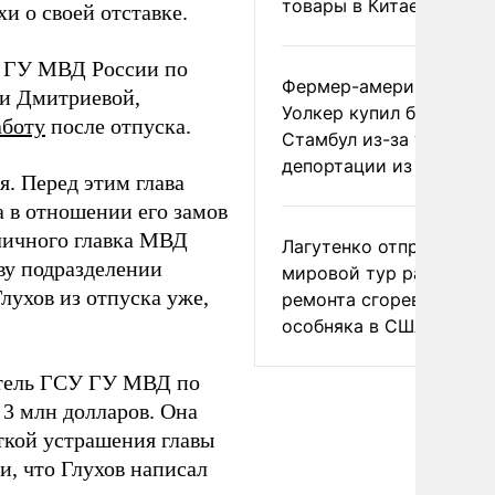
товары в Китае
и о своей отставке.
У ГУ МВД России по
Фермер-американец
ли Дмитриевой,
Уолкер купил билет в
аботу
после отпуска.
Стамбул из-за угрозы
депортации из России
я. Перед этим глава
 в отношении его замов
личного главка МВД
Лагутенко отправился в
ву подразделении
мировой тур ради
лухов из отпуска уже,
ремонта сгоревшего
особняка в США
атель ГСУ ГУ МВД по
 3 млн долларов. Она
ыткой устрашения главы
, что Глухов написал