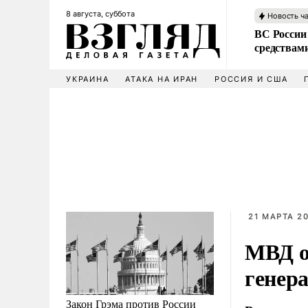
8 августа, суббота
Новость ч
ВС России 
средствам
УКРАИНА
АТАКА НА ИРАН
РОССИЯ И США
21 МАРТА 20
МВД о
генера
Закон Грэма против России