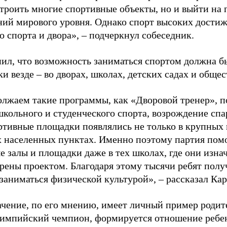
строить многие спортивные объекты, но и выйти на 
ний мирового уровня. Однако спорт высоких достиж
о спорта и двора», – подчеркнул собеседник.
ил, что возможность заниматься спортом должна б
и везде – во дворах, школах, детских садах и обще
лжаем такие программы, как «Дворовой тренер», п
школьного и студенческого спорта, возрождение спа
ртивные площадки появлялись не только в крупных г
 населенных пунктах. Именно поэтому партия помо
е залы и площадки даже в тех школах, где они изна
рены проектом. Благодаря этому тысячи ребят пол
заниматься физической культурой», – рассказал Ка
ачение, по его мнению, имеет личный пример родит
лимпийский чемпион, формируется отношение ребен