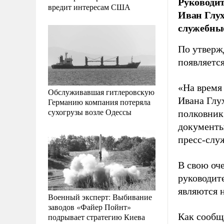
Руководит
вредит интересам США
Иван Глух
служебны
По утверж
появляетс
«На время
Обслуживавшая гитлеровскую
Ивана Глу
Германию компания потеряла
сухогрузы возле Одессы
полковник
документы
пресс-слу
В свою оч
руководит
являются 
Военный эксперт: Выбивание
заводов «Файер Пойнт»
Как сообщ
подрывает стратегию Киева