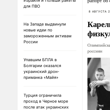
Израиля и Польши ракеты
рапорт об 
для ПВО
8 АВГУСТА 2
Карел
На Западе выдвинули
новые идеи по
физку
замороженным активам
России
Олимпийски
россиян
Упавшим БПЛА в
Болгарии оказался
украинский дрон-
приманка «Майя»
Турция ограничила
проход в Черное море
после атак украинских