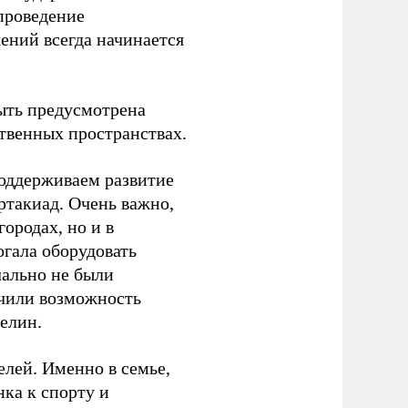
проведение
ений всегда начинается
ыть предусмотрена
ственных пространствах.
оддерживаем развитие
ртакиад. Очень важно,
ородах, но и в
гала оборудовать
чально не были
учили возможность
релин.
елей. Именно в семье,
ка к спорту и