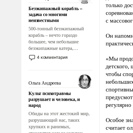
казалось, что эти вопросы
только до
Безэкипажный корабль –
решены раз и навсегда, но –
соревнова
задача со многими
нет, не решены.
неизвестными
с массовог
500-тонный безэкипажный
Он напомн
корабль – нечто гораздо
большее, чем небольшие
практическ
безэкипажные катера,
применение которых уже
4 комментария
«Мы продо
стало обыденностью. Задача по
детского, 
созданию такого корабля очень
чтобы спо
сложна и амбициозна. Однако
и ее реализация радикально
небольших
Ольга Андреева
поднимет наши боевые
спортивны
Культ психотравмы
возможности.
предусмот
разрушает и человека, и
народ
регулярно 
Обиды на этот жестокий мир,
Особое зн
разрушающий нас, таких
хрупких и ранимых,
считает о