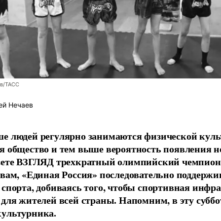
ев/ТАСС
ей Нечаев
е людей регулярно занимаются физической культ
я общество и тем выше вероятность появления 
азете ВЗГЛЯД трехкратный олимпийский чемпион
овам, «Единая Россия» последовательно поддержи
 спорта, добиваясь того, чтобы спортивная инфр
 для жителей всей страны. Напомним, в эту суббо
культурника.