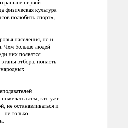
до раньше первой
да физическая культура
нсов полюбить спорт», –
ровья населения, но и
а. Чем больше людей
еди них появятся
 этапы отбора, попасть
ународных
еподавателей
пожелать всем, кто уже
й, не останавливаться и
– не только
н.