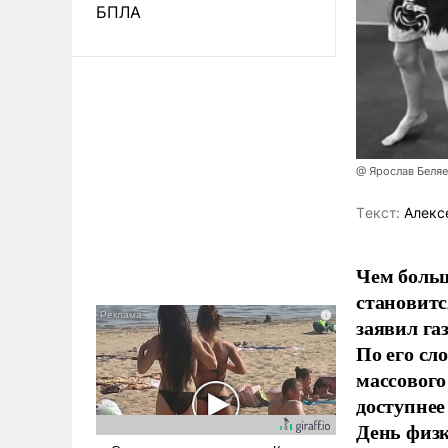
БПЛА
@ Ярослав Беля
Tекст:
Алекс
Чем больш
становитс
заявил г
По его сл
массового
доступнее
День физ