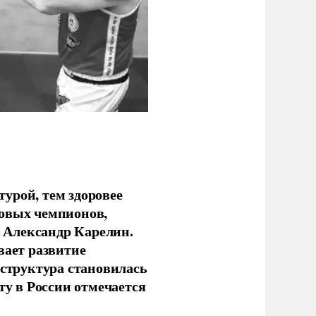
урой, тем здоровее
новых чемпионов,
 Александр Карелин.
вает развитие
аструктура становилась
ту в России отмечается