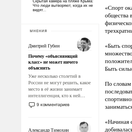
«Спорт ока
общества 
физическо
трехкратн
МНЕНИЯ
«Быть спо
Дмитрий Губин
множество
Почему «объясняющий
положител
класс» не может ничего
объяснить
Быть силь
Уже несколько столетий в
России не могут решить, какое
По словам
место в её жизни занимает
последоват
интеллигенция, кто к ней
спортивно
принадлежит, а кого из неё
9 комментариев
заниматьс
исключили с правом
восстановления и без оного. И
«Начиная 
чем она отличается от просто
образованных людей. Иногда
добивалас
Александр Тимохин