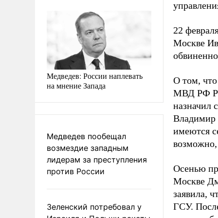
управлени
22 феврал
Москве Ив
обвиненно
Медведев: России наплевать
О том, что
на мнение Запада
МВД РФ Ра
назначил 
Владимир 
имеются с
Медведев пообещал
возможно, 
возмездие западным
лидерам за преступления
Осенью пр
против России
Москве Дм
заявила, ч
ГСУ. Посл
Зеленский потребовал у