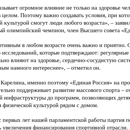
зывает огромное влияние не только на здоровье чел
в целом. Поэтому важно создавать условия, при кот
й культурой смогут люди любого возраста», – заяви
ый олимпийский чемпион, член Высшего совета «Е
ртивным в любом возрасте очень важно и приятно. 
 исследований, которые подтверждают: регулярные
ьно влияют на здоровье, сердечно-сосудистую сист
ным намного интереснее», – отметил он.
 Карелина, именно поэтому «Единая Россия» на пр
ельно поддерживает развитие массового спорта – о
й инфраструктуры до программ, позволяющих детя
я физической культурой рядом с домом.
с первых лет нашей парламентской работы партия п
ь увеличения финансирования спортивной отрасли. 