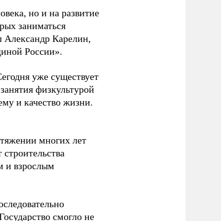
овека, но и на развитие
орых заниматься
л Александр Карелин,
диной России».
Сегодня уже существует
 занятия физкультурой
ему и качество жизни.
отяжении многих лет
т строительства
м и взрослым
оследовательно
Государство смогло не