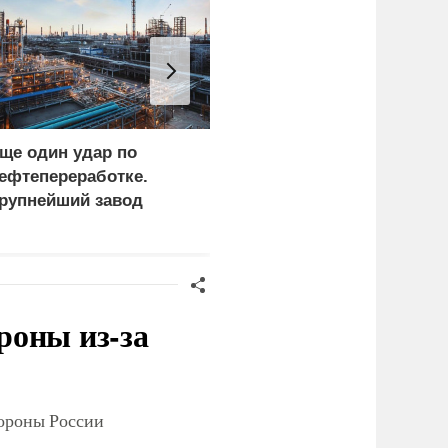
ще один удар по
Украина и Финляндия
ефтепереработке.
объединились для
рупнейший завод
"сокрушительных
траны прекратил
санкций" против России
аботу
роны из-за
тороны России