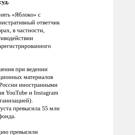
уд.
нять «Яблоко» с
инистративный ответчик
ах, в частности,
тиводействии
зарегистрированного
шения при ведении
ационных материалов
в России иностранными
я YouTube и Instagram
ганизацией).
густа превысила 55 млн
фонда.
ацию превысили