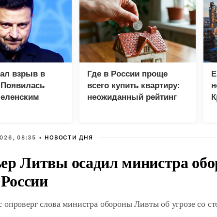
зал взрыв в
Где в России проще
Е
 Появилась
всего купить квартиру:
н
Зеленским
неожиданный рейтинг
К
с
р
026, 08:35 •
НОВОСТИ ДНЯ
ер Литвы осадил министра обо
 России
 опроверг слова министра обороны Ливты об угрозе со с