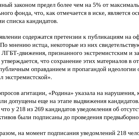
нный законом предел более чем на 5% от максималь
ного фонда, что, как отмечается в иске, является 
ии списка кандидатов.
аявлении содержатся претензии к публикациям на о
 По мнению истца, некоторые из них свидетельству
 ЛГБТ-движения, признанного экстремистским и з
 утверждается, что сохранение этих материалов в о
«публичным оправданием и пропагандой идеологии 
ал экстремистской».
просов агитации, «Родина» указала на нарушения, 
ыли допущены еще на этапе выдвижения кандидатов. 
 что у 218 из 269 кандидатов уведомления об отсу
активов были подписаны до проведения предвыборног
разом, на момент подписания уведомлений 218 чело