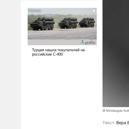
американские арсеналы.
Сложившаяся ситуация
означает многолетний период
уязвимости США, например,
перед Китаем.
@ Mindaugas Kul
Tекст:
Вера 