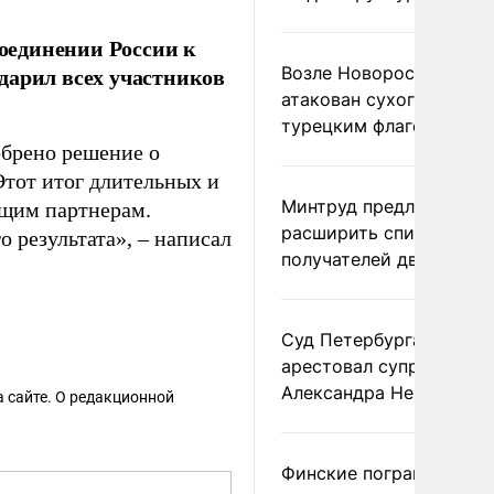
оединении России к
дарил всех участников
Возле Новороссийска
атакован сухогруз под
турецким флагом
брено решение о
Этот итог длительных и
Минтруд предложил
ущим партнерам.
расширить список
 результата», – написал
получателей двух пенс
Суд Петербурга заочно
арестовал супругу
Александра Невзорова
 сайте. О редакционной
Финские пограничники