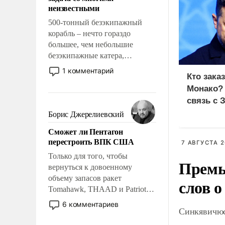
адаптироваться.
неизвестными
500-тонный безэкипажный
корабль – нечто гораздо
большее, чем небольшие
безэкипажные катера,
применение которых уже
1 комментарий
Кто зака
стало обыденностью. Задача по
Монако?
созданию такого корабля очень
сложна и амбициозна. Однако
связь с 
и ее реализация радикально
Борис Джерелиевский
поднимет наши боевые
Сможет ли Пентагон
возможности.
перестроить ВПК США
7 АВГУСТА 2
Только для того, чтобы
Премь
вернуться к довоенному
объему запасов ракет
слов о
Tomahawk, THAAD и Patriot
США потребуется более трех
6 комментариев
Синкявичюс
лет. Даже небольшая война с
Ираном опустошила