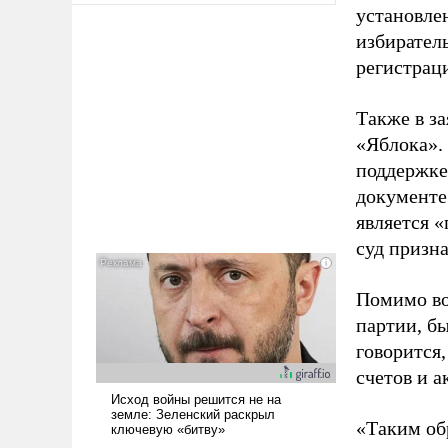
установле
избиратель
регистрац
Также в з
«Яблока».
поддержке
документе
является 
суд призн
Помимо во
партии, б
говорится,
счетов и 
«Таким об