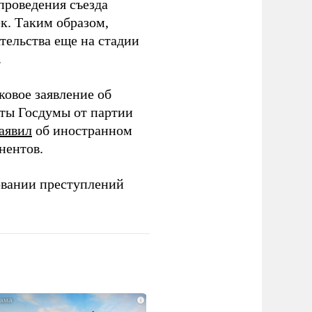
проведения съезда
ек. Таким образом,
тельства еще на стадии
.
ковое заявление об
аты Госдумы от партии
аявил
об иностранном
нентов.
овании преступлений
i