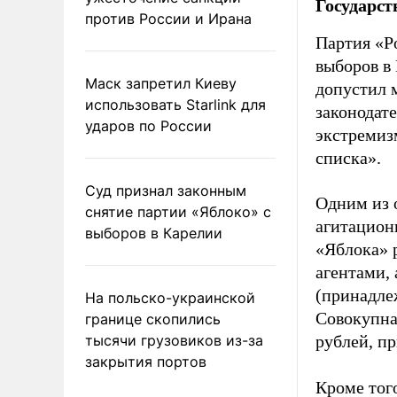
Государст
против России и Ирана
Партия «Р
выборов в
Маск запретил Киеву
допустил 
использовать Starlink для
законодат
ударов по России
экстремиз
списка».
Суд признал законным
Одним из 
снятие партии «Яблоко» с
агитацион
выборов в Карелии
«Яблока» 
агентами,
(принадле
На польско-украинской
Совокупная
границе скопились
тысячи грузовиков из-за
рублей, пр
закрытия портов
Кроме тог