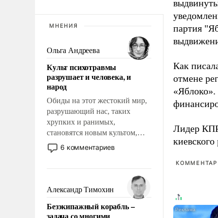
выдвинуты
уведомлени
МНЕНИЯ
партия "Я
выдвижения
Ольга Андреева
Как писал
Культ психотравмы
разрушает и человека, и
отмене ре
народ
«Яблоко».
Обиды на этот жестокий мир,
финансиро
разрушающий нас, таких
хрупких и ранимых,
Лидер КП
становятся новым культом,
киевского
постепенно вытесняя и
6 комментариев
отменяя традиционное
КОММЕНТАРИ
требование к человеку – быть
мужественным и твердым под
ударами судьбы, брать на себя
Александр Тимохин
ответственность, помогать
Безэкипажный корабль –
слабым, идти вперед и
задача со многими