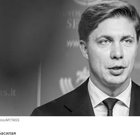
bis/AP/TASS
Басилая