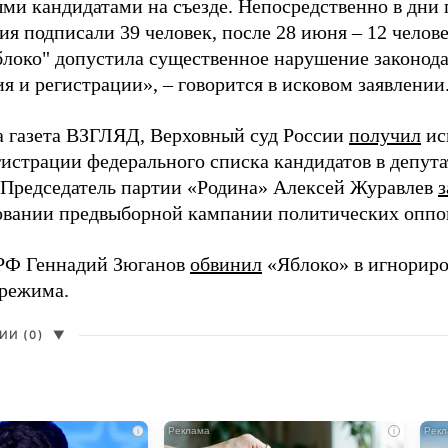
ми кандидатами на съезде. Непосредственно в дни 
я подписали 39 человек, после 28 июня – 12 челов
блоко" допустила существенное нарушение законода
 и регистрации», – говорится в исковом заявлении
а газета ВЗГЛЯД, Верховный суд России
получил
ис
гистрации федерального списка кандидатов в депут
 Председатель партии «Родина» Алексей Журавлев
з
вании предвыборной кампании политических оппо
РФ Геннадий Зюганов
обвинил
«Яблоко» в игнорир
 режима.
И (0)
▼
i
i