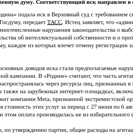
венную думу. Соответствующий иск направлен в с
одина» подала иск в Верховный суд с требованием с
 Госдуму, передает
ТАСС
. Истец заявляет, что «адм
многочисленные нарушения законодательства о выбор
ельства об интеллектуальной собственности и о про
му, каждое из которых влечет отмену регистрации 
основных доводов иска стали предполагаемые нару
ной кампании. В «Родине» считают, что часть агит
распространялась через ресурсы лиц, признанных 
 а также на зарубежных интернет-площадках, включа
жит компании Meta, признанной экстремистской ор
 стоимость этих услуг за период с 27 июня по 6 ав
и этом оплата производилась не из избирательного 
о, по утверждению партии, общие расходы на агит