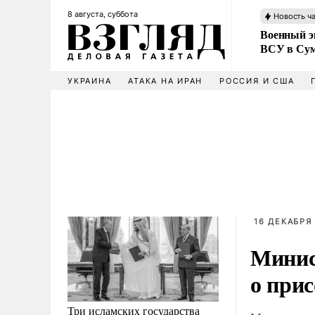
8 августа, суббота
Новость ч
Военный эк
ВСУ в Сум
УКРАИНА
АТАКА НА ИРАН
РОССИЯ И США
16 ДЕКАБРЯ 
Минис
о при
Три исламских государства