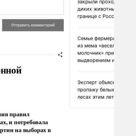
закрыли проходы для
диких животных на
границе с Россией
Семье фермера Уолкер
из мема «веселый
молочник» пригрозили
выдворением из Росси
онной
Эксперт объяснил
пропажу белых грибов 
лесах этим летом
ния правил
ах, и потребовала
ртии на выборах в