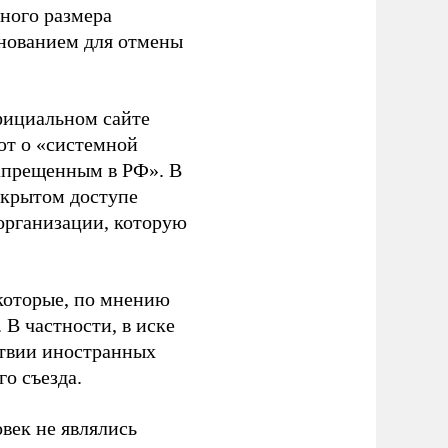
ного размера
основанием для отмены
фициальном сайте
ют о «системной
апрещенным в РФ». В
ткрытом доступе
организации, которую
которые, по мнению
В частности, в иске
тствии иностранных
о съезда.
век не являлись