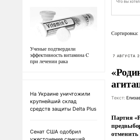
Сортировка:
Ученые подтвердили
эффективность витамина C
7 АВГУСТА 2
при лечении рака
«Роди
агита
На Украине уничтожили
Tекст:
Елиза
крупнейший склад
средств защиты Delta Plus
Партия «Р
предвыбор
Сенат США одобрил
отменить 
ужесточение санкций