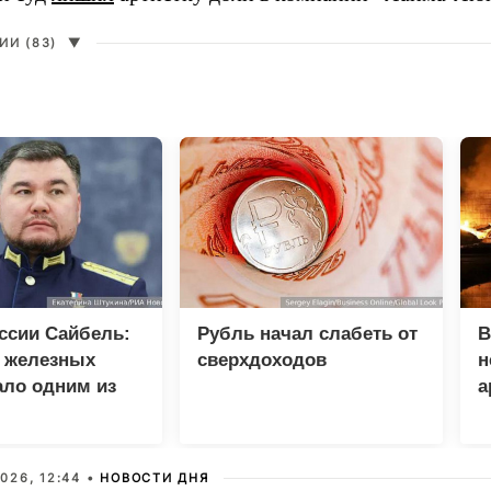
И (83)
▼
ссии Сайбель:
Рубль начал слабеть от
В
е железных
сверхдоходов
н
ало одним из
а
етов Народной
мы ЕР
026, 12:44 •
НОВОСТИ ДНЯ