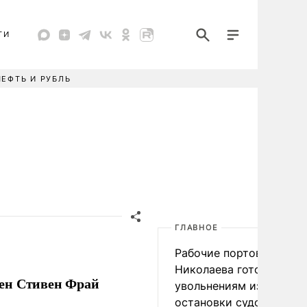
ТИ
НЕФТЬ И РУБЛЬ
ГЛАВНОЕ
Рабочие портов Одессы
Николаева готовятся к
мен Стивен Фрай
увольнениям из-за
остановки судоходства