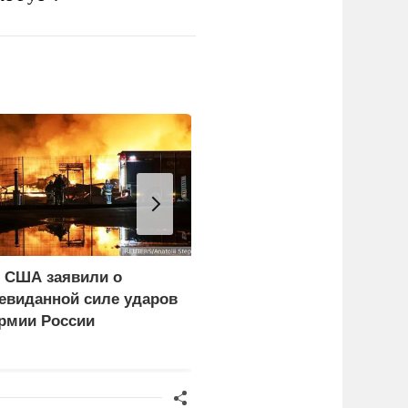
 США заявили о
WP: Трамп отчитал
евиданной силе ударов
Хегсета за нехватку
рмии России
ракет