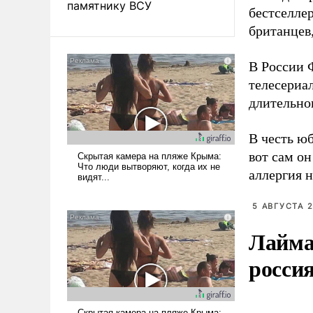
памятнику ВСУ
бестселле
британцев
В России Ф
телесериал
длительно
В честь ю
вот сам он
аллергия 
5 АВГУСТА 2
Лайма 
росси