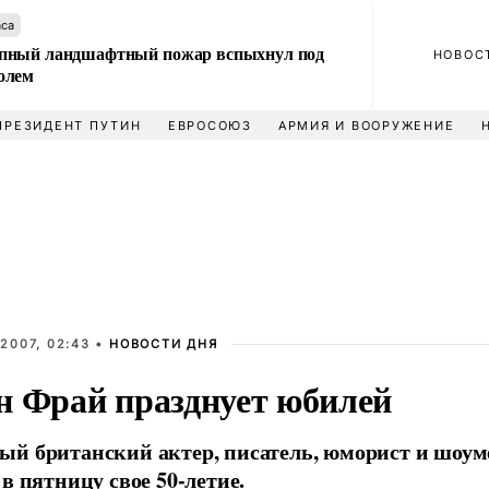
аса
пный ландшафтный пожар вспыхнул под
НОВОС
олем
ПРЕЗИДЕНТ ПУТИН
ЕВРОСОЮЗ
АРМИЯ И ВООРУЖЕНИЕ
2007, 02:43 •
НОВОСТИ ДНЯ
н Фрай празднует юбилей
й британский актер, писатель, юморист и шоу
 в пятницу свое 50-летие.