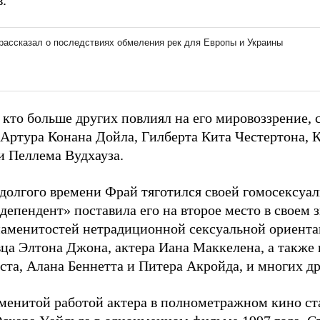
.
 кто больше других повлиял на его мировоззрение,
 Артура Конана Дойла, Гилберта Кита Честертона, 
и Пеллема Вудхауза.
долгого времени Фрай тяготился своей гомосексуал
ндепендент» поставила его на второе место в своем
наменитостей нетрадиционной сексуальной ориента
вца Элтона Джона, актера Иана Маккелена, а также
ста, Алана Беннетта и Питера Акройда, и многих д
менитой работой актера в полнометражном кино ст