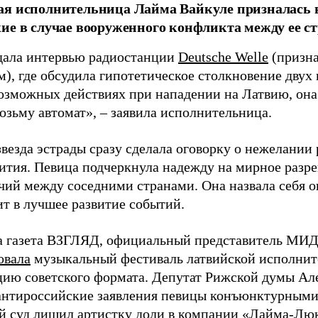
я исполнительница Лайма Вайкуле призналась в
ие в случае вооруженного конфликта между ее ст
дала интервью радиостанции
Deutsche Welle
(призна
), где обсудила гипотетическое столкновение двух 
возможных действиях при нападении на Латвию, она
возьму автомат», – заявила исполнительница.
везда эстрады сразу сделала оговорку о нежелании
ития. Певица подчеркнула надежду на мирное раз
чий между соседними странами. Она назвала себя 
ит в лучшее развитие событий.
а газета ВЗГЛЯД, официальный представитель МИД
овала
музыкальный фестиваль латвийской исполнит
цию советского формата. Депутат Рижской думы Ал
нтироссийские заявления певицы конъюнктурными
й суд
лишил
артистку доли в компании «Лайма-Люк