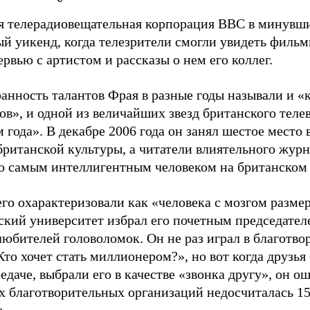
я телерадиовещательная корпорация ВВС в минувш
й уикенд, когда телезрители смогли увидеть фильмы
рвью с артистом и рассказы о нем его коллег.
ранность талантов Фрая в разные годы называли и 
ов», и одной из величайших звезд британского теле
года». В декабре 2006 года он занял шестое место
британской культуры, а читатели влиятельного журн
го самым интеллигентным человеком на британском
о охарактеризовали как «человека с мозгом размер
кий университет избрал его почетным председател
любителей головоломок. Он не раз играл в благотв
то хочет стать миллионером?», но вот когда друзья
едаче, выбрали его в качестве «звонка другу», он ош
х благотворительных организаций недосчиталась 15