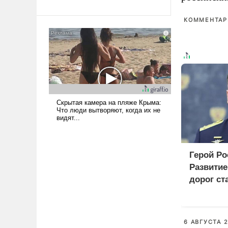
революционных изменений.
То, что несколько лет назад
КОММЕНТАРИ
было образом для
псевдонаучной фантастики,
стало всерьез обсуждаемой
идеей.
Герой Ро
Развити
дорог ст
приорит
програм
6 АВГУСТА 2