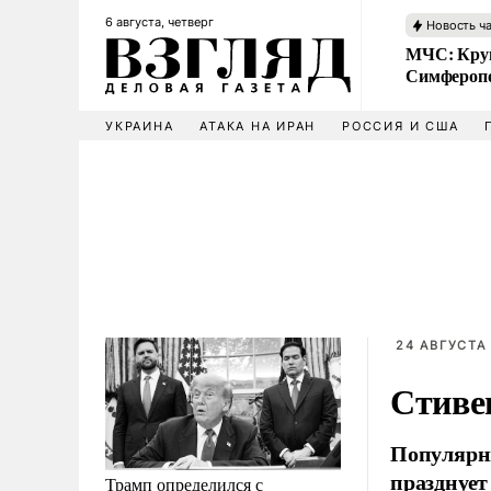
6 августа, четверг
Новость ч
МЧС: Кру
Симфероп
УКРАИНА
АТАКА НА ИРАН
РОССИЯ И США
24 АВГУСТА 
Стиве
Популярны
празднует
Трамп определился с