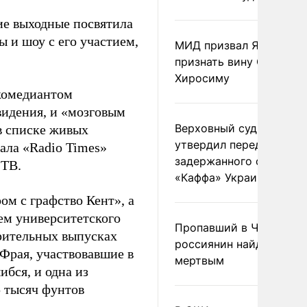
ие выходные посвятила
 и шоу с его участием,
МИД призвал Японию
признать вину США за
Хиросиму
«комедиантом
видения, и «мозговым
Верховный суд Швеции
 в списке живых
утвердил передачу
ала «Radio Times»
задержанного сухогруз
 ТВ.
«Каффа» Украине
ом с графство Кент», а
ем университетского
Пропавший в Черногор
орительных выпусках
россиянин найден
 Фрая, участвовавшие в
мертвым
ибся, и одна из
 тысяч фунтов