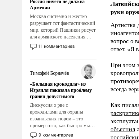
Россия ничего не должна
Латвийска
уязвимости США, например,
Армении
перед Китаем.
руки оруж
Москва системно и жестко
разрушает тот фантастический
Артистка 
мир, который Пашинян рисует
иноагентом
для армянского населения.
вопрос о 
Мир, где этому населению все
11 комментариев
ответ. «Я 
должны просто по
определению, где его
политические прожекты будут
При этом з
беспрекословно оплачиваться
кровопрол
Тимофей Бордачёв
за счет российских
противоре
«Большая крокодила» из
налогоплательщиков и где за
всегда вер
Израиля показала проблему
свои поступки не нужно
границ допустимого
отвечать.
Как писал
Дискуссия о рве с
крокодилами для охраны
раскритик
израильских тюрем – это
эксплуата
пример того, как быстро мы
объяснил
а
двигаемся по пути
9 комментариев
российски