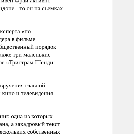
тивен Фрай активно
ндоне - то он на съемках
эксперта «по
дера в фильме
общественный порядок
также три маленькие
атре «Тристрам Шенди:
вручения главной
 кино и телевидения
иг, одна из которых -
на, а закадровый текст
нескольких собственных