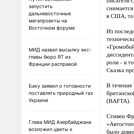
писателя 
запустить
снимается 
дальневосточные
в США, то 
мегапроекты на
Восточном форуме
Из послед
техническ
«Громобой
МИД назвал высылку экс-
диссидент
главы бюро RT из
роли - в т
Франции расправой
Сказка про
В течение
Баку заявил о готовности
британско
поставлять природный газ
Украине
(BAFTA).
Стивен Фр
Глава МИД Азербайджана
«Автостоп
возложил цветы к
было дове