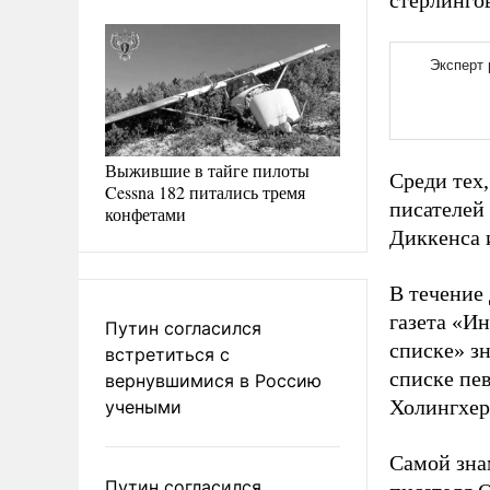
стерлингов
Выжившие в тайге пилоты
Среди тех,
Cessna 182 питались тремя
писателей
конфетами
Диккенса 
В течение 
газета «И
Путин согласился
списке» з
встретиться с
списке пе
вернувшимися в Россию
Холингхер
учеными
Самой зна
Путин согласился