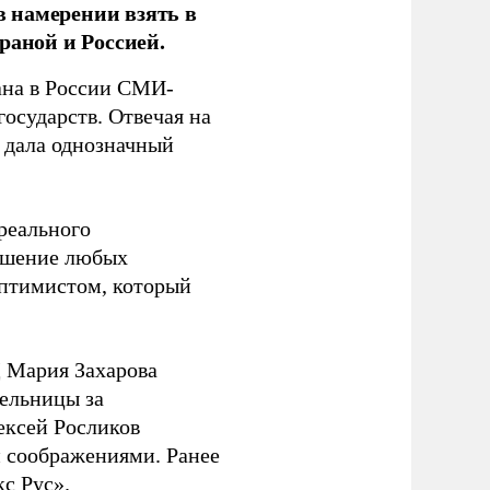
 намерении взять в
раной и Россией.
на в России СМИ-
государств. Отвечая на
 дала однозначный
 реального
решение любых
оптимистом, который
 Мария Захарова
ельницы за
ексей Росликов
 соображениями. Ранее
с Рус».