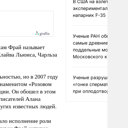
В США на взлете разби
экспериментальный др
напарник F-35
Ученые РАН обнаружил
самые древние
 сам Фрай называет
поддельные монеты
Клайва Льюиса, Чарльза
Московского княжеств
ьностью, но в 2007 году
Ученые разрушили миф
 знаменитом «Розовом
«гонке сперматозоидов
ции. Он обошел в этом
при оплодотворении
 писателей Алана
ругих известных людей.
ало исполнение роли