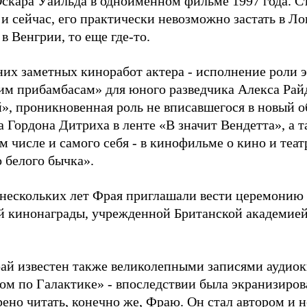
Оскара Уайльда в одноименном фильме 1997 года. С
и сейчас, его практически невозможно застать в Ло
в Венгрии, то еще где-то.
них заметных киноработ актера - исполнение роли 
им прибамбасам» для юного разведчика Алекса Рай
», проникновенная роль не вписавшегося в новый 
а Гордона Дитриха в ленте «В значит Вендетта», а 
ом числе и самого себя - в кинофильме о кино и те
 белого бычка».
 нескольких лет Фрая приглашали вести церемонию 
й кинонаграды, учрежденной Британской академией
ай известен также великолепными записями аудиокн
ом по Галактике» - впоследствии была экранизирова
рено читать, конечно же, Фраю. Он стал автором и 