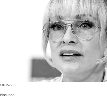
оров/ТАСС
 Иванова