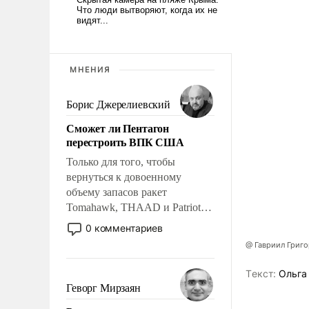
МНЕНИЯ
Борис Джерелиевский
Сможет ли Пентагон
перестроить ВПК США
Только для того, чтобы
вернуться к довоенному
объему запасов ракет
Tomahawk, THAAD и Patriot
США потребуется более трех
0 комментариев
лет. Даже небольшая война с
@ Гавриил Григ
Ираном опустошила
американские арсеналы.
Tекст:
Ольга
Сложившаяся ситуация
Геворг Мирзаян
означает многолетний период