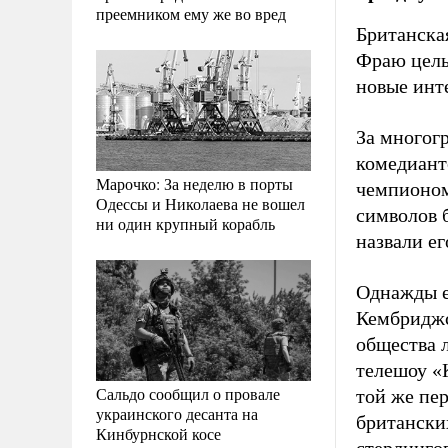
преемником ему же во вред
Британска
Фраю целы
новые инте
За многог
комедиант
Марочко: За неделю в порты
чемпионом 
Одессы и Николаева не вошел
символов 
ни один крупный корабль
назвали е
Однажды ег
Кембриджс
общества 
телешоу «К
Сальдо сообщил о провале
той же пер
украинского десанта на
британски
Кинбурнской косе