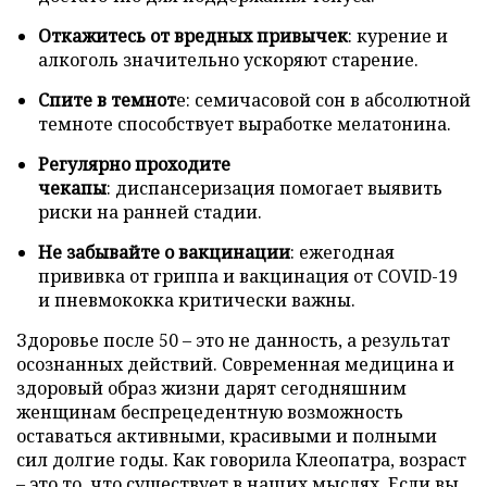
Откажитесь от вредных привычек
: курение и
алкоголь значительно ускоряют старение.
Спите в темнот
е: семичасовой сон в абсолютной
темноте способствует выработке мелатонина.
Регулярно проходите
чекапы
: диспансеризация помогает выявить
риски на ранней стадии.
Не забывайте о вакцинации
: ежегодная
прививка от гриппа и вакцинация от COVID-19
и пневмококка критически важны.
Здоровье после 50 – это не данность, а результат
осознанных действий. Современная медицина и
здоровый образ жизни дарят сегодняшним
женщинам беспрецедентную возможность
оставаться активными, красивыми и полными
сил долгие годы. Как говорила Клеопатра, возраст
– это то, что существует в наших мыслях. Если вы