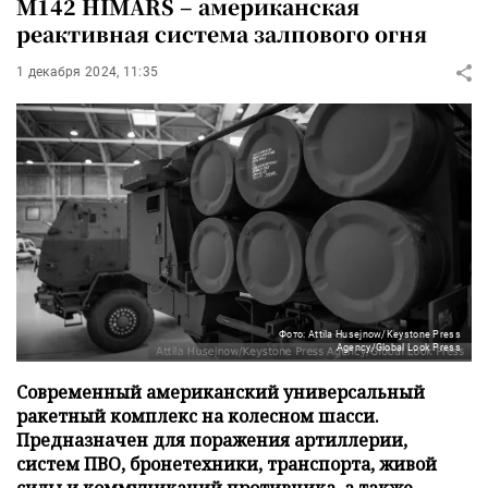
M142 HIMARS – американская
реактивная система залпового огня
1 декабря 2024, 11:35
Фото: Attila Husejnow/Keystone Press
Agency/Global Look Press
Современный американский универсальный
ракетный комплекс на колесном шасси.
Предназначен для поражения артиллерии,
систем ПВО, бронетехники, транспорта, живой
силы и коммуникаций противника, а также