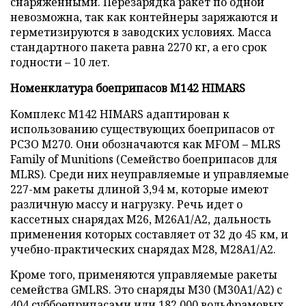
снаряженными. Перезарядка ракет по одной
невозможна, так как контейнеры заряжаются и
герметизируются в заводских условиях. Масса
стандартного пакета равна 2270 кг, а его срок
годности – 10 лет.
Номенклатура боеприпасов M142 HIMARS
Комплекс M142 HIMARS адаптирован к
использованию существующих боеприпасов от
РСЗО M270. Они обозначаются как MFOM – MLRS
Family of Munitions (Семейство боеприпасов для
MLRS). Среди них неуправляемые и управляемые
227-мм ракеты длиной 3,94 м, которые имеют
различную массу и нагрузку. Речь идет о
кассетных снарядах M26, M26A1/A2, дальность
применения которых составляет от 32 до 45 км, и
учебно-практических снарядах M28, M28A1/A2.
Кроме того, применяются управляемые ракеты
семейства GMLRS. Это снаряды M30 (M30A1/A2) с
404 суббоеприпасами или 182 000 вольфрамовых