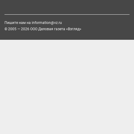
Пишите нам на
information@vz.ru
© 2005 — 2026 ООО Деловая газета «Взгляд»