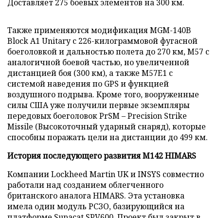
Доставляет 275 боевых элементов на 300 км.
Также применяются модификация MGM-140B
Block A1 Unitary с 226-килограммовой фугасной
боеголовкой и дальностью полета до 270 км, M57 с
аналогичной боевой частью, но увеличенной
дистанцией боя (300 км), а также M57E1 с
системой наведения по GPS и функцией
воздушного подрыва. Кроме того, вооруженные
силы США уже получили первые экземпляры
передовых боеголовок PrSM – Precision Strike
Missile (Высокоточный ударный снаряд), которые
способны поражать цели на дистанции до 499 км.
История последующего развития M142 HIMARS
Компании Lockheed Martin UK и INSYS совместно
работали над созданием облегченного
британского аналога HIMARS. Эта установка
имела один модуль РСЗО, базирующийся на
платформе Supacat SPV600. Проект был закрыт в