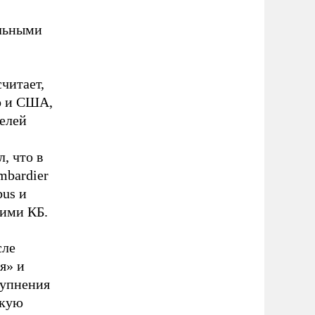
альными
читает,
то и США,
телей
, что в
mbardier
us и
тими КБ.
сле
я» и
рупнения
скую