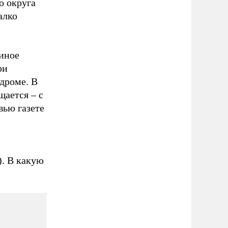
о округа
алко
иное
ри
дроме. В
щается – с
вью газете
. В какую