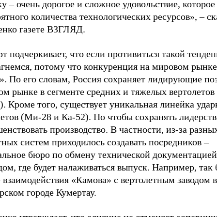
у – очень дорогое и сложное удовольствие, которое
ятного количества технологических ресурсов», – ск
енко газете ВЗГЛЯД.
т подчеркивает, что если противиться такой тенден
агнемся, потому что конкуренция на мировом рынке
». По его словам, Россия сохраняет лидирующие по
ом рынке в сегменте средних и тяжелых вертолетов
). Кроме того, существует уникальная линейка уда
етов (Ми-28 и Ка-52). Но чтобы сохранять лидерст
енствовать производство. В частности, из-за разны
тных систем приходилось создавать посредников –
альное бюро по обмену технической документацие
дом, где будет налаживаться выпуск. Например, так 
 взаимодействия «Камова» с вертолетным заводом в
рском городе Кумертау.