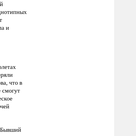
ой
однотипных
т
ла и
олетах
еряли
ва, что в
 смогут
еское
очей
. Бывший