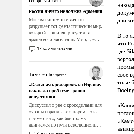
Геворг Мирзаян
находя
Китаем.
Россия ничего не должна Армении
докум
Москва системно и жестко
двига
разрушает тот фантастический мир,
который Пашинян рисует для
В то 
армянского населения. Мир, где
что Ро
политические прожекты будут
17 комментариев
где Si
безусловно оплачиваться за счет
вертол
российских налогоплательщиков и
где Еревану за свои поступки не
промы
нужно отвечать.
свое в
Тимофей Бордачёв
тоже 
«Большая крокодила» из Израиля
Boeing
показала проблему границ
допустимого
«Каши 
Дискуссия о рве с крокодилами для
охраны израильских тюрем – это
погло
пример того, как быстро мы
«Камо
двигаемся по пути революционных
авиап
изменений. То, что несколько лет
9 комментариев