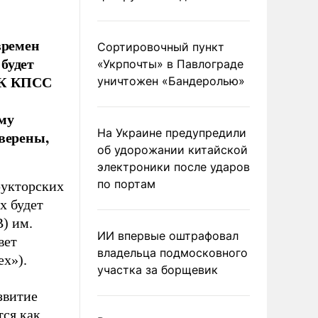
времен
Сортировочный пункт
будет
«Укрпочты» в Павлограде
 ЦК КПСС
уничтожен «Бандеролью»
му
На Украине предупредили
верены,
об удорожании китайской
электроники после ударов
по портам
рукторских
х будет
) им.
ИИ впервые оштрафовал
вет
владельца подмосковного
ех»).
участка за борщевик
звитие
тся как