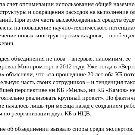
 за счет оптимизации использования общей наземн
структуры и сокращения расходов на выполнение 
аний. При этом часть высвобожденных средств буде
влена на повышение научно-технического потенциа
ечение новых конструкторских кадров», – пообещал
кевич.
дея объединения не нова – впервые, напомним, ее
ровал Минпромторг в 2012 году. Уже тогда в «Верт
» объясняли, что «за прошедшие 20 лет оба КБ пот
ельную часть своих сотрудников – и тенденция тако
йшей перспективе ни КБ «Миль», ни КБ «Камов» не
тоятельно реализовать крупный проект». Но фактич
е началось лишь три месяца назад с созданием раб
ы по реорганизации двух КБ в НЦВ.
ие об объединении вызвало споры среди экспертов