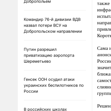
Добропольем
также
инфра
испыт
Командир 76-й дивизии ВДВ
напра
назвал потери ВСУ на
привл
Добропольском направлении
Корот
Сама и
Путин разрешил
анонси
приватизацию аэропорта
России
Шереметьево
значит
ближа
Генсек ООН осудил атаки
самос
украинских беспилотников по
слияни
России
групп
Решен
В российских школах