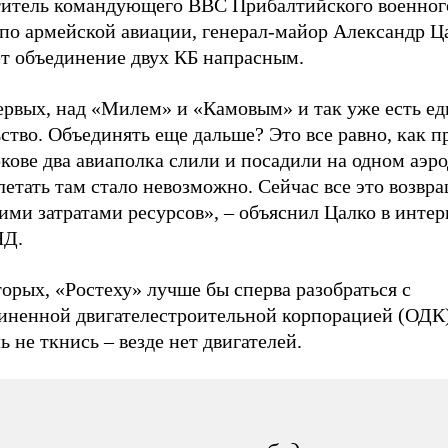
титель командующего ВВС Прибалтийского военног
по армейской авиации, генерал-майор Александр Ц
ет объединение двух КБ напрасным.
ервых, над «Милем» и «Камовым» и так уже есть ед
ство. Объединять еще дальше? Это все равно, как п
ове два авиаполка слили и посадили на одном аэро
летать там стало невозможно. Сейчас все это возвра
ми затратами ресурсов», – объяснил Цалко в интер
ЯД.
орых, «Ростеху» лучше бы сперва разобраться с
иненной двигателестроительной корпорацией (ОДК)
ь не ткнись – везде нет двигателей.