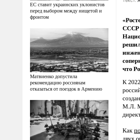
Tекст:
А
ЕС ставит украинских уклонистов
перед выбором между нищетой и
фронтом
«Рост
СССР 
Нацио
решил
инжен
сопер
что Р
Матвиенко допустила
К 202
рекомендацию россиянам
отказаться от поездок в Армению
россий
созда
М.Л. М
директ
Как
п
двух 