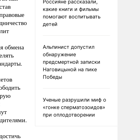
Россияне рассказали,
став
какие книги и фильмы
 правовые
помогают воспитывать
удничество
детей
олит
ля обмена
Альпинист допустил
обнаружение
елять
предсмертной записки
андарты.
Наговицыной на пике
Победы
летов
ободить
орую
Ученые разрушили миф о
и
«гонке сперматозоидов»
нут
при оплодотворении
одителями.
достичь