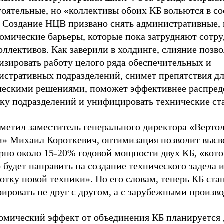
оятельные, но «коллективы обоих КБ вольются в со
 Создание НЦВ призвано снять административные,
номические барьеры, которые пока затрудняют сотр
оллективов. Как заверили в холдинге, слияние позв
изировать работу целого ряда обеспечительных и
истративных подразделений, снимет препятствия д
ческими решениями, поможет эффективнее распред
зку подразделений и унифицировать технические ст
тметил заместитель генерального директора «Верто
и» Михаил Короткевич, оптимизация позволит высв
рно около 15-20% годовой мощности двух КБ, «кот
будет направить на создание технического задела 
отку новой техники». По его словам, теперь КБ ста
ировать не друг с другом, а с зарубежными произв
омический эффект от объединения КБ планируется 