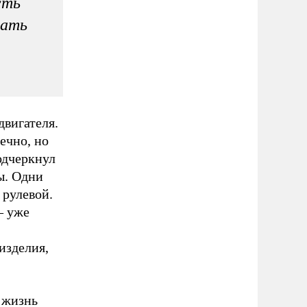
сть
лать
двигателя.
ечно, но
подчеркнул
ы. Одни
 рулевой.
– уже
изделия,
 жизнь