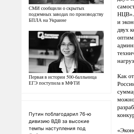
самост
СМИ сообщили о скрытых
подземных заводах по производству
НЦВ».
БПЛА на Украине
и эко
двух к
оптим
админ
техни
нагру
Как о
Первая в истории 500-балльница
ЕГЭ поступила в МФТИ
Росси
сумма
можно 
разраб
Путин поблагодарил 76-ю
конкур
дивизию ВДВ за высокие
темпы наступления под
«Экон