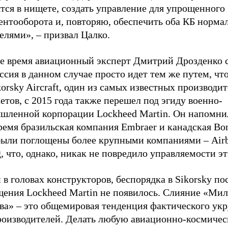
тся в нищете, создать управление для упрощенного
ентооборота и, повторяю, обеспечить оба КБ норм
телями», – призвал Цалко.
же время авиационный эксперт Дмитрий Дрозденко с
ссия в данном случае просто идет тем же путем, ч
korsky Aircraft, один из самых известных производи
етов, с 2015 года также перешел под эгиду военно-
шленной корпорации Lockheed Martin. Он напомнил
ремя бразильская компания Embraer и канадская Bo
были поглощены более крупными компаниями – Airb
, что, однако, никак не повредило управляемости э
в головах конструкторов, беспорядка в Sikorsky по
щения Lockheed Martin не появилось. Слияние «Мил
ва» – это общемировая тенденция фактического ук
роизводителей. Делать любую авиационно-космиче