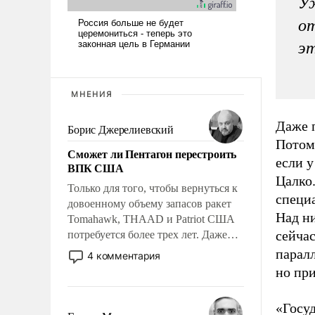
Уж
от
эт
МНЕНИЯ
Даже п
Борис Джерелиевский
Потом
Сможет ли Пентагон перестроить
если у
ВПК США
Цалко
Только для того, чтобы вернуться к
специа
довоенному объему запасов ракет
Над ни
Tomahawk, THAAD и Patriot США
сейча
потребуется более трех лет. Даже
небольшая война с Ираном
паралл
4 комментария
опустошила американские
но при
арсеналы. Сложившаяся ситуация
означает многолетний период
«Госу
уязвимости США, например, перед