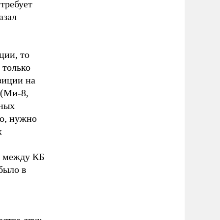
 требует
азал
ции, то
 только
зиции на
 (Ми-8,
рных
во, нужно
х
й между КБ
было в