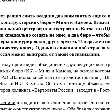
лексей Нечаев
ех» решил слить воедино два знаменитых еще со 
конструкторских бюро – Миля и Камова. Взамен 
нальный центр вертолетостроения. Когда-то в
и специально создать не одно, а два бюро – чтобы
еры конкурировали друг с другом. Теперь же это
ничеству конец. Однако в авиационной отрасли у
оссия может выиграть от такой оптимизации.
2 году произойдет объединение двух ведущих конст
ских бюро (КБ) – Миля и Камова, на основе которы
н АО «Национальный центр вертолетостроения (НЦВ
иля и Н.И. Камова». Об этом в пятницу объявил со
оров холдинга «Вертолеты России» (входит в «Рост
ояснили
в холдинге, «объединение направлено на ра
опытно-конструкторских школ». Оба бренда сохраня