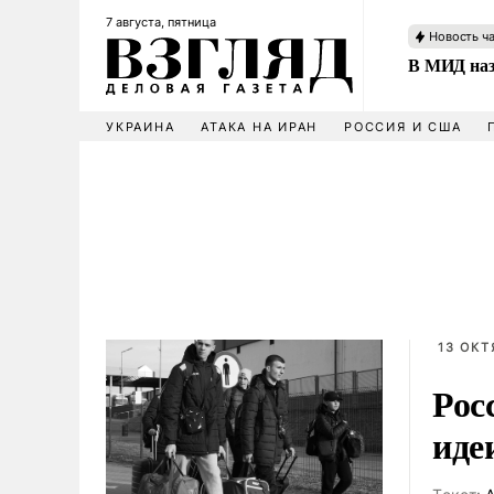
7 августа, пятница
Новость ч
В МИД наз
УКРАИНА
АТАКА НА ИРАН
РОССИЯ И США
13 ОКТ
Рос
иде