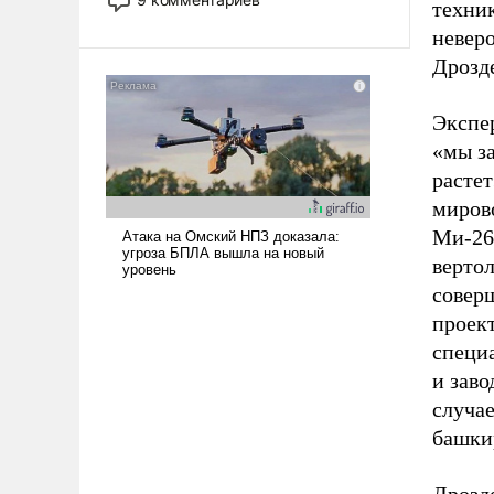
техник
назад было образом для
неверо
псевдонаучной фантастики, стало
всерьез обсуждаемой идеей.
Дрозд
Экспер
«мы з
растет
миров
Ми-26
вертол
соверш
проек
специ
и заво
случае
башки