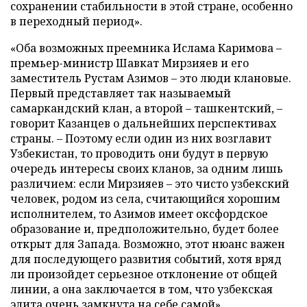
сохранении стабильности в этой стране, особенно
в переходный период».
«Оба возможных преемника Ислама Каримова –
премьер-министр Шавкат Мирзияев и его
заместитель Рустам Азимов – это люди клановые.
Первый представляет так называемый
самаркандский клан, а второй – ташкентский, –
говорит Казанцев о дальнейших перспективах
страны. – Поэтому если один из них возглавит
Узбекистан, то проводить они будут в первую
очередь интересы своих кланов, за одним лишь
различием: если Мирзияев – это чисто узбекский
человек, родом из села, считающийся хорошим
исполнителем, то Азимов имеет оксфордское
образование и, предположительно, будет более
открыт для Запада. Возможно, этот нюанс важен
для последующего развития событий, хотя вряд
ли произойдет серьезное отклонение от общей
линии, а она заключается в том, что узбекская
элита очень замкнута на себе самой».