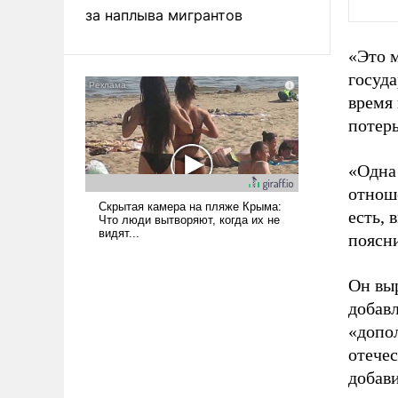
за наплыва мигрантов
«Это 
госуда
время
потер
«Одна 
отноше
есть, 
поясн
Он выр
добав
«допо
отечес
добави