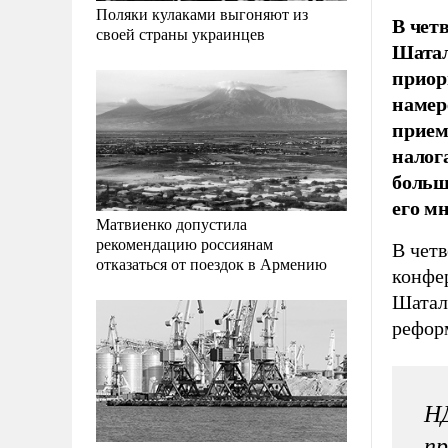
Поляки кулаками выгоняют из
В чет
своей страны украинцев
Шатал
приор
намер
прием
налог
больш
его м
Матвиенко допустила
рекомендацию россиянам
В четв
отказаться от поездок в Армению
конфе
Шатал
рефор
НД
пр