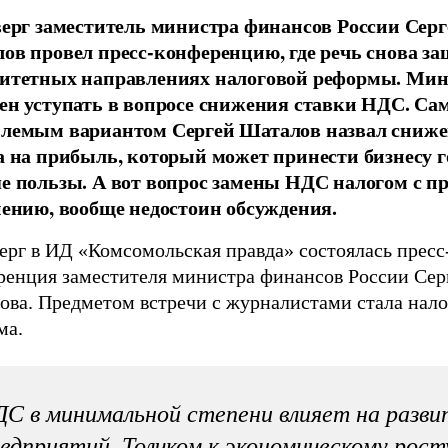
верг заместитель министра финансов России Серг
ов провел пресс-конференцию, где речь снова за
итетных направлениях налоговой реформы. Ми
ен уступать в вопросе снижения ставки НДС. С
лемым вариантом Сергей Шаталов назвал сниж
а на прибыль, который может принести бизнесу г
е пользы. А вот вопрос замены НДС налогом с пр
нению, вообще недостоин обсуждения.
ерг в ИД «Комсомольская правда» состоялась пресс
ренция заместителя министра финансов России Сер
ова. Предметом встречи с журналистами стала нало
ма.
С в минимальной степени влияет на разви
едприятий. Толчком к экономическому рост