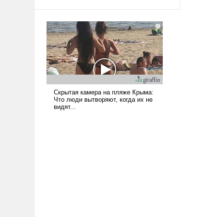
псевдонаучной фантастики, стало
всерьез обсуждаемой идеей.