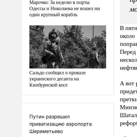
Марочко: За неделю в порты
Одессы и Николаева не вошел ни
мо
один крупный корабль
В пят
около 
поправ
Перед
неско
нефтя
Сальдо сообщил о провале
украинского десанта на
А вот 
Кинбурнской косе
придет
претк
Минэк
Шатало
Путин разрешил
рефор
приватизацию аэропорта
Шереметьево