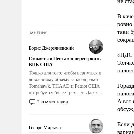
не ста
В кач
ровно 
таки б
МНЕНИЯ
сокращ
Борис Джерелиевский
«НДС 
Сможет ли Пентагон перестроить
Толчк
ВПК США
налого
Только для того, чтобы вернуться к
довоенному объему запасов ракет
Гораз
Tomahawk, THAAD и Patriot США
потребуется более трех лет. Даже
налога
небольшая война с Ираном
А вот
2 комментария
опустошила американские
обсуж
арсеналы. Сложившаяся ситуация
означает многолетний период
Если д
уязвимости США, например, перед
Геворг Мирзаян
вариа
Китаем.