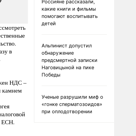
Россияне рассказали,
какие книги и фильмы
помогают воспитывать
детей
ссмотреть
ественные
ьство.
Альпинист допустил
азу в
обнаружение
ь
предсмертной записки
Наговицыной на пике
Победы
ижен НДС –
я камнем
Ученые разрушили миф о
«гонке сперматозоидов»
ргея
при оплодотворении
налоговой
и ЕСН.