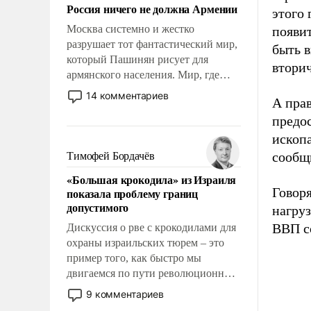
Россия ничего не должна Армении
этого
Москва системно и жестко
появи
разрушает тот фантастический мир,
быть 
который Пашинян рисует для
втори
армянского населения. Мир, где
политические прожекты будут
14 комментариев
А пра
безусловно оплачиваться за счет
предо
российских налогоплательщиков и
где Еревану за свои поступки не
ископ
нужно отвечать.
сообщ
Тимофей Бордачёв
«Большая крокодила» из Израиля
Говоря
показала проблему границ
допустимого
нагруз
ВВП со
Дискуссия о рве с крокодилами для
охраны израильских тюрем – это
пример того, как быстро мы
двигаемся по пути революционных
изменений. То, что несколько лет
9 комментариев
назад было образом для