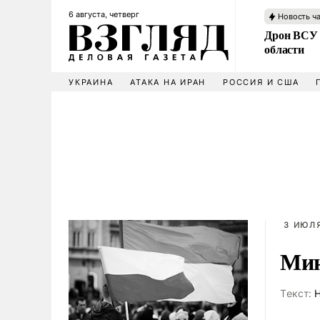
6 августа, четверг
Новость ч
Дрон ВСУ 
области
УКРАИНА
АТАКА НА ИРАН
РОССИЯ И США
3 ИЮЛЯ
Мин
Tекст:
Н