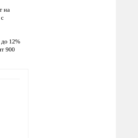
т на
 с
 до 12%
ят 900