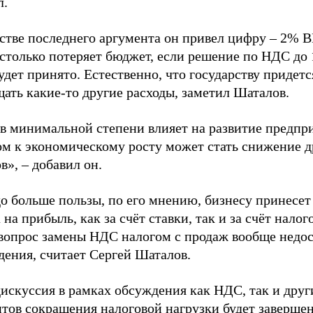
л.
естве последнего аргумента он привел цифру – 2% 
столько потеряет бюджет, если решение по НДС до 
удет принято. Естественно, что государству придетс
ать какие-то другие расходы, заметил Шаталов.
в минимальной степени влияет на развитие предпр
ом к экономическому росту может стать снижение д
в», – добавил он.
до больше пользы, по его мнению, бизнесу принесе
 на прибыль, как за счёт ставки, так и за счёт налог
 вопрос замены НДС налогом с продаж вообще недо
дения, считает Сергей Шаталов.
искуссия в рамках обсуждения как НДС, так и друг
нтов сокращения налоговой нагрузки будет заверше