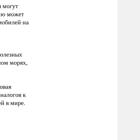
ы могут
сию может
мобилей на
полезных
ном морях,
овая
 налогов к
й в мире.