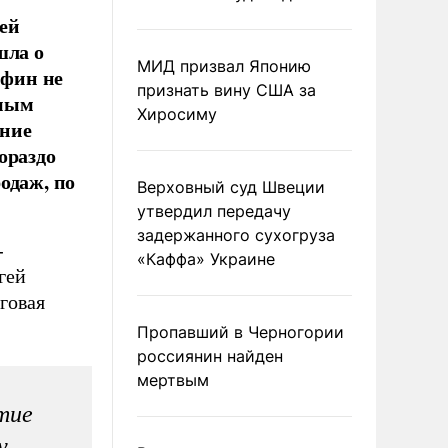
ей
шла о
МИД призвал Японию
нфин не
признать вину США за
амым
Хиросиму
ение
ораздо
одаж, по
Верховный суд Швеции
утвердил передачу
задержанного сухогруза
-
«Каффа» Украине
гей
говая
Пропавший в Черногории
россиянин найден
мертвым
тие
у