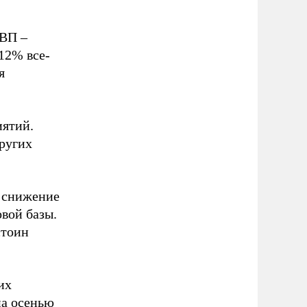
ВВП –
12% все-
я
иятий.
ругих
т снижение
овой базы.
стоин
их
на осенью