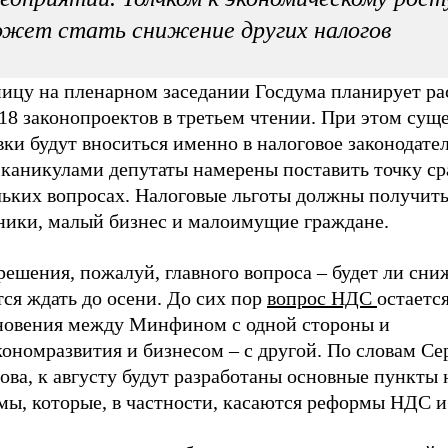
жет стать снижение других налогов
ницу на пленарном заседании Госдума планирует ра
18 законопроектов в третьем чтении. При этом сущ
ки будут вноситься именно в налоговое законодател
 каникулами депутаты намерены поставить точку ср
льких вопросах. Налоговые льготы должны получит
ники, малый бизнес и малоимущие граждане.
решения, пожалуй, главного вопроса – будет ли сн
ся ждать до осени. До сих пор
вопрос НДС
остаетс
новения между Минфином с одной стороны и
ономразвития и бизнесом – с другой. По словам Се
ва, к августу будут разработаны основные пункты 
мы, которые, в частности, касаются реформы НДС 