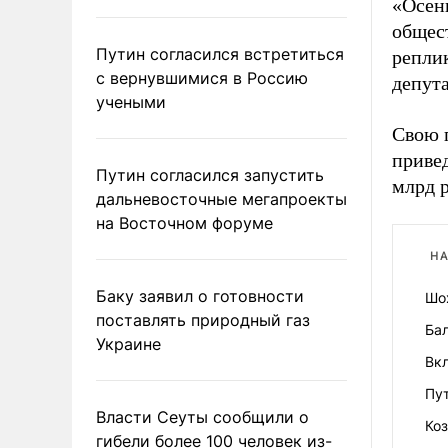
«Осень
общест
Путин согласился встретиться
репли
с вернувшимися в Россию
депут
учеными
Свою 
приве
Путин согласился запустить
млрд 
дальневосточные мегапроекты
на Восточном форуме
НА
Баку заявил о готовности
Шо
поставлять природный газ
Ба
Украине
Вкл
Пу
Власти Сеуты сообщили о
Коз
гибели более 100 человек из-