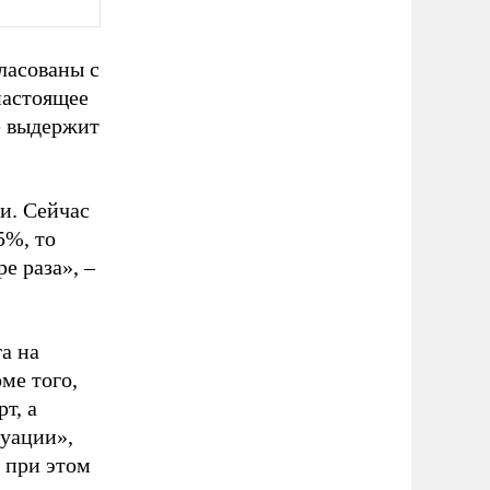
ласованы с
настоящее
е выдержит
и. Сейчас
5%, то
е раза», –
а на
ме того,
т, а
туации»,
н при этом