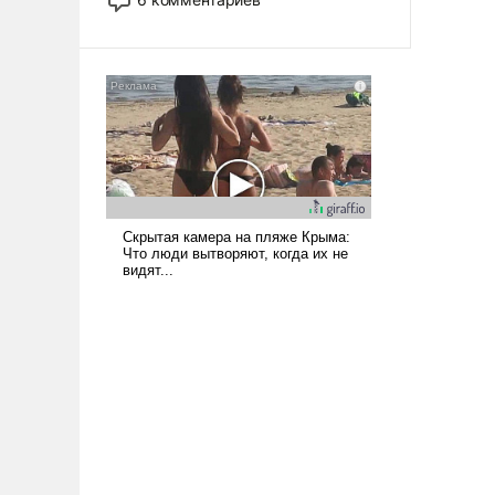
опустошила американские
арсеналы. Сложившаяся ситуация
означает многолетний период
уязвимости США, например, перед
Китаем.