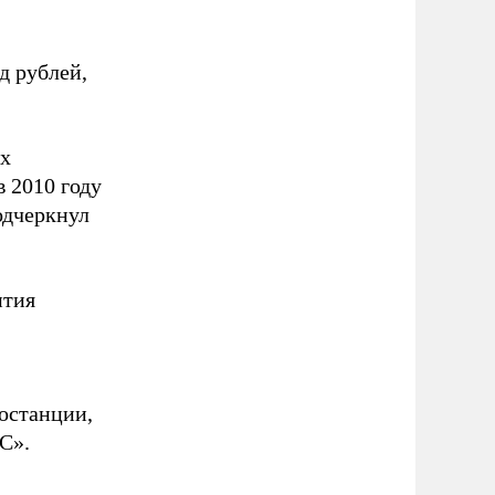
д рублей,
ых
 2010 году
подчеркнул
ития
останции,
С».