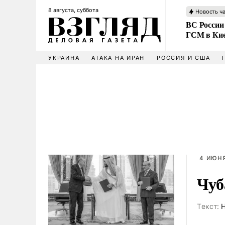
8 августа, суббота
Новость ч
ВС России
ГСМ в Ки
УКРАИНА
АТАКА НА ИРАН
РОССИЯ И США
4 ИЮНЯ
Чуб
Tекст:
Н