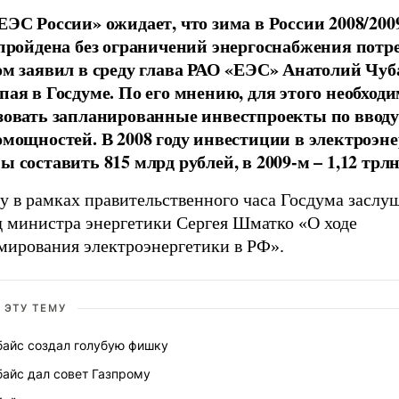
ЕЭС России» ожидает, что зима в России 2008/2009
 пройдена без ограничений энергоснабжения потр
ом заявил в среду глава РАО «ЕЭС» Анатолий Чуб
пая в Госдуме. По его мнению, для этого необход
зовать запланированные инвестпроекты по ввод
омощностей. В 2008 году инвестиции в электроэн
 составить 815 млрд рублей, в 2009-м – 1,12 трлн
у в рамках правительственного часа Госдума заслу
д министра энергетики Сергея Шматко «О ходе
мирования электроэнергетики в РФ».
 ЭТУ ТЕМУ
байс создал голубую фишку
байс дал совет Газпрому