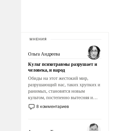
МНЕНИЯ
Ольга Андреева
Культ психотравмы разрушает и
человека, и народ
Обиды на этот жестокий мир,
разрушающий нас, таких хрупких и
ранимых, становятся новым
культом, постепенно вытесняя и
отменяя традиционное требование к
8 комментариев
человеку – быть мужественным и
твердым под ударами судьбы, брать
на себя ответственность, помогать
слабым, идти вперед и