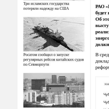
Три исламских государства
РАО «
потеряли надежду на США
будет
Об эт
высту
реали
энерг
должны
В сред
Росатом сообщил о запуске
регулярных рейсов китайских судов
докла
по Севморпути
рефор
НА
Чу
Чу