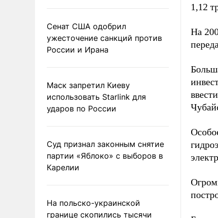
1,12 т
Сенат США одобрил
На 200
ужесточение санкций против
перед
России и Ирана
Больша
инвест
Маск запретил Киеву
ввести
использовать Starlink для
Чубай
ударов по России
Особо
Суд признал законным снятие
гидро
партии «Яблоко» с выборов в
элект
Карелии
Огром
постр
На польско-украинской
границе скопились тысячи