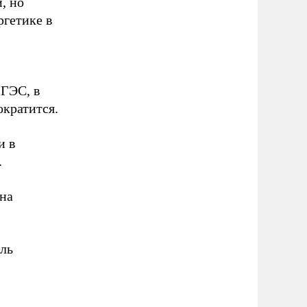
, но
ргетике в
 ГЭС, в
ократится.
и в
.
 на
ель