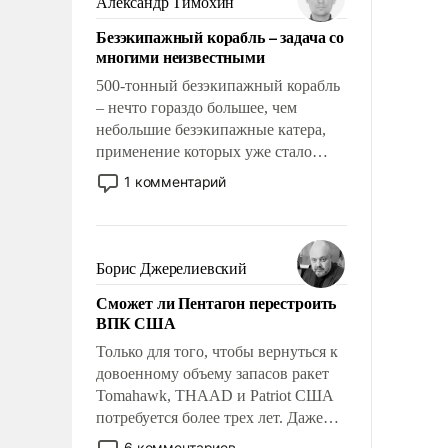
Александр Тимохин
адаптироваться.
Безэкипажный корабль – задача со
многими неизвестными
500-тонный безэкипажный корабль
– нечто гораздо большее, чем
небольшие безэкипажные катера,
применение которых уже стало
обыденностью. Задача по созданию
1 комментарий
такого корабля очень сложна и
амбициозна. Однако и ее
реализация радикально поднимет
наши боевые возможности.
Борис Джерелиевский
Сможет ли Пентагон перестроить
ВПК США
Только для того, чтобы вернуться к
довоенному объему запасов ракет
Tomahawk, THAAD и Patriot США
потребуется более трех лет. Даже
небольшая война с Ираном
6 комментариев