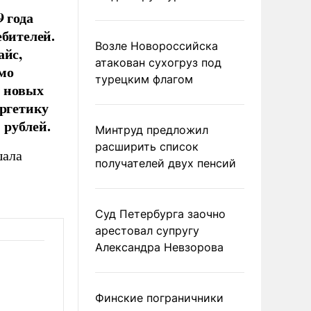
 года
ебителей.
Возле Новороссийска
айс,
атакован сухогруз под
имо
турецким флагом
у новых
ергетику
 рублей.
Минтруд предложил
расширить список
шала
получателей двух пенсий
Суд Петербурга заочно
арестовал супругу
Александра Невзорова
Финские пограничники