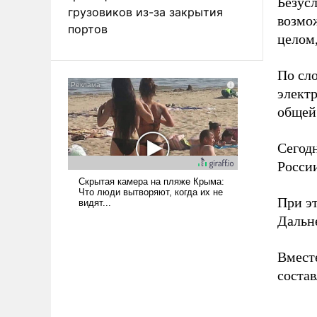
Безусл
грузовиков из-за закрытия
возмо
портов
целом
По сло
элект
общей 
Сегод
России
При э
Дальн
Вместе
состав