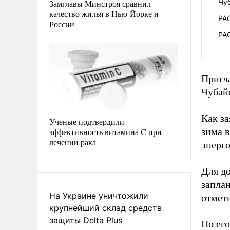
Чу
Замглавы Минстроя сравнил
качество жилья в Нью-Йорке и
РАО
России
РАО
Пригл
Чубайс
Как за
Ученые подтвердили
зима в
эффективность витамина C при
лечении рака
энерг
Для до
запла
На Украине уничтожили
отмет
крупнейший склад средств
защиты Delta Plus
По его