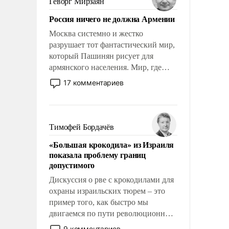
Геворг Мирзаян
Китаем.
Россия ничего не должна Армении
Москва системно и жестко
разрушает тот фантастический мир,
который Пашинян рисует для
армянского населения. Мир, где
политические прожекты будут
17 комментариев
безусловно оплачиваться за счет
российских налогоплательщиков и
где Еревану за свои поступки не
нужно отвечать.
Тимофей Бордачёв
«Большая крокодила» из Израиля
показала проблему границ
допустимого
Дискуссия о рве с крокодилами для
охраны израильских тюрем – это
пример того, как быстро мы
двигаемся по пути революционных
изменений. То, что несколько лет
9 комментариев