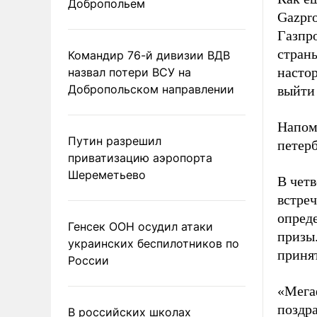
Добропольем
Gazpro
Газпро
страны
Командир 76-й дивизии ВДВ
насто
назвал потери ВСУ на
Добропольском направлении
выйти 
Напом
Путин разрешил
петерб
приватизацию аэропорта
Шереметьево
В четв
встреч
опред
Генсек ООН осудил атаки
призы.
украинских беспилотников по
приня
России
«Мега
поздр
В российских школах