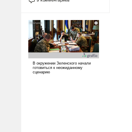
назад было образом для
псевдонаучной фантастики, стало
всерьез обсуждаемой идеей.