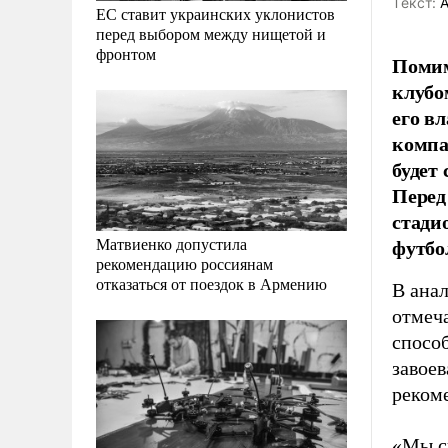
Tекст:
А
ЕС ставит украинских уклонистов
перед выбором между нищетой и
фронтом
Помим
клубо
его в
компа
будет
Перед
стади
футбо
Матвиенко допустила
рекомендацию россиянам
отказаться от поездок в Армению
В ана
отмеча
способ
завое
реком
«Мы с