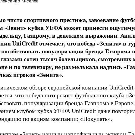
лександр Киселев
о чисто спортивного престижа, завоевание фут
м «Зенит» кубка УЕФА может принести ощутиму
ладельцу, Газпрому, в денежном выражении. Ана
ния UniCredit отмечает, что победа «Зенита» в т
 способствовать популяризации бренда Газпрома в
 глазами сотен тысяч болельщиков, смотревших 
оне и по телевизору, не раз мелькала надпись «Га
лках игроков «Зенита».
литическом обзоре европейской компании UniCredit
ется, что победа питерского футбольного клуба «Зе
ствовать популяризации бренда Газпрома в Европе. 
ванием клубом кубка УЕФА UniCredit даже повтори
ендацию по акциям компании: «Покупать».
читаем «Зенит» ценным непрофильным активом Га