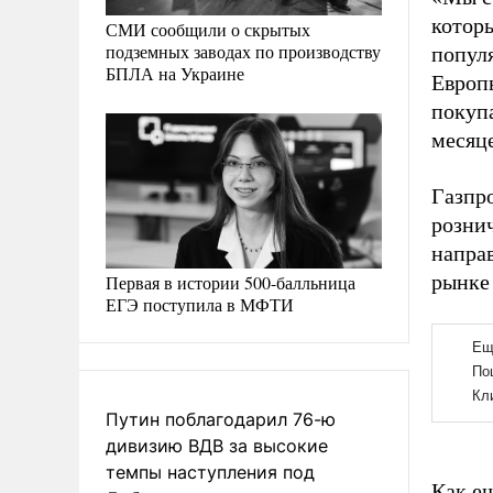
котор
СМИ сообщили о скрытых
подземных заводах по производству
попул
БПЛА на Украине
Европ
покуп
месяце
Газпр
розни
направ
рынке
Первая в истории 500-балльница
ЕГЭ поступила в МФТИ
Путин поблагодарил 76-ю
дивизию ВДВ за высокие
темпы наступления под
Как ещ