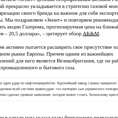
ый прекрасно укладывается в стратегию газовой мо
яризации своего бренда на важном для себя экспор
ы. Мы поздравляем «Зенит» и повторяем рекоменд
ать акции Газпрома, прогнозируемая цена на ближ
в – 20,5 доллара», – цитирует обзор
AK&M
.
ом активно пытается расширить свое присутствие н
чном рынке Европы. Причем одним из важнейших
лений для него является Великобритания, где он ра
 промышленного и бытового газа.
е в начале года сказал глава британского подраздел