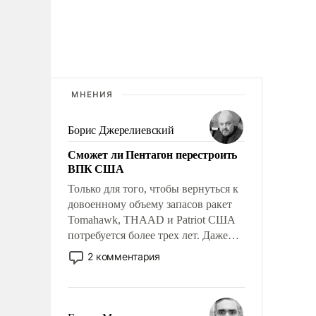
МНЕНИЯ
Борис Джерелиевский
Сможет ли Пентагон перестроить
ВПК США
Только для того, чтобы вернуться к
довоенному объему запасов ракет
Tomahawk, THAAD и Patriot США
потребуется более трех лет. Даже
небольшая война с Ираном
2 комментария
опустошила американские
арсеналы. Сложившаяся ситуация
означает многолетний период
уязвимости США, например, перед