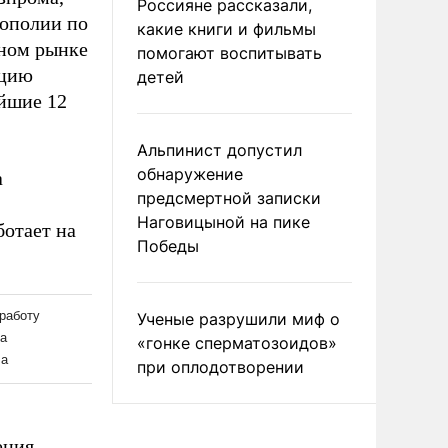
Россияне рассказали,
нополии по
какие книги и фильмы
тном рынке
помогают воспитывать
ацию
детей
айшие 12
Альпинист допустил
обнаружение
а
предсмертной записки
Наговицыной на пике
ботает на
Победы
Ученые разрушили миф о
«гонке сперматозоидов»
при оплодотворении
ения