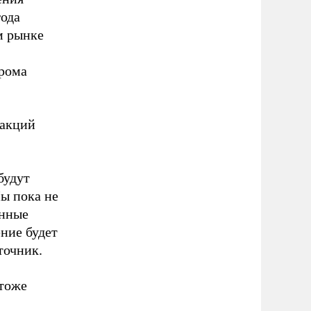
года
м рынке
прома
 акций
будут
Мы пока не
енные
ение будет
точник.
 тоже