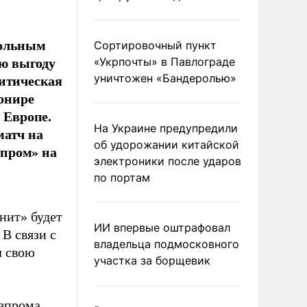
больным
Сортировочный пункт
ю выгоду
«Укрпочты» в Павлограде
литическая
уничтожен «Бандеролью»
урнире
 Европе.
На Украине предупредили
матч на
об удорожании китайской
зпром» на
электроники после ударов
по портам
нит» будет
ИИ впервые оштрафовал
В связи с
владельца подмосковного
л свою
участка за борщевик
зпрома,