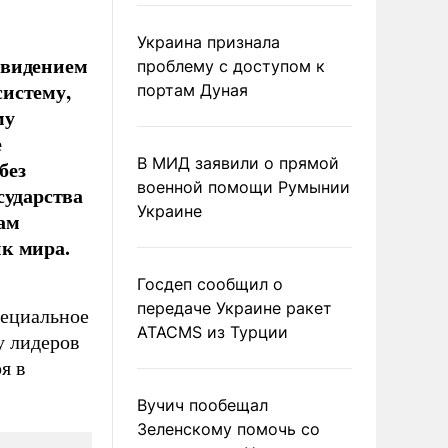
Украина признала
 видением
проблему с доступом к
систему,
портам Дуная
му
е
В МИД заявили о прямой
без
военной помощи Румынии
сударства
Украине
ам
к мира.
Госдеп сообщил о
передаче Украине ракет
пециальное
ATACMS из Турции
у лидеров
я в
Вучич пообещал
Зеленскому помочь со