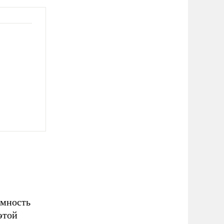
имность
этой