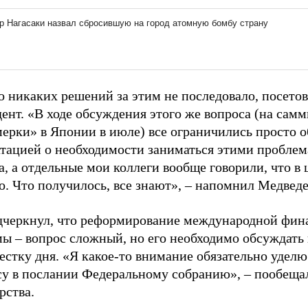
о никаких решений за этим не последовало, посето
ент. «В ходе обсуждения этого же вопроса (на самм
мерки» в Японии в июле) все ограничились просто 
атацией о необходимости заниматься этими пробле
, а отдельные мои коллеги вообще говорили, что в 
. Что получилось, все знают», – напомнил Медведе
дчеркнул, что реформирование международной фин
ы – вопрос сложный, но его необходимо обсуждать 
естку дня. «Я какое-то внимание обязательно удел
су в послании Федеральному собранию», – пообещал
рства.