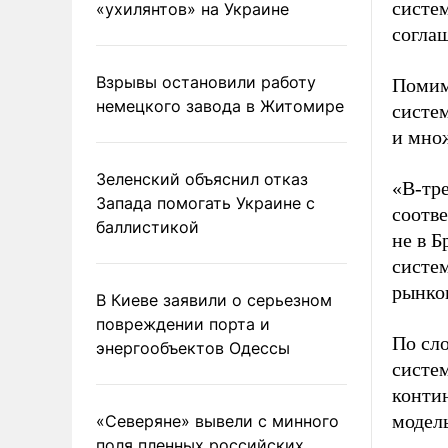
систем
«ухилянтов» на Украине
соглаш
Взрывы остановили работу
Помим
немецкого завода в Житомире
систе
и множ
Зеленский объяснил отказ
«В-тр
Запада помогать Украине с
соотв
баллистикой
не в 
систе
рынков
В Киеве заявили о серьезном
повреждении порта и
По сл
энергообъектов Одессы
систем
конти
модел
«Северяне» вывели с минного
поля пленных российских