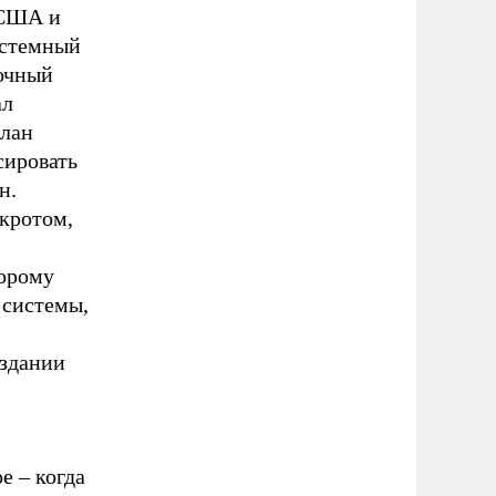
 США и
истемный
точный
ал
лан
сировать
н.
нкротом,
торому
 системы,
оздании
е – когда