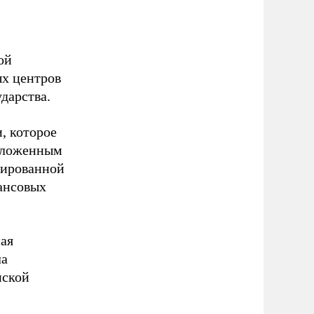
ой
х центров
дарства.
, которое
заложенным
зированной
ансовых
ая
ла
нской