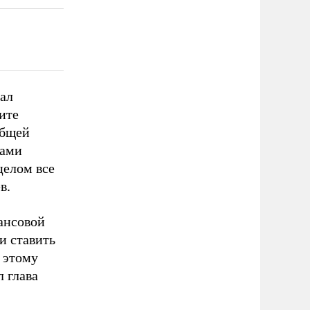
вал
ите
общей
мами
целом все
в.
ансовой
и ставить
ю этому
 глава