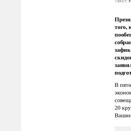
Tекст:
Н
Прези
того,
пообе
собра
зафик
скидо
заяви
подго
В пят
эконо
совещ
20 кр
Вашин