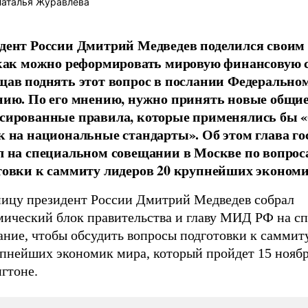
аталья Журавлева
дент России Дмитрий Медведев поделился своим
 как можно реформировать мировую финансовую 
щав поднять этот вопрос в послании Федерально
нию. По его мнению, нужно принять новые общи
сированные правила, которые применялись бы «
к на национальные стандарты». Об этом глава го
л на специальном совещании в Москве по вопрос
товки к саммиту лидеров 20 крупнейших экономи
ницу президент России Дмитрий Медведев собрал
мический блок правительства и главу МИД РФ на с
ание, чтобы обсудить вопросы подготовки к саммит
упнейших экономик мира, который пройдет 15 ноябр
гтоне.