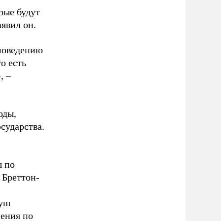
рые будут
явил он.
поведению
о есть
, –
оды,
сударства.
ы по
 Бреттон-
руш
нения по