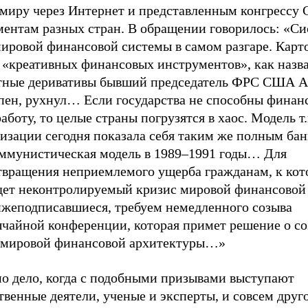
 миру через Интернет и представленным конгрессу
ментам разных стран. В обращении говорилось: «С
мировой финансовой системы в самом разгаре. Кар
 «креативных финансовых инструментов», как назв
тные деривативы бывший председатель ФРС США А
пен, рухнул… Если государства не способны финан
аботу, то целые страны погрузятся в хаос. Модель т.
лизации сегодня показала себя таким же полным ба
оммунистическая модель в 1989–1991 годы… Для
твращения неприемлемого ущерба гражданам, к ко
дет неконтролируемый кризис мировой финансовой
ижеподписавшиеся, требуем немедленного созыва
ычайной конференции, которая примет решение о с
 мировой финансовой архитектуры…»
но дело, когда с подобными призывами выступают
венные деятели, ученые и эксперты, и совсем друго