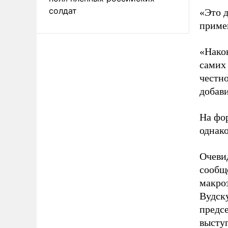
солдат
«Это 
примен
«Нако
самих
честн
добави
На фо
однако
Очеви
сообщ
макро
Вудск
предс
высту