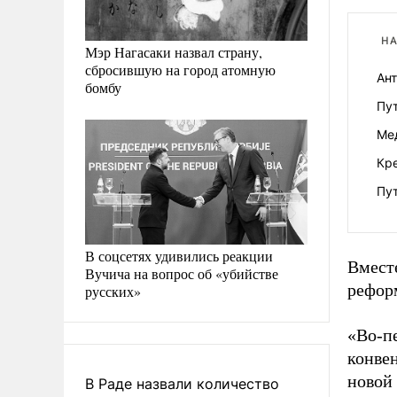
НА
Мэр Нагасаки назвал страну,
сбросившую на город атомную
Ант
бомбу
Пут
Ме
Кре
Пут
В соцсетях удивились реакции
Вмест
Вучича на вопрос об «убийстве
рефор
русских»
«Во-пе
конве
новой
В Раде назвали количество