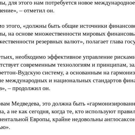
ы, для этого нам потребуется новое международное
ение», – отметил он.
о этого, «должны быть общие источники финансов
мы, на основе множественности мировых финансовы
ественности резервных валют», полагает глава госу
етьих, необходимо эффективное управление рисками
етствует современным технологиям и принципам, 
Бреттон-Вудскую систему, а основанным на гармони
ме международных и национальных стандартов фин
», – продолжил он.
овам Медведева, это должна быть «гармонизированн
а, а не как сегодня, когда те, кто используют прави
нентальной Европы, крайне недовольны англосаксо
ью».