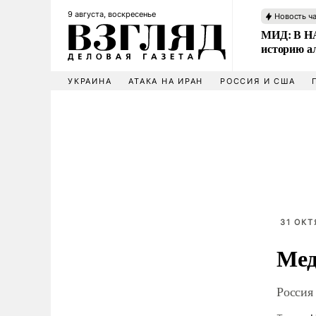
9 августа, воскресенье
Новость ч
МИД: В НА
историю а
УКРАИНА
АТАКА НА ИРАН
РОССИЯ И США
31 ОКТ
Мед
Россия