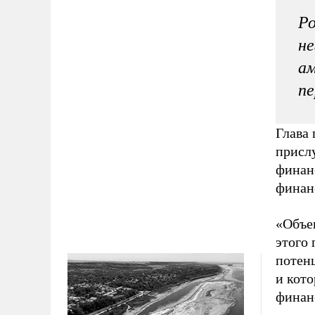
Ро
не
ам
пе
Глава 
присл
финан
финан
«Объек
этого 
потен
и кот
финан