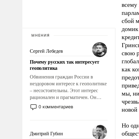
всему
парла
сбой 
домик
МНЕНИЯ
креди
Гринс
Сергей Лебедев
свою р
глоба
Почему русских так интересует
геополитика
как к
предо
Обвинения граждан России в
нездоровом интересе к геополитике
приве
– несостоятельны. Этот интерес
мы, н
рационален и прагматичен. Он
чрезв
обусловлен тысячелетним опытом
0 комментариев
новой
выживания в крайне непростых
условиях и фундаментальным
знанием, что мировая политика
Но од
имеет свойство заявляться на порог
общест
Дмитрий Губин
нашего дома.