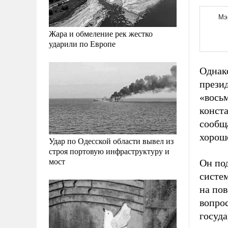
Жара и обмеление рек жестко
ударили по Европе
Однак
презид
«вось
конст
сообща
хорошо
Удар по Одесской области вывел из
строя портовую инфраструктуру и
мост
Он по
систем
на пов
вопро
госуда