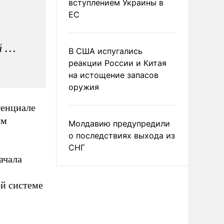
вступлением Украины в
ЕС
й …
В США испугались
реакции России и Китая
на истощение запасов
оружия
тенциале
ом
Молдавию предупредили
о последствиях выхода из
СНГ
ачала
ой системе