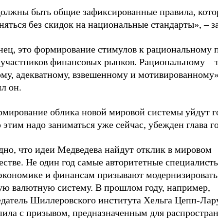
должны быть общие зафиксированные правила, кото
яться без скидок на национальные стандарты», – за
нец, это формирование стимулов к рациональному 
 участников финансовых рынков. Рациональному – т
ому, адекватному, взвешенному и мотивированному»
л он.
рмирование облика новой мировой системы уйдут г
 этим надо заниматься уже сейчас, убежден глава го
дно, что идеи Медведева найдут отклик в мировом
естве. Не один год самые авторитетные специалист
экономике и финансам призывают модернизировать
ую валютную систему. В прошлом году, например,
едатель Шиллеровского института Хельга Цепп-Ла
пила с призывом, предназначенным для распростра