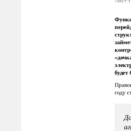
Tекст:
Г
Функц
перей
струк
займе
контр
«дочк
элект
будет
Право
году с
До
аг