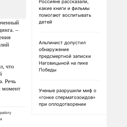
Россияне рассказали,
какие книги и фильмы
помогают воспитывать
детей
наченный
инга. –
ения
Альпинист допустил
олий
обнаружение
предсмертной записки
Наговицыной на пике
л, что
Победы
й
а. Речь
й момент
Ученые разрушили миф о
«гонке сперматозоидов»
при оплодотворении