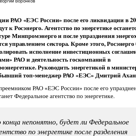
еоргий Воронков
ии РАО «ЕЭС России» после его ликвидации в 20
дут к Росэнерго. Агентство по энергетике останет
туре Минпромэнерго и после упразднения энерго
тся управлением сектора. Кроме этого, Росэнерго 
олировать исполнение инвестиционных соглаше
ами» РАО и деятельность госкомпаний в
роэнергетике. Руководить энергетикой в министе
 бывший топ-менеджер РАО «ЕЭС» Дмитрий Ахан
преемником РАО «ЕЭС России» после его упразднен
танет Федеральное агентство по энергетике.
 конца непонятно, будет ли Федеральное
ентство по энергетике после разделения