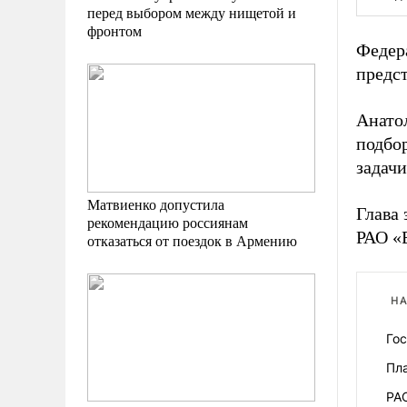
перед выбором между нищетой и
фронтом
Федер
предс
Анатол
подбо
задачи
Матвиенко допустила
Глава 
рекомендацию россиянам
РАО «Е
отказаться от поездок в Армению
НА
Го
Пл
РА