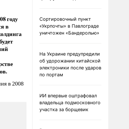
08 году
Сортировочный пункт
ся в
«Укрпочты» в Павлограде
холдинга
уничтожен «Бандеролью»
будет
ний
На Украине предупредили
об удорожании китайской
рстве
электроники после ударов
ов.
по портам
ия в 2008
ИИ впервые оштрафовал
владельца подмосковного
участка за борщевик