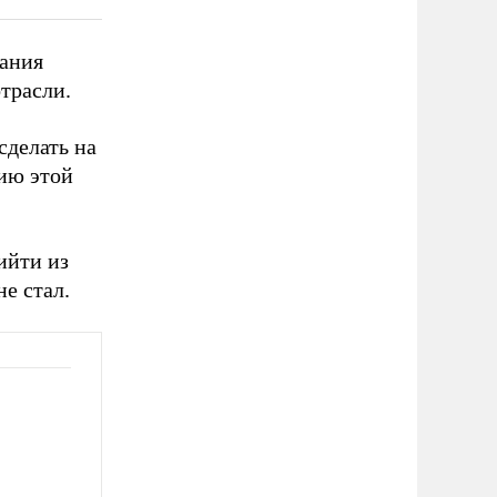
вания
трасли.
сделать на
нию этой
ийти из
е стал.