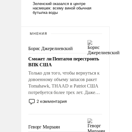
МНЕНИЯ
Борис Джерелиевский
Сможет ли Пентагон перестроить
ВПК США
Только для того, чтобы вернуться к
довоенному объему запасов ракет
Tomahawk, THAAD и Patriot США
потребуется более трех лет. Даже
небольшая война с Ираном
2 комментария
опустошила американские
арсеналы. Сложившаяся ситуация
означает многолетний период
уязвимости США, например, перед
Геворг Мирзаян
Китаем.