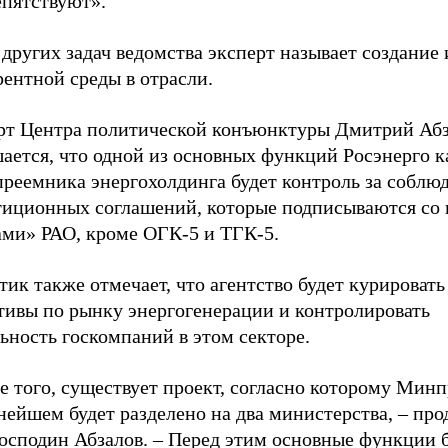
епятствуют».
других задач ведомства эксперт называет создание 
ентной среды в отрасли.
рт Центра политической конъюнктуры Дмитрий Аб
ается, что одной из основных функций Росэнерго к
преемника энергохолдинга будет контроль за соблю
тиционных соглашений, которые подписываются со 
ами» РАО, кроме ОГК-5 и ТГК-5.
ик также отмечает, что агентство будет курировать
тивы по рынку энергогенерации и контролировать
ьность госкомпаний в этом секторе.
е того, существует проект, согласно которому Мин
нейшем будет разделено на два министерства, – пр
господин Абзалов. – Перед этим основные функции 