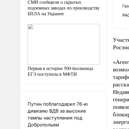
СМИ сообщили о скрытых
Га
подземных заводах по производству
БПЛА на Украине
РА
Участн
Росэне
«Аген
Первая в истории 500-балльница
возмо
ЕГЭ поступила в МФТИ
тарифо
расска
Недав
генер
Путин поблагодарил 76-ю
появл
дивизию ВДВ за высокие
блоки
темпы наступления под
энерго
Добропольем