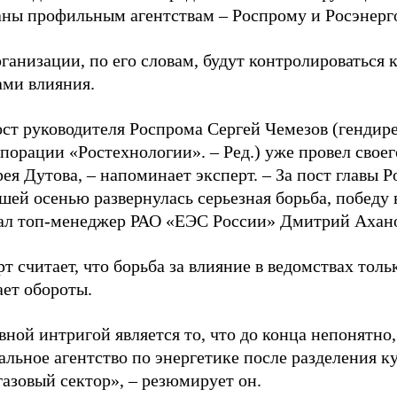
аны профильным агентствам – Роспрому и Росэнерг
ганизации, по его словам, будут контролироваться
ами влияния.
ост руководителя Роспрома Сергей Чемезов (гендир
порации «Ростехнологии». – Ред.) уже провел своег
ея Дутова, – напоминает эксперт. – За пост главы Р
ей осенью развернулась серьезная борьба, победу 
ал топ-менеджер РАО «ЕЭС России» Дмитрий Ахан
т считает, что борьба за влияние в ведомствах толь
ает обороты.
ной интригой является то, что до конца непонятно,
льное агентство по энергетике после разделения к
азовый сектор», – резюмирует он.