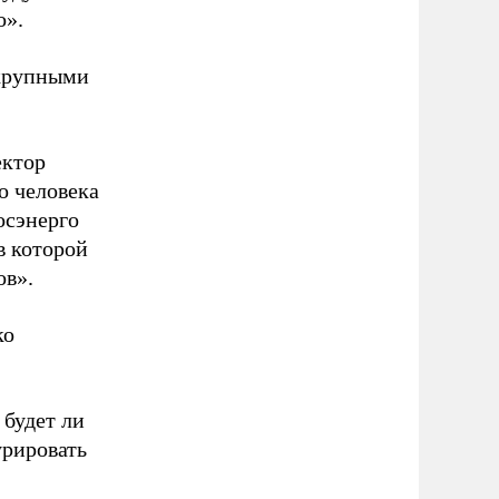
о».
 крупными
ектор
о человека
осэнерго
в которой
ов».
ко
 будет ли
урировать