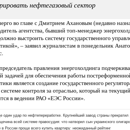
рировать нефтегазовый сектор
нерго во главе с Дмитрием Ахановым (недавно наз
дитель агентства, бывший топ-менеджер энергохолд
должно выстроить систему государственного управл
етикой», – заявил журналистам в понедельник Анат
с.
председатель правления энергохолдинга подчеркива
ой задачей для обеспечения работы постреформенно
тики является создание государственного регулятор
 системе контроля за отраслью, который на текущи
ится в ведении РАО «ЕЭС России».