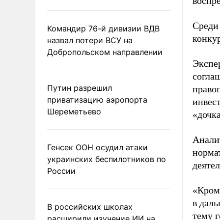
воспр
Среди 
Командир 76-й дивизии ВДВ
конкур
назвал потери ВСУ на
Добропольском направлении
Экспе
соглаш
Путин разрешил
право
приватизацию аэропорта
инвес
Шереметьево
«дочк
Аналит
Генсек ООН осудил атаки
норма
украинских беспилотников по
деятел
России
«Кром
в даль
В российских школах
тему 
расширили изучение ИИ на