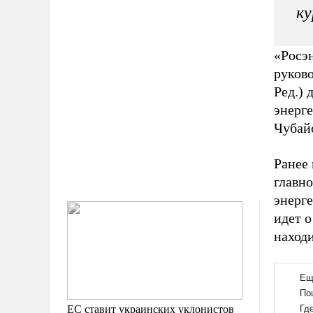
ку
«Росэ
руково
Ред.) 
энерг
Чубай
Ранее 
главн
энерге
идет о
наход
ЕС ставит украинских уклонистов