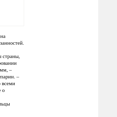
 на
занностей.
ы страны,
ровании
мм, –
Опарин. –
о всеми
 о
льцы