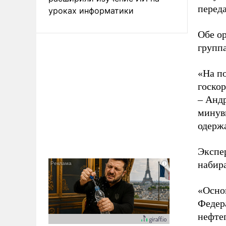
перед
уроках информатики
Обе ор
групп
«На п
госкор
– Андр
минувш
одерж
Экспер
набир
«Основ
Федера
нефтег