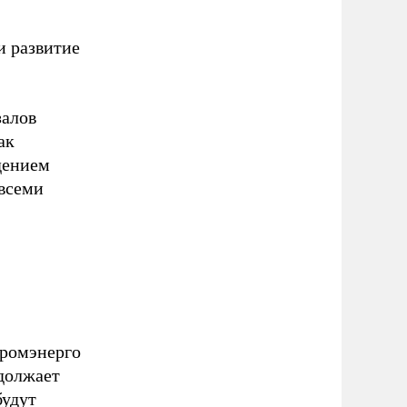
и развитие
залов
ак
дением
всеми
промэнерго
одолжает
будут