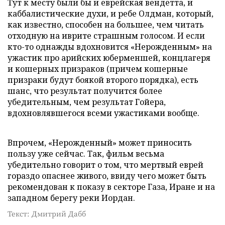
Тут к месту были бы и еврейская вендетта, и
каббалистические духи, и ребе Олдман, который,
как известно, способен на большее, чем читать
отходную на иврите страшным голосом. И если
кто-то однажды вдохновится «Нерожденным» на
ужастик про арийских юберменшей, концлагеря
и кошерных призраков (причем кошерные
призраки будут боякой второго порядка), есть
шанс, что результат получится более
убедительным, чем результат Гойера,
вдохновлявшегося всеми ужастиками вообще.
Впрочем, «Нерожденный» может приносить
пользу уже сейчас. Так, фильм весьма
убедительно говорит о том, что мертвый еврей
гораздо опаснее живого, ввиду чего может быть
рекомендован к показу в секторе Газа, Иране и на
западном берегу реки Иордан.
Текст: Дмитрий Дабб