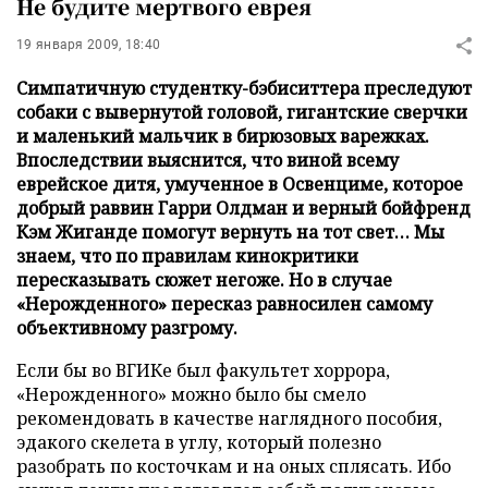
Не будите мертвого еврея
19 января 2009, 18:40
Симпатичную студентку-бэбиситтера преследуют
собаки с вывернутой головой, гигантские сверчки
и маленький мальчик в бирюзовых варежках.
Впоследствии выяснится, что виной всему
еврейское дитя, умученное в Освенциме, которое
добрый раввин Гарри Олдман и верный бойфренд
Кэм Жиганде помогут вернуть на тот свет… Мы
знаем, что по правилам кинокритики
пересказывать сюжет негоже. Но в случае
«Нерожденного» пересказ равносилен самому
объективному разгрому.
Если бы во ВГИКе был факультет хоррора,
«Нерожденного» можно было бы смело
рекомендовать в качестве наглядного пособия,
эдакого скелета в углу, который полезно
разобрать по косточкам и на оных сплясать. Ибо