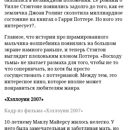
оказалась в незавидном положении. Ее романы о
Уилле Стэнтоне появились задолго до того, как ее
землячка Джоан Ролинг сколотила миллиардное
состояние на книгах о Гарри Поттере. Но кого это
интересует?..
Главное, что истории про шрамированного
мальчика-волшебника появились на большом
экране намного раньше, и теперь Стэнтон
выглядит плохоньким клоном Поттера. «Восходу
тьмы» не хватает размаха для того, чтобы не то
что соперничать, но хотя бы просто
сосуществовать с поттерианой. Между тем, это
интересное кино, которое вполне может
понравиться любителям жанра.
«Хэллоуин 2007»
Кадр из фильма «Хэллоуин 2007»
10-летнему Маклу Майерсу жилось нелегко. У
него была замечательная и заботливая мать, но