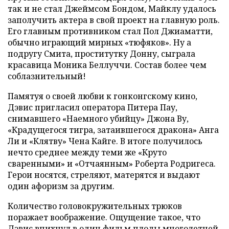
так и не стал Джеймсом Бондом, Майклу удалось
заполучить актера в свой проект на главную роль.
Его главным противником стал Пол Джиаматти,
обычно играющий мирных «тюфяков». Ну а
подругу Смита, проститутку Донну, сыграла
красавица Моника Беллуччи. Состав более чем
соблазнительный!
Памятуя о своей любви к гонконгскому кино,
Дэвис пригласил оператора Питера Пау,
снимавшего «Наемного убийцу» Джона Ву,
«Крадущегося тигра, затаившегося дракона» Анга
Ли и «Клятву» Чена Кайге. В итоге получилось
нечто среднее между теми же «Круто
сваренными» и «Отчаянным» Роберта Родригеса.
Герои носятся, стреляют, матерятся и выдают
один афоризм за другим.
Количество головокружительных трюков
поражает воображение. Ощущение такое, что
Дэвис впихнул в один фильм плоды многолетней