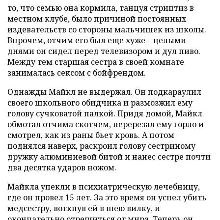
то, что семью она кормила, танцуя стриптиз в
местном клубе, было причиной постоянных
издевательств со стороны мальчишек из школы.
Впрочем, отчим его был еще хуже – целыми
днями он сидел перед телевизором и дул пиво.
Между тем старшая сестра в своей комнате
занималась сексом с бойфрендом.
Однажды Майкл не выдержал. Он подкараулил
своего школьного обидчика и размозжил ему
голову сучковатой палкой. Придя домой, Майкл
обмотал отчима скотчем, перерезал ему горло и
смотрел, как из раны бьет кровь. А потом
поднялся наверх, раскроил голову сестриному
дружку алюминиевой битой и нанес сестре почти
два десятка ударов ножом.
Майкла упекли в психиатрическую лечебницу,
где он провел 15 лет. За это время он успел убить
медсестру, воткнув ей в шею вилку, и
окончательно отрешиться от мира. Теперь он