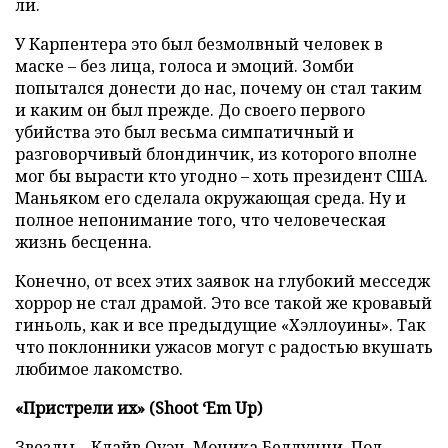
ли.
У Карпентера это был безмолвный человек в
маске – без лица, голоса и эмоций. Зомби
попытался донести до нас, почему он стал таким
и каким он был прежде. До своего первого
убийства это был весьма симпатичный и
разговорчивый блондинчик, из которого вполне
мог бы вырасти кто угодно – хоть президент США.
Маньяком его сделала окружающая среда. Ну и
полное непонимание того, что человеческая
жизнь бесценна.
Конечно, от всех этих заявок на глубокий месседж
хоррор не стал драмой. Это все такой же кровавый
гиньоль, как и все предыдущие «Хэллоуины». Так
что поклонники ужасов могут с радостью вкушать
любимое лакомство.
«Пристрели их» (Shoot ‘Em Up)
Звезды – Клайв Оуэн, Моника Беллуччи, Пол