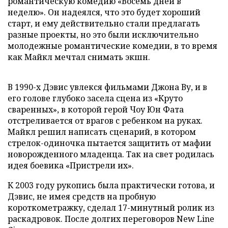
романтическую комедию «Восемь дней в
неделю». Он надеялся, что это будет хороший
старт, и ему действительно стали предлагать
разные проекты, но это были исключительно
молодежные романтические комедии, в то время
как Майкл мечтал снимать экшн.
В 1990-х Дэвис увлекся фильмами Джона Ву, и в
его голове глубоко засела сцена из «Круто
сваренных», в которой герой Чоу Юн Фата
отстреливается от врагов с ребенком на руках.
Майкл решил написать сценарий, в котором
стрелок-одиночка пытается защитить от мафии
новорожденного младенца. Так на свет родилась
идея боевика «Пристрели их».
К 2003 году рукопись была практически готова, и
Дэвис, не имея средств на пробную
короткометражку, сделал 17-минутный ролик из
раскадровок. После долгих переговоров New Line