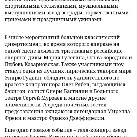
спортивными состязаниями, музыкальными
выступлениями звезд эстрады, торжественными
приемами и праздничными ужинами.
В числе мероприятий большой классический
дивертисмент, во время которого впервые на
одной сцене появятся три главные российские
оперные дивы: Мария Гулегина, Ольга Бородина и
Любовь Казарновская. Также участниками шоу
станут один из лучших лирических теноров мира
Эндрю Гудвин, обладатель удивительного по
красоте контратенора Олег Рябец, выдающийся
баритон, солист Оперы Бастилии и Большого
театра Сергей Мурзаев и многие другие
знаменитости. А среди почетных гостей
представления ожидаются легендарная Мирелла
Френи и маэстро Франко Дзеффирелли.
Еще одно громкое событие – гала-концерт звезд
мирового балета. В отличие от обычных сборных