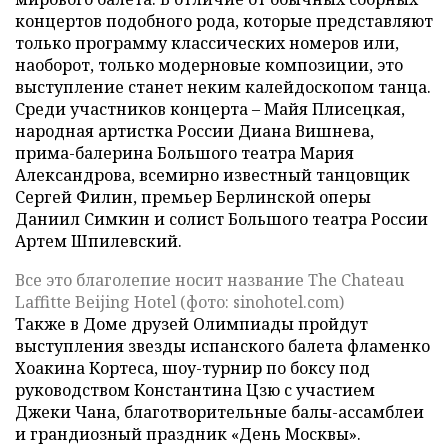
концертов подобного рода, которые представляют
только программу классических номеров или,
наоборот, только модерновые композиции, это
выступление станет неким калейдоскопом танца.
Среди участников концерта – Майя Плисецкая,
народная артистка России Диана Вишнева,
прима-балерина Большого театра Мария
Александрова, всемирно известный танцовщик
Сергей Филин, премьер Берлинской оперы
Даниил Симкин и солист Большого театра России
Артем Шпилевский.
Все это благолепие носит название The Chateau
Laffitte Beijing Hotel (фото: sinohotel.com)
Также в Доме друзей Олимпиады пройдут
выступления звезды испанского балета фламенко
Хоакина Кортеса, шоу-турнир по боксу под
руководством Константина Цзю с участием
Джеки Чана, благотворительные балы-ассамблеи
и грандиозный праздник «День Москвы».