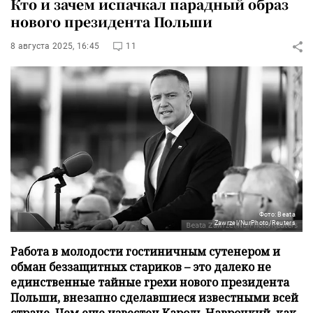
Кто и зачем испачкал парадный образ
нового президента Польши
8 августа 2025, 16:45
11
Фото: Beata
Zawrzel/NurPhoto/Reuters
Работа в молодости гостиничным сутенером и
обман беззащитных стариков – это далеко не
единственные тайные грехи нового президента
Польши, внезапно сделавшиеся известными всей
стране. Чем еще известен Кароль Навроцкий, как