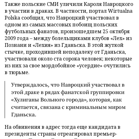
Также польские СМИ уличили Кароля Навроцкого
в участии в драках. В частности, портал Wirtualna
Polska сообщил, что Навроцкий участвовал в
одном из самых массовых побоищ польских
футбольных фанатов, произошедшем 25 октября
2009 года – между болельщиками клубов «Лех» из
Познани и «Лехия» из Гданьска. В этой жуткой
стычке, проходившей неподалеку от Гданьска,
участвовали около ста сорока человек; некоторые
из них за свое мордобойное «усердие» очутились
в тюрьме.
Утверждалось, что Навроцкий участвовал в
этой драке в рядах фанатской группировки
«Хулиганы Вольного города», которая, как
считается, связана с криминальным миром
Гданьска.
На обвинения в адрес тогда еще кандидата в
президенты страны отреагировал премьер-