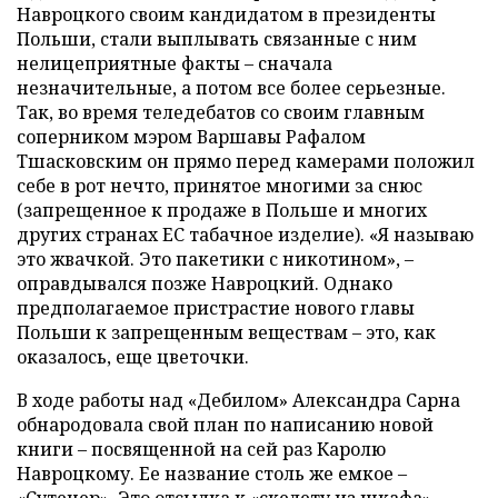
Навроцкого своим кандидатом в президенты
Польши, стали выплывать связанные с ним
нелицеприятные факты – сначала
незначительные, а потом все более серьезные.
Так, во время теледебатов со своим главным
соперником мэром Варшавы Рафалом
Тшасковским он прямо перед камерами положил
себе в рот нечто, принятое многими за снюс
(запрещенное к продаже в Польше и многих
других странах ЕС табачное изделие). «Я называю
это жвачкой. Это пакетики с никотином», –
оправдывался позже Навроцкий. Однако
предполагаемое пристрастие нового главы
Польши к запрещенным веществам – это, как
оказалось, еще цветочки.
В ходе работы над «Дебилом» Александра Сарна
обнародовала свой план по написанию новой
книги – посвященной на сей раз Каролю
Навроцкому. Ее название столь же емкое –
«Сутенер». Это отсылка к «скелету из шкафа»