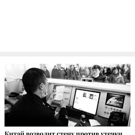
Китай возводит стену против утечки