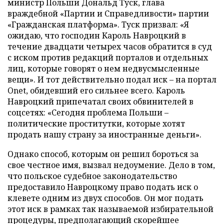
министр Польши Дональд Туск, глава
враждебной «Партии и Справедливости» партии
«Гражданская платформа». Туск призвал: «Я
ожидаю, что господин Кароль Навроцкий в
течение двадцати четырех часов обратится в суд
с иском против редакций порталов и отдельных
лиц, которые говорят о нем недвусмысленные
вещи». И тот действительно подал иск – на портал
Onet, обидевший его сильнее всего. Кароль
Навроцкий припечатал своих обвинителей в
соцсетях: «Сегодня проблема Польши –
политические проститутки, которые хотят
продать нашу страну за иностранные деньги».
Однако способ, которым он решил бороться за
свое честное имя, вызвал недоумение. Дело в том,
что польское судебное законодательство
предоставило Навроцкому право подать иск о
клевете одним из двух способов. Он мог подать
этот иск в рамках так называемой избирательной
процедуры, предполагающий скорейшее