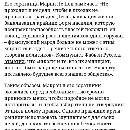
Его соратница Марин Ле Пен
замечает
: «Не
проходит и недели, чтобы в школах не
произошла трагедия. Десакрализация жизни,
банализация крайних форм насилия, которую
поощряет неспособность властей положить ей
конец, взрывной рост ношения холодного оружия
– французский народ больше не может с этим
мириться и ждет… решительного ответа со
стороны политиков». Коммунист Фабьен Руссель
отметил
, что «школы и те, кто их защищает,
должны быть защищены от насилия. На карту
поставлено будущее всего нашего общества».
Таким образом, Макрон и его соратники
оказались перед необходимостью срочно
принимать меры, чтобы подобное не могло
повториться – и чтобы избиратели не отвернулись
от них в пользу правых. Однако правящие круги
решили использовать случившееся для своих
целей, далеких от обеспечения безопасности в
школах, хотя вначале и попытались высказать