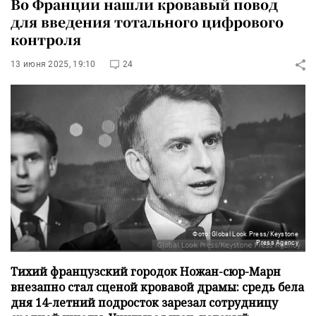
Во Франции нашли кровавый повод
для введения тотального цифрового
контроля
13 июня 2025, 19:10
24
Фото: Global Look Press/Keystone
Press Agency
Тихий французский городок Ножан-сюр-Марн
внезапно стал сценой кровавой драмы: средь бела
дня 14-летний подросток зарезал сотрудницу