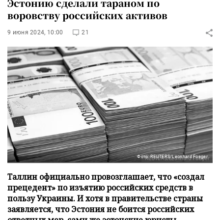
Эстонию сделали тараном по
воровству российских активов
9 июня 2024, 10:00
21
Фото: REUTERS/Leonhard Foeger
Таллин официально провозглашает, что «создал
прецедент» по изъятию российских средств в
пользу Украины. И хотя в правительстве страны
заявляется, что Эстония не боится российских
ответных мер, сами же эстонские юристы