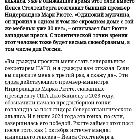
альянса. Уже в ближайшее время этот блок вместо
Йенса Столтенберга возглавит бывший премьер
Нидерландов Марк Рютте. «Одинокий мужчина,
он прожил в одном и том же скромном доме с той
же мебелью уже 30 лет», – описывает быт Рютте
западная пресса. С политической точки зрения
этот человек тоже будет весьма своеобразным, в
том числе для России.
«Вы дважды просили меня стать генеральным
секретарем НАТО, и я дважды вам отказал. Если
вы спросите меня в третий раз, я скажу да». Эти
слова
действующего премьер-министра
Нидерландов Марка Рютте, сказанные
президенту США Джо Байдену в 2023 году,
обозначили начало предвыборной гонки
голландца за пост лидера Североатлантического
альянса. И в июне 2024 года эта гонка, по сути,
завершилась его победой. Рютте займет этот пост
после того, как 1 октября истечет мандат
нынешнего генсека – Йенса Столтенберга.