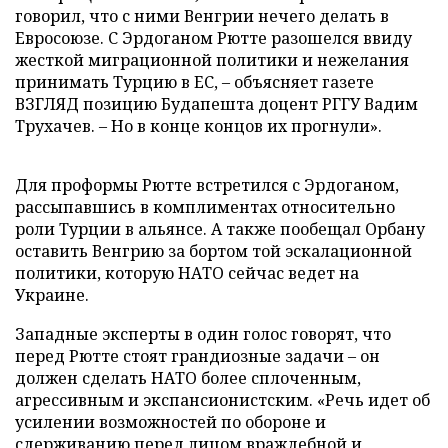
говорил, что с ними Венгрии нечего делать в
Евросоюзе. С Эрдоганом Рютте разошелся ввиду
жесткой миграционной политики и нежелания
принимать Турцию в ЕС, – объясняет газете
ВЗГЛЯД позицию Будапешта доцент РГГУ Вадим
Трухачев. – Но в конце концов их прогнули».
Для проформы Рютте встретился с Эрдоганом,
рассыпавшись в комплиментах относительно
роли Турции в альянсе. А также пообещал Орбану
оставить Венгрию за бортом той эскалационной
политики, которую НАТО сейчас ведет на
Украине.
Западные эксперты в один голос говорят, что
перед Рютте стоят грандиозные задачи – он
должен сделать НАТО более сплоченным,
агрессивным и экспансионистским. «Речь идет об
усилении возможностей по обороне и
сдерживанию перед лицом враждебной и