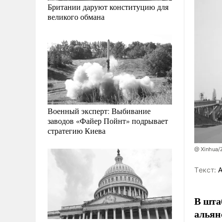
Британии даруют конституцию для
великого обмана
Военный эксперт: Выбивание
заводов «Файер Пойнт» подрывает
стратегию Киева
@ Xinhua/
Tекст:
А
В шта
альян