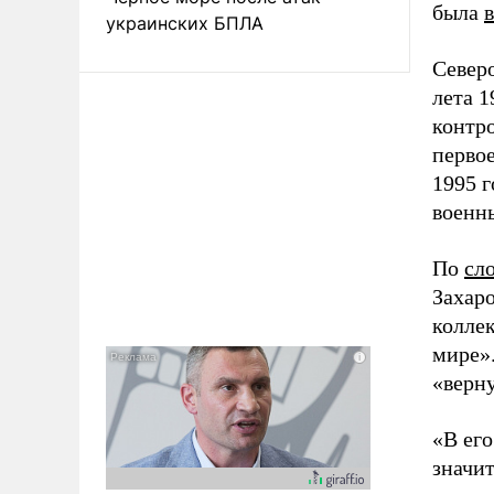
была
украинских БПЛА
Северо
лета 1
контр
перво
1995 
военн
По
сл
Захар
колле
мире»
«верну
«В ег
значи