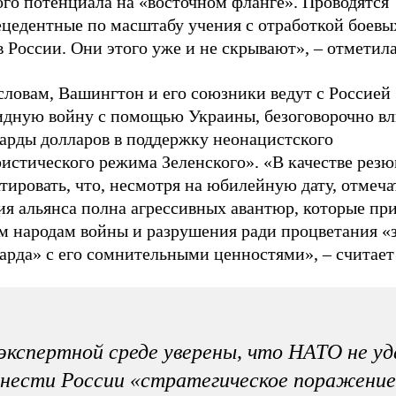
ого потенциала на «восточном фланге». Проводятся
ецедентные по масштабу учения с отработкой боевы
 России. Они этого уже и не скрывают», – отметила
словам, Вашингтон и его союзники ведут с Россией
идную войну с помощью Украины, безоговорочно в
арды долларов в поддержку неонацистского
ристического режима Зеленского». «В качестве рез
тировать, что, несмотря на юбилейную дату, отмеча
ия альянса полна агрессивных авантюр, которые пр
м народам войны и разрушения ради процветания «
рда» с его сомнительными ценностями», – считает 
экспертной среде уверены, что НАТО не у
нести России «стратегическое поражение