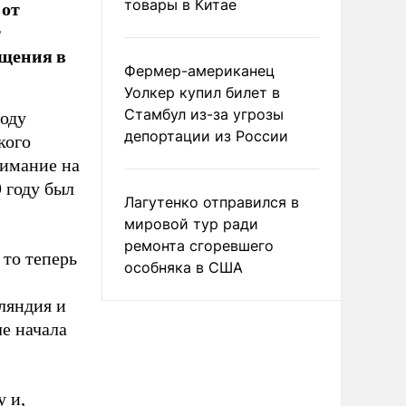
 от
товары в Китае
т
ащения в
Фермер-американец
Уолкер купил билет в
Стамбул из-за угрозы
воду
депортации из России
кого
нимание на
 году был
Лагутенко отправился в
мировой тур ради
ремонта сгоревшего
 то теперь
особняка в США
ляндия и
ле начала
 и,