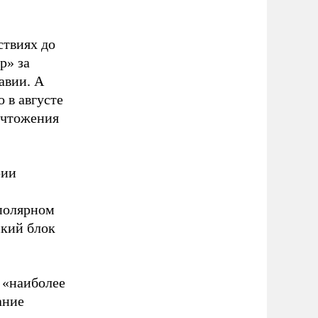
ствиях до
р» за
авии. А
 в августе
ичтожения
рии
полярном
ский блок
 «наиболее
ание