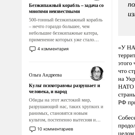
по
Безэкипажный корабль – задача со
многими неизвестными
из
500-тонный безэкипажный корабль
– нечто гораздо большее, чем
небольшие безэкипажные катера,
применение которых уже стало
обыденностью. Задача по созданию
«У НА
4 комментария
такого корабля очень сложна и
терри
амбициозна. Однако и ее
этого
реализация радикально поднимет
что с
наши боевые возможности.
Ольга Андреева
на Ук
Культ психотравмы разрушает и
НАТО 
человека, и народ
страны
Обиды на этот жестокий мир,
РФ пр
разрушающий нас, таких хрупких и
ранимых, становятся новым
Собес
культом, постепенно вытесняя и
продол
отменяя традиционное требование к
10 комментариев
целом
человеку – быть мужественным и