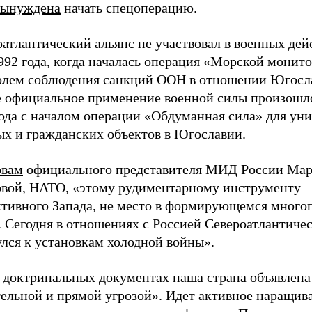
вынуждена
начать спецоперацию.
атлантический альянс не участвовал в военных дей
992 года, когда началась операция «Морской монито
олем соблюдения санкций ООН в отношении Югосл
е официальное применение военной силы произошло
года с началом операции «Обдуманная сила» для ун
ых и гражданских объектов в Югославии.
овам
официального представителя МИД России Ма
овой, НАТО, «этому рудиментарному инструменту
ктивного Запада, не место в формирующемся много
. Сегодня в отношениях с Россией Североатлантиче
лся к установкам холодной войны».
о доктринальных документах наша страна объявлена
тельной и прямой угрозой». Идет активное наращив