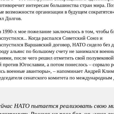
ротиворечит интересам большинства стран мира. По
ые возможности организации в будущем сократятся»
ил Долгов.
в 1990-х мое пожелание заключалось в том, чтобы 
спустился... Когда распался Советский Союз и
аспустился Варшавский договор, НАТО сидело без д
троду альянс по большому счету не занимался воен
виями, после чего решил отметить свой полувеково
 против Югославии, а потом понеслось – сорвало р
ись военные авантюры», – напоминает Андрей Клим
едседателя сенатского комитета по международным 
йчас НАТО пытается реализовать свою м
разгромить Россию на поле боя, но «уже л