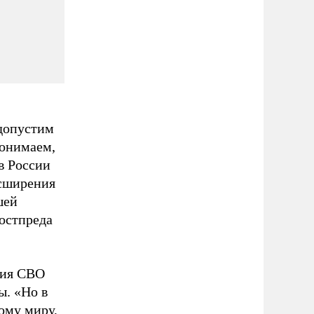
 допустим
понимаем,
в России
асширения
шей
постпреда
ния СВО
ы. «Но в
ому миру,