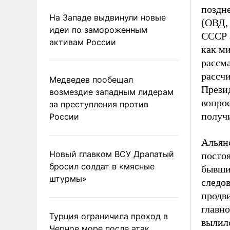
поздн
На Западе выдвинули новые
(ОВД, 
идеи по замороженным
СССР 
активам России
как ми
рассм
рассч
Медведев пообещал
Прези
возмездие западным лидерам
вопро
за преступления против
получи
России
Альян
Новый главком ВСУ Драпатый
постоя
бросил солдат в «мясные
бывши
штурмы»
следо
продв
главн
Турция ограничила проход в
вылило
Черное море после атак