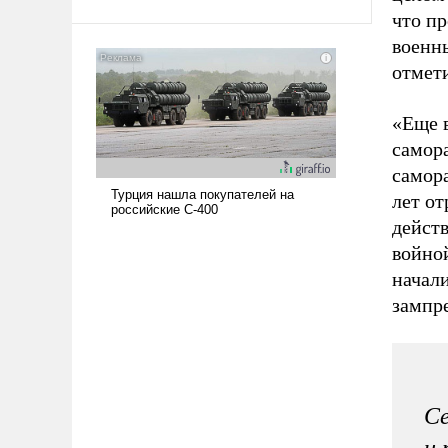
твердым под ударами судьбы, брать
что п
на себя ответственность, помогать
военн
слабым, идти вперед и
отмет
адаптироваться.
«Еще 
самора
самор
лет о
дейст
войной
начал
зампр
Се
и 