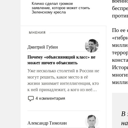
военн
беспр
против
По ее 
МНЕНИЯ
«гибр
милли
Дмитрий Губин
терро
Почему «объясняющий класс» не
конста
может ничего объяснить
Истор
Уже несколько столетий в России не
многи
могут решить, какое место в её
миллиа
жизни занимает интеллигенция, кто
к ней принадлежит, а кого из неё
исключили с правом
4 комментария
восстановления и без оного. И чем
она отличается от просто
В 
образованных людей. Иногда
казалось, что эти вопросы решены
на
Александр Тимохин
раз и навсегда, но – нет, не решены.