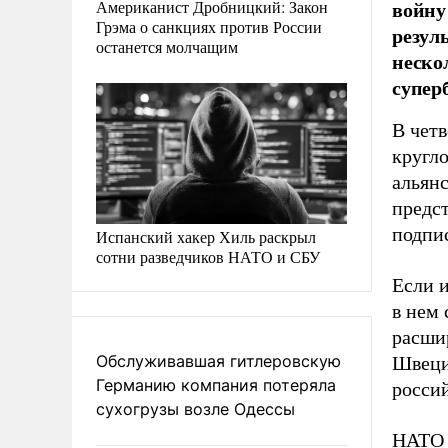
войну
Американист Дробницкий: Закон
Грэма о санкциях против России
резул
останется молчащим
неско
супер
В четв
кругло
альянс
предст
подпи
Испанский хакер Хиль раскрыл
сотни разведчиков НАТО и СБУ
Если и
в нем 
расши
Обслуживавшая гитлеровскую
Швеция
Германию компания потеряла
росси
сухогрузы возле Одессы
НАТО 