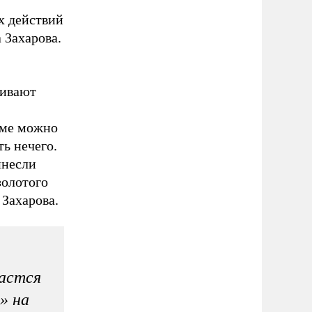
х действий
 Захарова.
ливают
юме можно
ть нечего.
инесли
золотого
Захарова.
дастся
» на