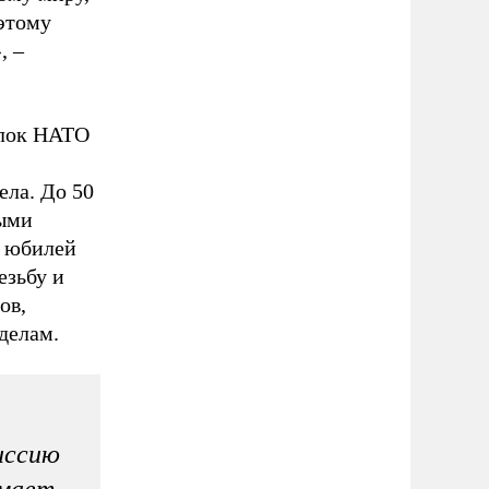
этому
, –
блок НАТО
ела. До 50
ными
й юбилей
езьбу и
ов,
делам.
иссию
омает