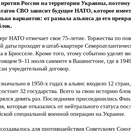
 против России на территории Украины, поэтому
ьтатов СВО зависит будущее НАТО, которое имее
лько вариантов: от развала альянса до его превр
блок.
ерг НАТО отмечает свое 75-летие. Торжества по по
й даты проходят в штаб-квартире Североатлантичес
а в Брюсселе. Кроме того, этому событию уделят в
оящем 9–11 июля саммите в Вашингтоне, где в 1949
сан учредительный договор.
значально в 1950-х годах в альянс входило 12 стран,
состоит 32 государства. Всего за свою историю блок
рялся девять раз. Последними присоединились Фин
, которые отказались от нейтрального статуса пос
йской специальной военной операции на Украине.
создавалось для противодействия Советскому Союзу