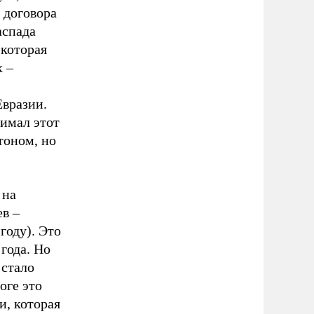
 договора
аспада
 которая
х –
Евразии.
имал этот
тоном, но
 на
в –
году). Это
года. Но
 стало
оге это
и, которая