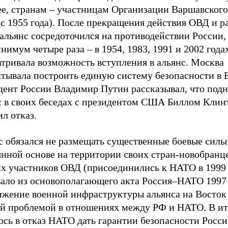
ее, странам – участницам Организации Варшавского
с 1955 года). После прекращения действия ОВД и р
альянс сосредоточился на противодействии России,
нимум четыре раза – в 1954, 1983, 1991 и 2002 года
атривала возможность вступления в альянс. Москва
итывала построить единую систему безопасности в 
дент России Владимир Путин рассказывал, что подн
с в своих беседах с президентом США Биллом Клин
л отказ.
с обязался не размещать существенные боевые силы
нной основе на территории своих стран-новобранце
х участников ОВД (присоединились к НАТО в 1999 
вало из основополагающего акта Россия–НАТО 1997 
ижение военной инфраструктуры альянса на Восток
ой проблемой в отношениях между РФ и НАТО. В ит
сь в отказ НАТО дать гарантии безопасности Росси