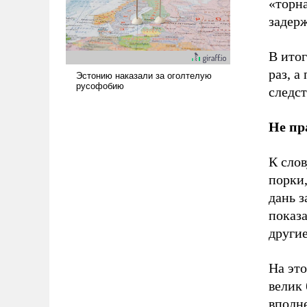
«торн
задер
В ито
раз, а
следс
Не пр
К слов
порки,
дань з
показа
другие
На это
велик
вполн