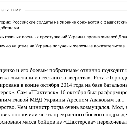
 ЭТУ ТЕМУ
торик: Российские солдаты на Украине сражаются с фашистски
добитками
мь главных военных преступлений Украины против жителей Дон
личию нацизма на Украине получены железные доказательства
щенко и его боевым побратимам отлично подходит 
зка «выгнали из гестапо за зверства». Рота «Торнад
рована в конце октября 2014 года на базе батальон
ерск». Сам «Шахтерск» 16 октября был расформир
шним главой МВД Украины Арсеном Аваковым за...
рство. Чем министр тогда очень возмущался. Мол, 
овек опорочили честь прекрасного боевого подразде
основная масса бойцов из «Шахтерска» перекочевал