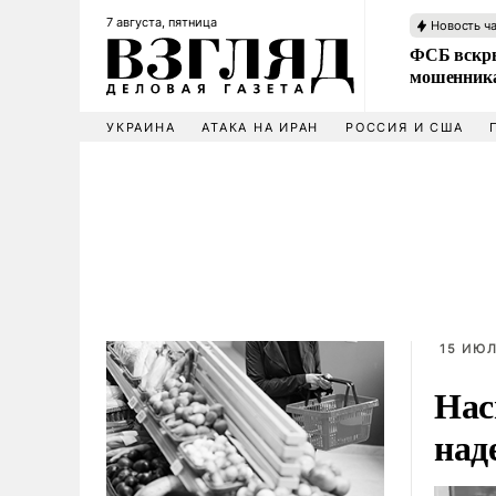
7 августа, пятница
Новость ч
ФСБ вскры
мошенника
УКРАИНА
АТАКА НА ИРАН
РОССИЯ И США
15 ИЮЛ
Нас
над