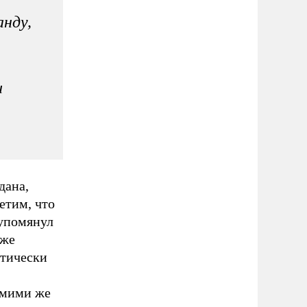
анду,
и
дана,
метим, что
 упомянул
кже
ктически
амими же