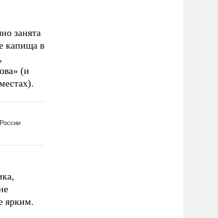
чно занята
е капища в
,
ова» (и
местах).
ика,
не
е ярким.