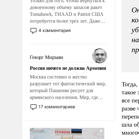
Только для того, чтобы вернуться к
довоенному объему запасов ракет
Он
Tomahawk, THAAD и Patriot США
ко
потребуется более трех лет. Даже
небольшая война с Ираном
уб
4 комментария
опустошила американские
на
арсеналы. Сложившаяся ситуация
означает многолетний период
п
уязвимости США, например, перед
Геворг Мирзаян
Китаем.
Россия ничего не должна Армении
Москва системно и жестко
Тогда,
разрушает тот фантастический мир,
который Пашинян рисует для
такое 
армянского населения. Мир, где
все пе
политические прожекты будут
17 комментариев
разве 
безусловно оплачиваться за счет
переп
российских налогоплательщиков и
шла об
где Еревану за свои поступки не
нужно отвечать.
много