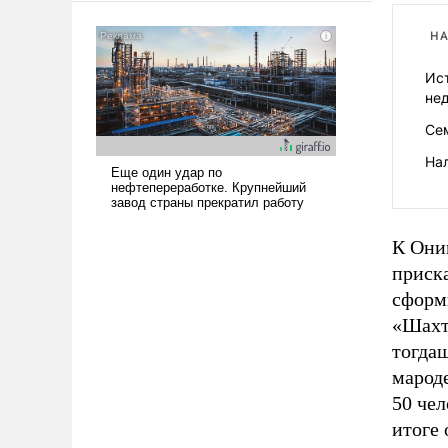
НА
Ис
не
Се
На
К Они
приска
сформи
«Шахт
тогда
мароде
50 чел
итоге 