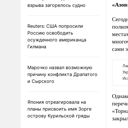
«Азов
взрыва загорелось судно
Сегодн
Reuters: США попросили
полком
Россию освободить
места
осужденного американца
много
Гилмана
сами 
Марочко назвал возможную
причину конфликта Драпатого
и Сырского
Однако
Япония отреагировала на
переч
планы присвоить имя Зорге
«Торна
острову Курильской гряды
закрыл