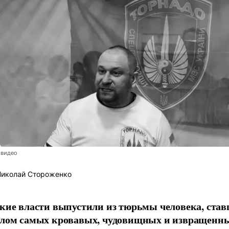
 видео
иколай Стороженко
кие власти выпустили из тюрьмы человека, став
лом самых кровавых, чудовищных и извращенн