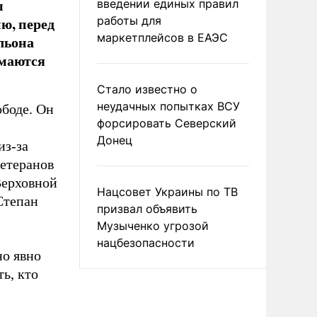
ы
введении единых правил
ю, перед
работы для
маркетплейсов в ЕАЭС
льона
имаются
Стало известно о
неудачных попытках ВСУ
боде. Он
форсировать Северский
Донец
из-за
етеранов
Верховной
Нацсовет Украины по ТВ
Степан
призвал объявить
Музыченко угрозой
нацбезопасности
но явно
ь, кто