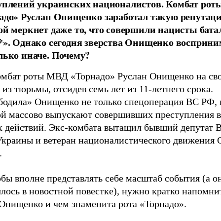
уплений украинских националистов. Комбат рот
адо» Руслан Онищенко заработал такую репутаци
ой меркнет даже то, что совершили нацисты бата
*». Однако сегодня зверства Онищенко восприн
лько иначе. Почему?
омбат роты МВД «Торнадо» Руслан Онищенко на сво
из тюрьмы, отсидев семь лет из 11-летнего срока.
бодила» Онищенко не только спецоперация ВС РФ, 
ой массово выпускают совершивших преступления в
х действий. Экс-комбата вытащил бывший депутат 
Украины и ветеран националистического движения 
.
бы вполне представлять себе масштаб события (а о
лось в новостной повестке), нужно кратко напомнит
 Онищенко и чем знаменита рота «Торнадо».