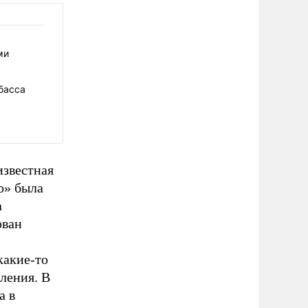
ми
басса
известная
о» была
а
ован
какие-то
ления. В
а в