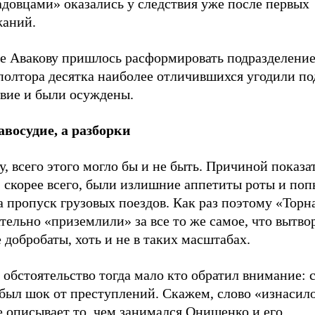
адовцами» оказались у следствия уже после первых
жаний.
ге Авакову пришлось расформировать подразделение
 полтора десятка наиболее отличившихся угодили по
твие и были осуждены.
авосудие, а разборки
у, всего этого могло бы и не быть. Причиной показа
 скорее всего, были излишние аппетиты роты и поп
а пропуск грузовых поездов. Как раз поэтому «Торн
тельно «приземлили» за все то же самое, что вытво
 добробаты, хоть и не в таких масштабах.
 обстоятельство тогда мало кто обратил внимание:
 был шок от преступлений. Скажем, слово «изнасил
е описывает то, чем занимался Онищенко и его