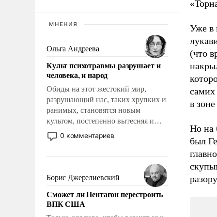
«Торн
МНЕНИЯ
Уже в 
лукави
Ольга Андреева
(что в
Культ психотравмы разрушает и
накры
человека, и народ
которо
Обиды на этот жестокий мир,
самих
разрушающий нас, таких хрупких и
в зоне
ранимых, становятся новым
культом, постепенно вытесняя и
Но на 
отменяя традиционное требование к
0 комментариев
был Г
человеку – быть мужественным и
главно
твердым под ударами судьбы, брать
на себя ответственность, помогать
скупы
слабым, идти вперед и
Борис Джерелиевский
разор
адаптироваться.
Сможет ли Пентагон перестроить
ВПК США