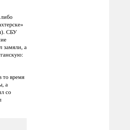
 либо
ахтерске»
л). СБУ
ние
л замяли, а
уганскую:
 то время
, а
ил со
л