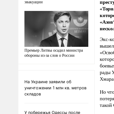
прест
эвакуации
«Торн
котор
«Азов
неско
Экс-к
вышел 
Премьер Литвы осадил министра
«Осво
обороны из-за слов о России
котор
боевы
рады 
Хмара
На Украине заявили об
уничтожении 1 млн кв. метров
Но что
складов
потеря
такой
У побережья Одессы после