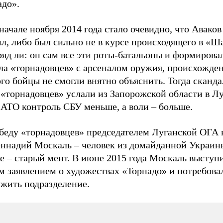
адо».
начале ноября 2014 года стало очевидно, что Аваков
л, либо был сильно не в курсе происходящего в «Ш
ряд ли: он сам все эти роты-батальоны и формирова
ла «торнадовцев» с арсеналом оружия, происхожде
го бойцы не смогли внятно объяснить. Тогда сканда
 «торнадовцев» услали из Запорожской области в Л
 АТО контроль СБУ меньше, а воли – больше.
беду «торнадовцев» председателем Луганской ОГА в
еннадий Москаль – человек из домайданной Украины
е – старый мент. В июне 2015 года Москаль выступ
м заявлением о художествах «Торнадо» и потребова
ужить подразделение.