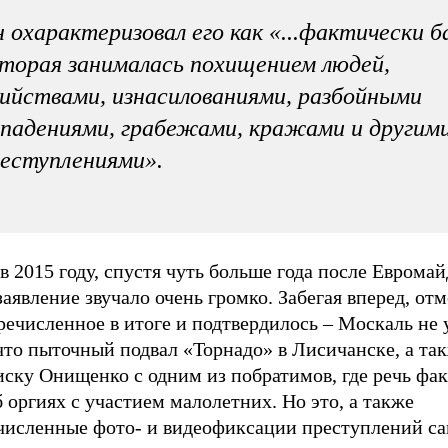
 охарактеризовал его как «...фактически б
торая занималась похищением людей,
ийствами, изнасилованиями, разбойными
падениями, грабежами, кражами и другим
реступлениями».
 в 2015 году, спустя чуть больше года после Евромай
заявление звучало очень громко. Забегая вперед, от
речисленное в итоге и подтвердилось – Москаль не
что пыточный подвал «Торнадо» в Лисичанске, а та
иску Онищенко с одним из побратимов, где речь фа
 оргиях с участием малолетних. Но это, а также
численные фото- и видеофиксации преступлений с