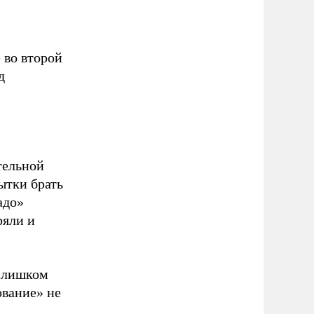
 во второй
д
тельной
ытки брать
адо»
ряли и
 слишком
ование» не